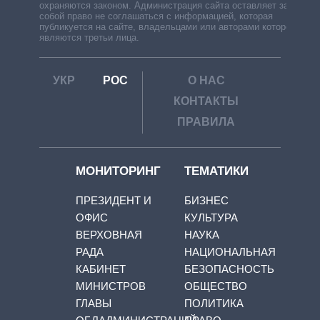
охраняются законом. Администрация сайта оставляет за
собой право не соглашаться с информацией, которая
публикуется на сайте, владельцами или авторами которой
являются третьи лица.
УКР
РОС
О НАС
КОНТАКТЫ
ПРАВИЛА
МОНИТОРИНГ
ТЕМАТИКИ
ПРЕЗИДЕНТ И
БИЗНЕС
ОФИС
КУЛЬТУРА
ВЕРХОВНАЯ
НАУКА
РАДА
НАЦИОНАЛЬНАЯ
КАБИНЕТ
БЕЗОПАСНОСТЬ
МИНИСТРОВ
ОБЩЕСТВО
ГЛАВЫ
ПОЛИТИКА