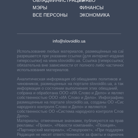
ОБЛАДМИНИСТРАЦИЙ
ПРАВО
МЭРЫ
ФИНАНСЫ
ВСЕ ПЕРСОНЫ
ЭКОНОМИКА
info@slovoidilo.ua
Использование любых материалов, размещённых на сайте,
разрешается при указании ссылки (для интернет-изданий —
гиперссылки) на www.slovoidilo.ua. Ссылка (гиперссылка)
обязательна вне зависимости от полного либо частичного
использования материалов.
Аналитическая информация об обещаниях политиков и
чиновников, размещенных на портале slovoidilo.ua, а также
информация о состоянии выполнения этих обещаний,
собрана и обработана ООО «ИА Слово и Дело» и является
собственностью ООО «ИА Слово и Дело». Инфографики,
размещенные на портале slovoidilo.ua, созданы ОО «Система
народного контроля Слово и Дело» и являются
собственностью ОО «Система народного контроля Слово и
Дело».
Материалы, отмеченные значками, публикуются на правах
рекламы: «Промо», «Новости компаний», «Позиция»,
«Партнерский материал», «Спецпроект», «При поддержке».
Редакция не несет ответственности за факты и оценочные