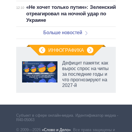
«Не хочет только путин»: Зеленский
12:10
отреагировал на ночной удар по
Украине
Больше новостей
ИНФОГРАФИКА
Дефицит памяти: как
вырос спрос на чипы
за последние годы и
ет
что прогнозируют на
2027-й
рф
Субъект в сфере онлайн-медиа. Идентификатор медиа –
R40-05063
© 2009—2026
«Слово и Дело»
.
Все права защищены и