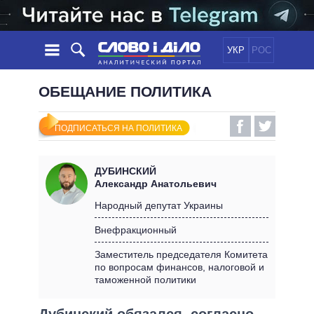
УКР
РОС
НОВОСТИ
ОБЕЩАНИЕ ПОЛИТИКА
ОБЕЩАНИЯ
ЛЕНТА
ПОЛИТИКА
ПОДПИСАТЬСЯ НА ПОЛИТИКА
СОБЫТИЯ
ЭКОНОМИКА
ПОЛИТИКИ
СТАТЬИ
ОБЩЕСТВО
ДУБИНСКИЙ
ИНФОГРАФИКА
МНЕНИЯ
МИР
ВСЕ ПОЛИТИКИ
Александр Анатольевич
ОБЗОРЫ
ПРЕЗИДЕНТ И ОФИС
Народный депутат Украины
ВИДЕО
ДАЙДЖЕСТЫ
ВЕРХОВНАЯ РАДА
Внефракционный
ПОДДЕРЖАТЬ
КАБИНЕТ МИНИСТРОВ
Заместитель председателя Комитета
ГЛАВЫ ОБЛАДМИНИСТРАЦИЙ
по вопросам финансов, налоговой и
СРАВНЕНИЕ ПОЛИТИКОВ
таможенной политики
МЭРЫ
ВСЕ ПЕРСОНЫ
Дубинский обязался, согласно