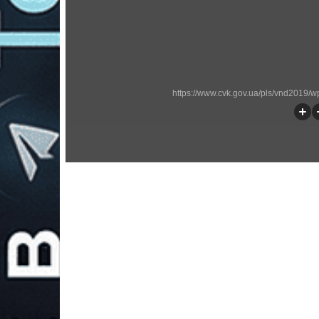
https://www.cvk.gov.ua/pls/vnd2019