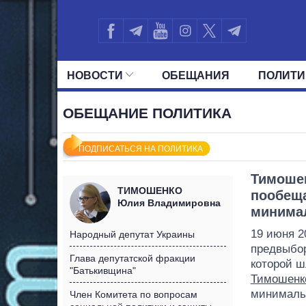
НОВОСТИ
ОБЕЩАНИЯ
ПОЛИТИ
ВСЕ ПОЛИТИКИ
ПРЕЗИДЕНТ И ОФ
ОБЕЩАНИЕ ПОЛИТИКА
ПОДПИСАТЬСЯ НА ПОЛИТИКА
Тимоше
ТИМОШЕНКО
пообеща
Юлия Владимировна
минима
19 июня 2
Народный депутат Украины
предвыбор
Глава депутатской фракции
которой ш
"Батькивщина"
Тимошенк
минималь
Член Комитета по вопросам