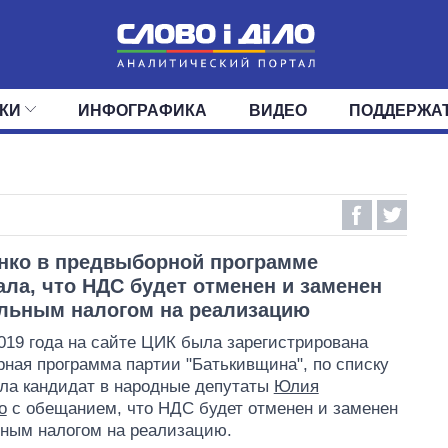
КИ
ИНФОГРАФИКА
ВИДЕО
ПОДДЕРЖА
ИС
ЛЕНТА
ВЕРХОВНАЯ РАДА
СОБЫТИЯ
СТАТЬИ
КАБИНЕТ МИНИСТРОВ
МНЕНИЯ
ОБЗОРЫ
ГЛАВЫ ОБЛАДМИНИ
ДАЙДЖЕСТЫ
ПОЛИТИКА
ДЕПУТАТЫ
ЭКОНОМИКА
КОМИТЕТЫ
ФРАКЦИИ
ОБЩЕСТВО
ОКРУГА
МИР
нко в предвыборной программе
ла, что НДС будет отменен и заменен
льным налогом на реализацию
019 года на сайте ЦИК была зарегистрирована
ная программа партии "Батькивщина", по списку
ла кандидат в народные депутаты
Юлия
о
с обещанием, что НДС будет отменен и заменен
ным налогом на реализацию.