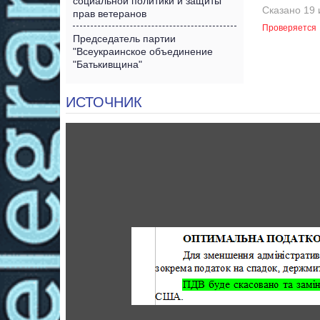
социальной политики и защиты
Сказано 19 
прав ветеранов
Проверяется
Председатель партии
"Всеукраинское объединение
"Батькивщина"
ИСТОЧНИК