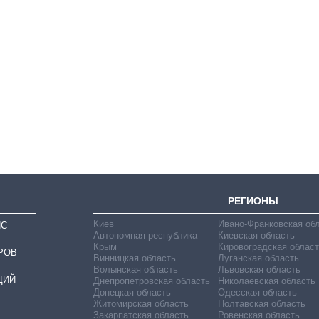
Сколько
картофеля
выращивали в
Украине до и во
время большой
войны
РЕГИОНЫ
Киев
Ивано-Франковская об
ИС
Автономная республика
Киевская область
Крым
Кировоградская област
РОВ
Винницкая область
Луганская область
Волынская область
Львовская область
ЦИЙ
Днепропетровская область
Николаевская область
Донецкая область
Одесская область
Житомирская область
Полтавская область
Закарпатская область
Ровенская область