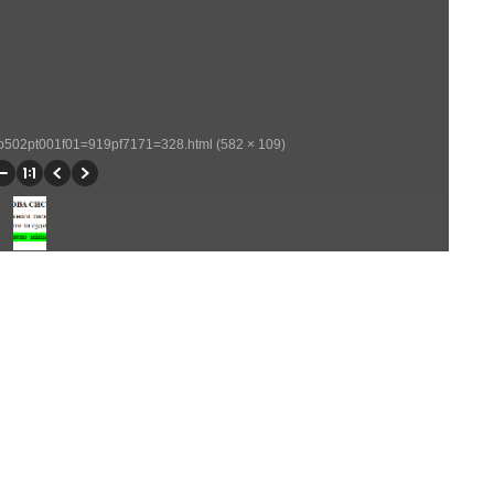
/wp502pt001f01=919pf7171=328.html (582 × 109)