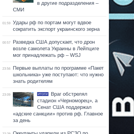
в другие подразделения –
СМИ
Удары рф по портам могут вдвое
01:59
сократить экспорт украинского зерна
Разведка США допускает, что дрон
00:57
возле самолета Украины в Лейпциге
мог принадлежать рф – WSJ
Первые выплаты по программе «Пакет
23:56
школьника» уже поступают: что нужно
знать родителям
Враг обстрелял
ИТОГИ
23:09
стадион «Черноморец», а
Сенат США поддержал
«адские санкции» против рф. Главное
за день
Оккупанты ударили из РСЗО по
22:29