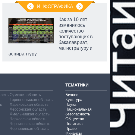
ИНФОГРАФИКА
Как за 10 лет
изменилось
количество
поступающих в
бакалавриат,
магистратуру и
аспирантуру
ТЕМАТИКИ
ласть
Сумская область
Бизнес
Тернопольская область
Культура
ь
Харьковская область
Наука
Херсонская область
Национальная
Хмельницкая область
безопасность
Черкасская область
Общество
Черниговская область
Политика
Черновицкая область
Право
Финансы