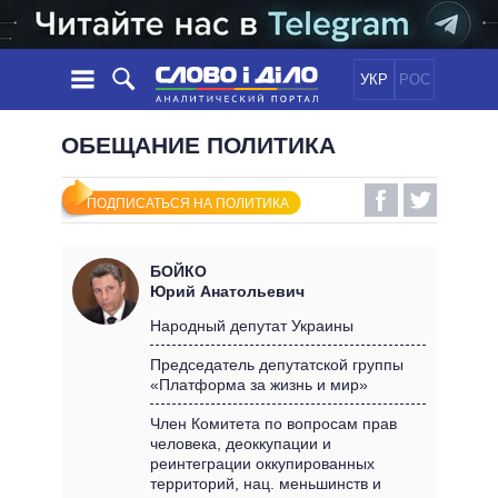
УКР
РОС
НОВОСТИ
ОБЕЩАНИЕ ПОЛИТИКА
ОБЕЩАНИЯ
ЛЕНТА
ПОЛИТИКА
ПОДПИСАТЬСЯ НА ПОЛИТИКА
СОБЫТИЯ
ЭКОНОМИКА
ПОЛИТИКИ
СТАТЬИ
ОБЩЕСТВО
БОЙКО
ИНФОГРАФИКА
МНЕНИЯ
МИР
ВСЕ ПОЛИТИКИ
Юрий Анатольевич
ОБЗОРЫ
ПРЕЗИДЕНТ И ОФИС
Народный депутат Украины
ВИДЕО
ДАЙДЖЕСТЫ
ВЕРХОВНАЯ РАДА
Председатель депутатской группы
ПОДДЕРЖАТЬ
«Платформа за жизнь и мир»
КАБИНЕТ МИНИСТРОВ
ГЛАВЫ ОБЛАДМИНИСТРАЦИЙ
Член Комитета по вопросам прав
СРАВНЕНИЕ ПОЛИТИКОВ
человека, деоккупации и
МЭРЫ
реинтеграции оккупированных
ВСЕ ПЕРСОНЫ
территорий, нац. меньшинств и