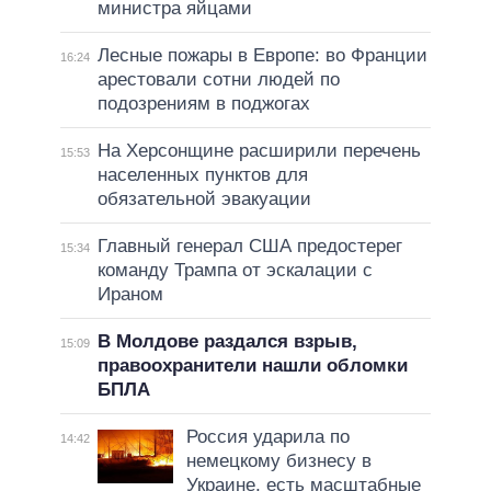
министра яйцами
Лесные пожары в Европе: во Франции
16:24
арестовали сотни людей по
подозрениям в поджогах
На Херсонщине расширили перечень
15:53
населенных пунктов для
обязательной эвакуации
Главный генерал США предостерег
15:34
команду Трампа от эскалации с
Ираном
В Молдове раздался взрыв,
15:09
правоохранители нашли обломки
БПЛА
Россия ударила по
14:42
немецкому бизнесу в
Украине, есть масштабные