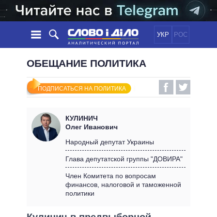
УКР
РОС
НОВОСТИ
ОБЕЩАНИЕ ПОЛИТИКА
ОБЕЩАНИЯ
ЛЕНТА
ПОЛИТИКА
ПОДПИСАТЬСЯ НА ПОЛИТИКА
СОБЫТИЯ
ЭКОНОМИКА
ПОЛИТИКИ
СТАТЬИ
ОБЩЕСТВО
КУЛИНИЧ
ИНФОГРАФИКА
МНЕНИЯ
МИР
ВСЕ ПОЛИТИКИ
Олег Иванович
ОБЗОРЫ
ПРЕЗИДЕНТ И ОФИС
Народный депутат Украины
ВИДЕО
ДАЙДЖЕСТЫ
ВЕРХОВНАЯ РАДА
Глава депутатской группы "ДОВИРА"
ПОДДЕРЖАТЬ
КАБИНЕТ МИНИСТРОВ
Член Комитета по вопросам
ГЛАВЫ ОБЛАДМИНИСТРАЦИЙ
финансов, налоговой и таможенной
СРАВНЕНИЕ ПОЛИТИКОВ
политики
МЭРЫ
ВСЕ ПЕРСОНЫ
Кулинич в предвыборной