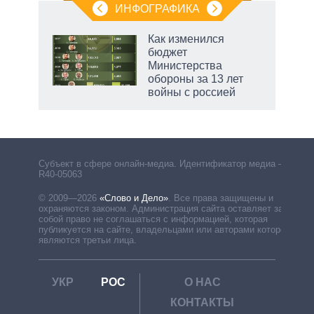
ИНФОГРАФИКА
Как изменился
бюджет
Министерства
обороны за 13 лет
войны с россией
Субъект в сфере онлайн-медиа. Идентификатор медиа –
R40-05063
© 2009—2026
«Слово и Дело»
.
Все права защищены и
охраняются законом. Администрация сайта оставляет за
собой право не соглашаться с информацией, которая
публикуется на сайте, владельцами или авторами которой
являются третьи лица.
УКР
РОС
О НАС
КОНТАКТЫ