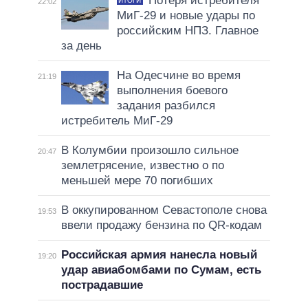
Потеря истребителя
ИТОГИ
22:02
МиГ-29 и новые удары по
российским НПЗ. Главное
за день
На Одесчине во время
21:19
выполнения боевого
задания разбился
истребитель МиГ-29
В Колумбии произошло сильное
20:47
землетрясение, известно о по
меньшей мере 70 погибших
В оккупированном Севастополе снова
19:53
ввели продажу бензина по QR-кодам
Российская армия нанесла новый
19:20
удар авиабомбами по Сумам, есть
пострадавшие