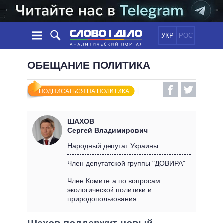
УКР
РОС
НОВОСТИ
ОБЕЩАНИЕ ПОЛИТИКА
ОБЕЩАНИЯ
ЛЕНТА
ПОЛИТИКА
ПОДПИСАТЬСЯ НА ПОЛИТИКА
СОБЫТИЯ
ЭКОНОМИКА
ПОЛИТИКИ
СТАТЬИ
ОБЩЕСТВО
ШАХОВ
ИНФОГРАФИКА
МНЕНИЯ
МИР
ВСЕ ПОЛИТИКИ
Сергей Владимирович
ОБЗОРЫ
ПРЕЗИДЕНТ И ОФИС
Народный депутат Украины
ВИДЕО
ДАЙДЖЕСТЫ
ВЕРХОВНАЯ РАДА
Член депутатской группы "ДОВИРА"
ПОДДЕРЖАТЬ
КАБИНЕТ МИНИСТРОВ
Член Комитета по вопросам
ГЛАВЫ ОБЛАДМИНИСТРАЦИЙ
экологической политики и
СРАВНЕНИЕ ПОЛИТИКОВ
природопользования
МЭРЫ
ВСЕ ПЕРСОНЫ
Шахов поддержит новый