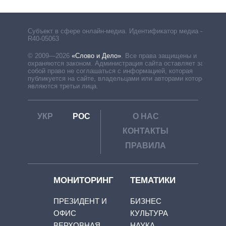
Субъект в сфере онлайн-медиа. Идентификатор медиа –
R40-05063
© 2009—2026
«Слово и Дело»
.
Все права защищены и
охраняются законом. Администрация сайта оставляет за
собой право не соглашаться с информацией, которая
публикуется на сайте, владельцами или авторами которой
являются третьи лица.
УКР
РОС
О НАС
КОНТАКТЫ
ПРАВИЛА
МОНИТОРИНГ
ТЕМАТИКИ
ПРЕЗИДЕНТ И
БИЗНЕС
ОФИС
КУЛЬТУРА
ВЕРХОВНАЯ
НАУКА