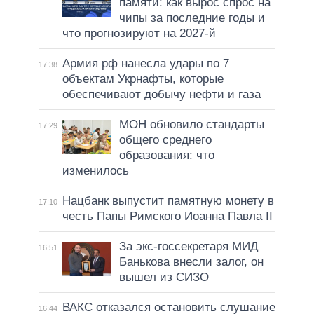
памяти: как вырос спрос на
чипы за последние годы и
что прогнозируют на 2027-й
Армия рф нанесла удары по 7
17:38
объектам Укрнафты, которые
обеспечивают добычу нефти и газа
МОН обновило стандарты
17:29
общего среднего
образования: что
изменилось
Нацбанк выпустит памятную монету в
17:10
честь Папы Римского Иоанна Павла II
За экс-госсекретаря МИД
16:51
Банькова внесли залог, он
вышел из СИЗО
ВАКС отказался остановить слушание
16:44