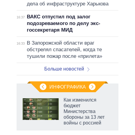
дела об инфраструктуре Харькова
ВАКС отпустил под залог
16:37
подозреваемого по делу экс-
госсекретаря МИД
В Запорожской области враг
16:33
обстрелял спасателей, когда те
тушили пожар после «прилета»
Больше новостей
ИНФОГРАФИКА
Как изменился
бюджет
не за
Министерства
асть
обороны за 13 лет
елью
войны с россией