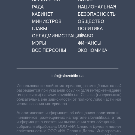
РАДА
НАЦИОНАЛЬНАЯ
КАБИНЕТ
БЕЗОПАСНОСТЬ
МИНИСТРОВ
ОБЩЕСТВО
ГЛАВЫ
ПОЛИТИКА
ОБЛАДМИНИСТРАЦИЙ
ПРАВО
МЭРЫ
ФИНАНСЫ
ВСЕ ПЕРСОНЫ
ЭКОНОМИКА
info@slovoidilo.ua
Использование любых материалов, размещённых на сайте,
разрешается при указании ссылки (для интернет-изданий —
гиперссылки) на www.slovoidilo.ua. Ссылка (гиперссылка)
обязательна вне зависимости от полного либо частичного
использования материалов.
Аналитическая информация об обещаниях политиков и
чиновников, размещенных на портале slovoidilo.ua, а также
информация о состоянии выполнения этих обещаний,
собрана и обработана ООО «ИА Слово и Дело» и является
собственностью ООО «ИА Слово и Дело». Инфографики,