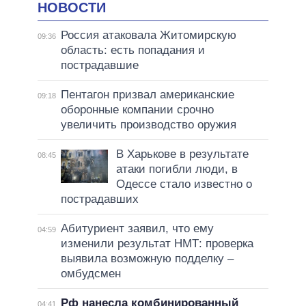
НОВОСТИ
Россия атаковала Житомирскую
09:36
область: есть попадания и
пострадавшие
Пентагон призвал американские
09:18
оборонные компании срочно
увеличить производство оружия
В Харькове в результате
08:45
атаки погибли люди, в
Одессе стало известно о
пострадавших
Абитуриент заявил, что ему
04:59
изменили результат НМТ: проверка
выявила возможную подделку –
омбудсмен
Рф нанесла комбинированный
04:41