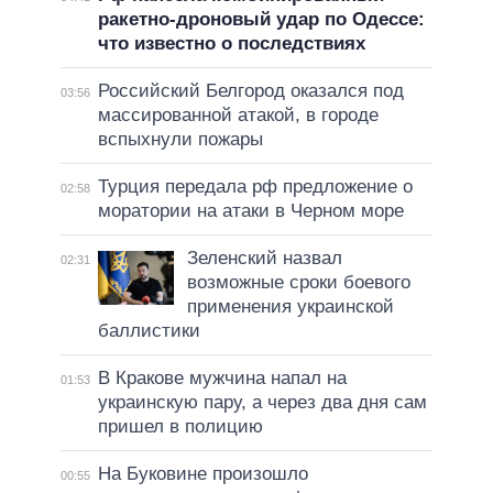
ракетно-дроновый удар по Одессе:
что известно о последствиях
Российский Белгород оказался под
03:56
массированной атакой, в городе
вспыхнули пожары
Турция передала рф предложение о
02:58
моратории на атаки в Черном море
Зеленский назвал
02:31
возможные сроки боевого
применения украинской
баллистики
В Кракове мужчина напал на
01:53
украинскую пару, а через два дня сам
пришел в полицию
На Буковине произошло
00:55