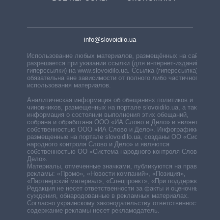
info@slovoidilo.ua
Использование любых материалов, размещённых на сайте,
разрешается при указании ссылки (для интернет-изданий —
гиперссылки) на www.slovoidilo.ua. Ссылка (гиперссылка)
обязательна вне зависимости от полного либо частичного
использования материалов.
Аналитическая информация об обещаниях политиков и
чиновников, размещенных на портале slovoidilo.ua, а также
информация о состоянии выполнения этих обещаний,
собрана и обработана ООО «ИА Слово и Дело» и является
собственностью ООО «ИА Слово и Дело». Инфографики,
размещенные на портале slovoidilo.ua, созданы ОО «Система
народного контроля Слово и Дело» и являются
собственностью ОО «Система народного контроля Слово и
Дело».
Материалы, отмеченные значками, публикуются на правах
рекламы: «Промо», «Новости компаний», «Позиция»,
«Партнерский материал», «Спецпроект», «При поддержке».
Редакция не несет ответственности за факты и оценочные
суждения, обнародованные в рекламных материалах.
Согласно украинскому законодательству ответственность за
содержание рекламы несет рекламодатель.