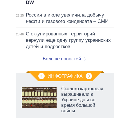
DW
Россия в июле увеличила добычу
21:25
нефти и газового конденсата – СМИ
С оккупированных территорий
20:46
вернули еще одну группу украинских
детей и подростков
Больше новостей
ИНФОГРАФИКА
рифы
Сколько картофеля
у в
выращивали в
 на
Украине до и во
время большой
войны