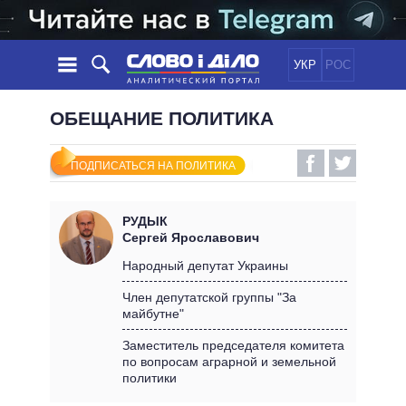
УКР
РОС
НОВОСТИ
ОБЕЩАНИЕ ПОЛИТИКА
ОБЕЩАНИЯ
ЛЕНТА
ПОЛИТИКА
ПОДПИСАТЬСЯ НА ПОЛИТИКА
СОБЫТИЯ
ЭКОНОМИКА
ПОЛИТИКИ
СТАТЬИ
ОБЩЕСТВО
РУДЫК
ИНФОГРАФИКА
МНЕНИЯ
МИР
ВСЕ ПОЛИТИКИ
Сергей Ярославович
ОБЗОРЫ
ПРЕЗИДЕНТ И ОФИС
Народный депутат Украины
ВИДЕО
ДАЙДЖЕСТЫ
ВЕРХОВНАЯ РАДА
Член депутатской группы "За
ПОДДЕРЖАТЬ
майбутне"
КАБИНЕТ МИНИСТРОВ
ГЛАВЫ ОБЛАДМИНИСТРАЦИЙ
Заместитель председателя комитета
СРАВНЕНИЕ ПОЛИТИКОВ
по вопросам аграрной и земельной
МЭРЫ
политики
ВСЕ ПЕРСОНЫ