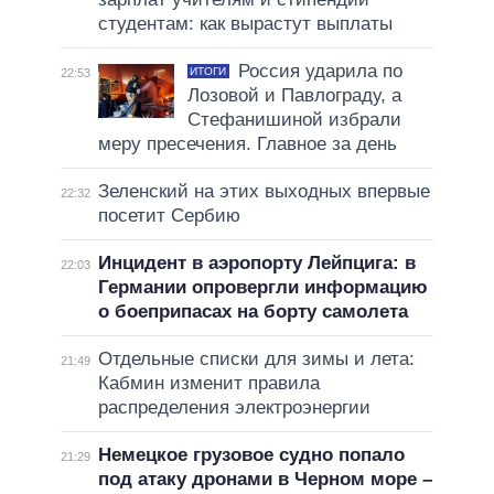
студентам: как вырастут выплаты
Россия ударила по
ИТОГИ
22:53
Лозовой и Павлограду, а
Стефанишиной избрали
меру пресечения. Главное за день
Зеленский на этих выходных впервые
22:32
посетит Сербию
Инцидент в аэропорту Лейпцига: в
22:03
Германии опровергли информацию
о боеприпасах на борту самолета
Отдельные списки для зимы и лета:
21:49
Кабмин изменит правила
распределения электроэнергии
Немецкое грузовое судно попало
21:29
под атаку дронами в Черном море –