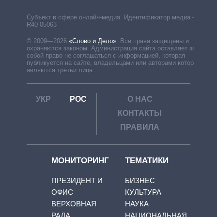
Субъект в сфере онлайн-медиа. Идентификатор медиа –
R40-05063
© 2009—2026
«Слово и Дело»
.
Все права защищены и
охраняются законом. Администрация сайта оставляет за
собой право не соглашаться с информацией, которая
публикуется на сайте, владельцами или авторами которой
являются третьи лица.
УКР
РОС
О НАС
КОНТАКТЫ
ПРАВИЛА
МОНИТОРИНГ
ТЕМАТИКИ
ПРЕЗИДЕНТ И
БИЗНЕС
ОФИС
КУЛЬТУРА
ВЕРХОВНАЯ
НАУКА
РАДА
НАЦИОНАЛЬНАЯ