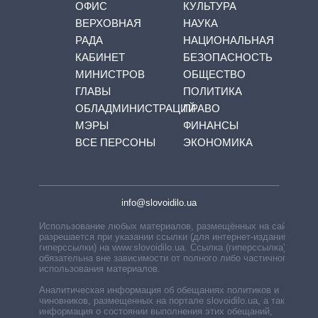
ОФИС
КУЛЬТУРА
ВЕРХОВНАЯ
НАУКА
РАДА
НАЦИОНАЛЬНАЯ
КАБИНЕТ
БЕЗОПАСНОСТЬ
МИНИСТРОВ
ОБЩЕСТВО
ГЛАВЫ
ПОЛИТИКА
ОБЛАДМИНИСТРАЦИЙ
ПРАВО
МЭРЫ
ФИНАНСЫ
ВСЕ ПЕРСОНЫ
ЭКОНОМИКА
info@slovoidilo.ua
Использование любых материалов, размещённых на сайте,
разрешается при указании ссылки (для интернет-изданий —
гиперссылки) на www.slovoidilo.ua. Ссылка (гиперссылка)
обязательна вне зависимости от полного либо частичного
использования материалов.
Аналитическая информация об обещаниях политиков и
чиновников, размещенных на портале slovoidilo.ua, а также
информация о состоянии выполнения этих обещаний,