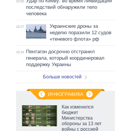
Удар по Киеву: во время ликвидации
10:56
последствий обнаружили тело
человека
Украинские дроны за
10:27
неделю поразили 12 судов
«теневого флота» рф
Пентагон досрочно отстранил
10:24
генерала, который координировал
поддержку Украины
Больше новостей
ИНФОГРАФИКА
 как
Как изменился
чипы
бюджет
ды и
Министерства
т на
обороны за 13 лет
войны с россией