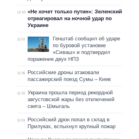
«Не хочет только путин»: Зеленский
12:10
отреагировал на ночной удар по
Украине
Генштаб сообщил об ударе
11:51
по буровой установке
«Сиваш» и подтвердил
поражение двух НПЗ
Российские дроны атаковали
11:36
пассажирский поезд Сумы – Киев
Украина прошла период рекордной
11:32
августовской жары без отключений
света – Шмыгаль
Российский дрон попал в склад в
11:01
Прилуках, вспыхнул крупный пожар