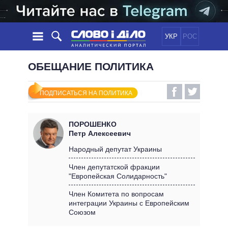
УКР
РОС
НОВОСТИ
ОБЕЩАНИЕ ПОЛИТИКА
ОБЕЩАНИЯ
ЛЕНТА
ПОЛИТИКА
ПОДПИСАТЬСЯ НА ПОЛИТИКА
СОБЫТИЯ
ЭКОНОМИКА
ПОЛИТИКИ
СТАТЬИ
ОБЩЕСТВО
ПОРОШЕНКО
ИНФОГРАФИКА
МНЕНИЯ
МИР
ВСЕ ПОЛИТИКИ
Петр Алексеевич
ОБЗОРЫ
ПРЕЗИДЕНТ И ОФИС
Народный депутат Украины
ВИДЕО
ДАЙДЖЕСТЫ
ВЕРХОВНАЯ РАДА
Член депутатской фракции
ПОДДЕРЖАТЬ
"Европейская Солидарность"
КАБИНЕТ МИНИСТРОВ
ГЛАВЫ ОБЛАДМИНИСТРАЦИЙ
Член Комитета по вопросам
СРАВНЕНИЕ ПОЛИТИКОВ
интеграции Украины с Европейским
МЭРЫ
Союзом
ВСЕ ПЕРСОНЫ