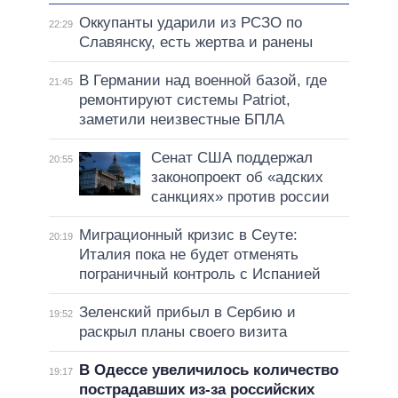
Оккупанты ударили из РСЗО по
22:29
Славянску, есть жертва и ранены
В Германии над военной базой, где
21:45
ремонтируют системы Patriot,
заметили неизвестные БПЛА
Сенат США поддержал
20:55
законопроект об «адских
санкциях» против россии
Миграционный кризис в Сеуте:
20:19
Италия пока не будет отменять
пограничный контроль с Испанией
Зеленский прибыл в Сербию и
19:52
раскрыл планы своего визита
В Одессе увеличилось количество
19:17
пострадавших из-за российских