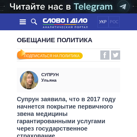
УКР
РОС
НОВОСТИ
ОБЕЩАНИЕ ПОЛИТИКА
ОБЕЩАНИЯ
ЛЕНТА
ПОЛИТИКА
ПОДПИСАТЬСЯ НА ПОЛИТИКА
СОБЫТИЯ
ЭКОНОМИКА
ПОЛИТИКИ
СТАТЬИ
ОБЩЕСТВО
СУПРУН
ИНФОГРАФИКА
МНЕНИЯ
МИР
ВСЕ ПОЛИТИКИ
Ульяна
ОБЗОРЫ
ПРЕЗИДЕНТ И ОФИС
ВИДЕО
ДАЙДЖЕСТЫ
ВЕРХОВНАЯ РАДА
Супрун заявила, что в 2017 году
ПОДДЕРЖАТЬ
начнется покрытие первичного
КАБИНЕТ МИНИСТРОВ
звена медицины
ГЛАВЫ ОБЛАДМИНИСТРАЦИЙ
СРАВНЕНИЕ ПОЛИТИКОВ
гарантированными услугами
МЭРЫ
через государственное
ВСЕ ПЕРСОНЫ
страхование