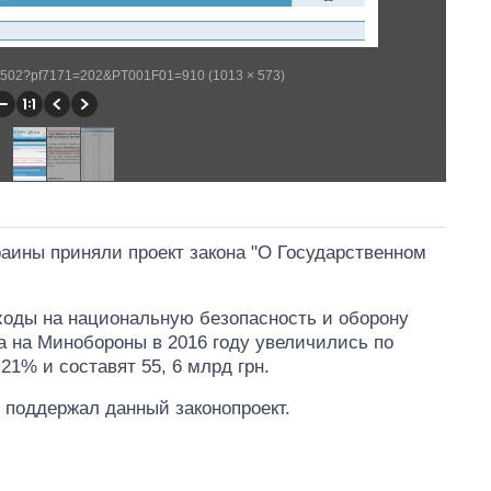
/WP502?pf7171=202&PT001F01=910 (1013 × 573)
раины приняли проект закона "О Государственном
ходы на национальную безопасность и оборону
а на Минобороны в 2016 году увеличились по
21% и составят 55, 6 млрд грн.
поддержал данный законопроект.