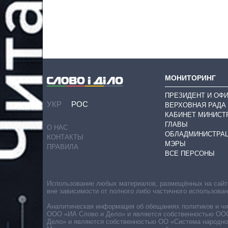
МОНИТОРИНГ
ПРЕЗИДЕНТ И ОФ
УКР
РОС
ВЕРХОВНАЯ РАДА
КАБИНЕТ МИНИСТ
ГЛАВЫ
О НАС
ОБЛАДМИНИСТРА
КОНТАКТЫ
МЭРЫ
ПРАВИЛА
ВСЕ ПЕРСОНЫ
Использование любых материалов, размещённых на сайте,
вне зависимости от полного либо частичного использова
Аналитическая информация об обещаниях политиков и чин
ООО «ИА Слово и Дело» и является собственностью ООО 
Дело» и являются собственностью ОО «Система народног