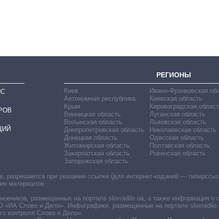
должность
руководителя СВР
РЕГИОНЫ
Киев
Ивано-Франковская об
ИС
Автономная республика
Киевская область
Крым
Кировоградская област
РОВ
Винницкая область
Луганская область
Волынская область
Львовская область
ЦИЙ
Днепропетровская область
Николаевская область
Донецкая область
Одесская область
Житомирская область
Полтавская область
Закарпатская область
Ровенская область
Запорожская область
 разрешается при указании ссылки (для интернет-изданий — гиперссылки
ния материалов.
овников, размещенных на портале slovoidilo.ua, а также информация о 
«ИА Слово и Дело». Инфографики, размещенные на портале slovoidilo.
о контроля Слово и Дело».