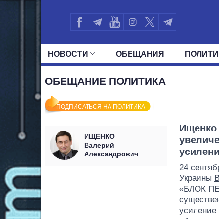
НОВОСТИ
ОБЕЩАНИЯ
ПОЛИТИ
ВСЕ ПОЛИТИКИ
ПРЕЗИДЕНТ И ОФ
ОБЕЩАНИЕ ПОЛИТИКА
ПОДПИСАТЬСЯ НА ПОЛИТИКА
Ищенко 
ИЩЕНКО
увеличе
Валерий
усилени
Александрович
24 сентяб
Украины
В
«БЛОК ПЕ
существен
усиление 