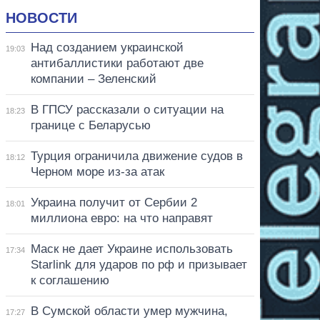
НОВОСТИ
Над созданием украинской
19:03
антибаллистики работают две
компании – Зеленский
В ГПСУ рассказали о ситуации на
18:23
границе с Беларусью
Турция ограничила движение судов в
18:12
Черном море из-за атак
Украина получит от Сербии 2
18:01
миллиона евро: на что направят
Маск не дает Украине использовать
17:34
Starlink для ударов по рф и призывает
к соглашению
В Сумской области умер мужчина,
17:27