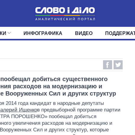
КИ
ИНФОГРАФИКА
ВИДЕО
ПОДДЕРЖА
ИС
ЛЕНТА
ВЕРХОВНАЯ РАДА
СОБЫТИЯ
СТАТЬИ
КАБИНЕТ МИНИСТРОВ
МНЕНИЯ
ОБЗОРЫ
ГЛАВЫ ОБЛАДМИНИ
ДАЙДЖЕСТЫ
ПОЛИТИКА
ДЕПУТАТЫ
ЭКОНОМИКА
КОМИТЕТЫ
ФРАКЦИИ
ОБЩЕСТВО
ОКРУГА
МИР
пообещал добиться существенного
ния расходов на модернизацию и
е Вооруженных Сил и других структур
ря 2014 года кандидат в народные депутаты
алерий Ищенко
в предвыборной программе партии
ТРА ПОРОШЕНКО» пообещал добиться
ного увеличения расходов на модернизацию и
Вооруженных Сил и других структур, которые