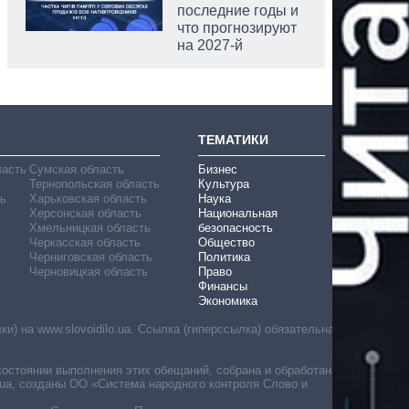
последние годы и
что прогнозируют
на 2027-й
ТЕМАТИКИ
ласть
Сумская область
Бизнес
Тернопольская область
Культура
ь
Харьковская область
Наука
Херсонская область
Национальная
Хмельницкая область
безопасность
Черкасская область
Общество
Черниговская область
Политика
Черновицкая область
Право
Финансы
Экономика
) на www.slovoidilo.ua. Ссылка (гиперссылка) обязательна
состоянии выполнения этих обещаний, собрана и обработана
ua, созданы ОО «Система народного контроля Слово и