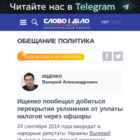
УКР
РОС
НОВОСТИ
ОБЕЩАНИЕ ПОЛИТИКА
ОБЕЩАНИЯ
ЛЕНТА
ПОЛИТИКА
ПОДПИСАТЬСЯ НА ПОЛИТИКА
СОБЫТИЯ
ЭКОНОМИКА
ПОЛИТИКИ
СТАТЬИ
ОБЩЕСТВО
ИЩЕНКО
ИНФОГРАФИКА
МНЕНИЯ
МИР
ВСЕ ПОЛИТИКИ
Валерий Александрович
ОБЗОРЫ
ПРЕЗИДЕНТ И ОФИС
ВИДЕО
ДАЙДЖЕСТЫ
ВЕРХОВНАЯ РАДА
Ищенко пообещал добиться
ПОДДЕРЖАТЬ
перекрытия уклонения от уплаты
КАБИНЕТ МИНИСТРОВ
налогов через офшоры
ГЛАВЫ ОБЛАДМИНИСТРАЦИЙ
СРАВНЕНИЕ ПОЛИТИКОВ
24 сентября 2014 года кандидат в
МЭРЫ
народные депутаты Украины
Валерий
ВСЕ ПЕРСОНЫ