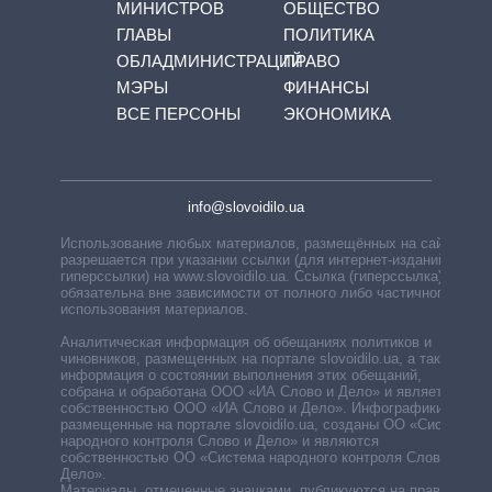
МИНИСТРОВ
ОБЩЕСТВО
ГЛАВЫ
ПОЛИТИКА
ОБЛАДМИНИСТРАЦИЙ
ПРАВО
МЭРЫ
ФИНАНСЫ
ВСЕ ПЕРСОНЫ
ЭКОНОМИКА
info@slovoidilo.ua
Использование любых материалов, размещённых на сайте,
разрешается при указании ссылки (для интернет-изданий —
гиперссылки) на www.slovoidilo.ua. Ссылка (гиперссылка)
обязательна вне зависимости от полного либо частичного
использования материалов.
Аналитическая информация об обещаниях политиков и
чиновников, размещенных на портале slovoidilo.ua, а также
информация о состоянии выполнения этих обещаний,
собрана и обработана ООО «ИА Слово и Дело» и является
собственностью ООО «ИА Слово и Дело». Инфографики,
размещенные на портале slovoidilo.ua, созданы ОО «Система
народного контроля Слово и Дело» и являются
собственностью ОО «Система народного контроля Слово и
Дело».
Материалы, отмеченные значками, публикуются на правах