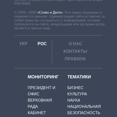
R40-05063
© 2009—2026
«Слово и Дело»
.
Все права защищены и
охраняются законом. Администрация сайта оставляет за
собой право не соглашаться с информацией, которая
публикуется на сайте, владельцами или авторами которой
являются третьи лица.
УКР
РОС
О НАС
КОНТАКТЫ
ПРАВИЛА
МОНИТОРИНГ
ТЕМАТИКИ
ПРЕЗИДЕНТ И
БИЗНЕС
ОФИС
КУЛЬТУРА
ВЕРХОВНАЯ
НАУКА
РАДА
НАЦИОНАЛЬНАЯ
КАБИНЕТ
БЕЗОПАСНОСТЬ