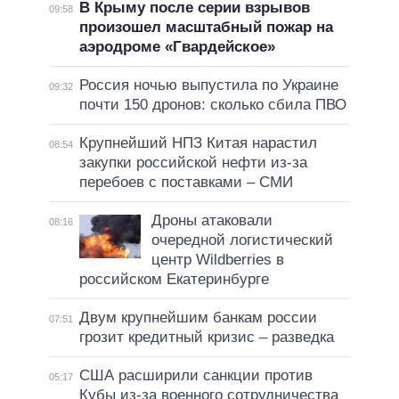
В Крыму после серии взрывов
09:58
произошел масштабный пожар на
аэродроме «Гвардейское»
Россия ночью выпустила по Украине
09:32
почти 150 дронов: сколько сбила ПВО
Крупнейший НПЗ Китая нарастил
08:54
закупки российской нефти из-за
перебоев с поставками – СМИ
Дроны атаковали
08:16
очередной логистический
центр Wildberries в
российском Екатеринбурге
Двум крупнейшим банкам россии
07:51
грозит кредитный кризис – разведка
США расширили санкции против
05:17
Кубы из-за военного сотрудничества