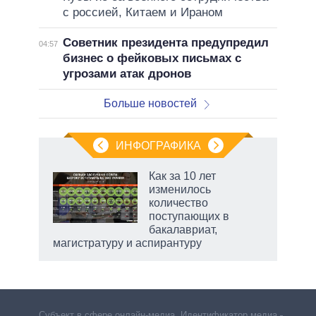
с россией, Китаем и Ираном
Советник президента предупредил
04:57
бизнес о фейковых письмах с
угрозами атак дронов
Больше новостей
ИНФОГРАФИКА
Как за 10 лет
изменилось
не за
количество
асть
поступающих в
елью
бакалавриат,
магистратуру и аспирантуру
Субъект в сфере онлайн-медиа. Идентификатор медиа –