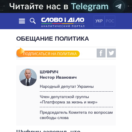
УКР
РОС
НОВОСТИ
ОБЕЩАНИЕ ПОЛИТИКА
ОБЕЩАНИЯ
ЛЕНТА
ПОЛИТИКА
ПОДПИСАТЬСЯ НА ПОЛИТИКА
СОБЫТИЯ
ЭКОНОМИКА
ПОЛИТИКИ
СТАТЬИ
ОБЩЕСТВО
ШУФРИЧ
ИНФОГРАФИКА
МНЕНИЯ
МИР
ВСЕ ПОЛИТИКИ
Нестор Иванович
ОБЗОРЫ
ПРЕЗИДЕНТ И ОФИС
Народный депутат Украины
ВИДЕО
ДАЙДЖЕСТЫ
ВЕРХОВНАЯ РАДА
Член депутатской группы
ПОДДЕРЖАТЬ
«Платформа за жизнь и мир»
КАБИНЕТ МИНИСТРОВ
ГЛАВЫ ОБЛАДМИНИСТРАЦИЙ
Председатель Комитета по вопросам
СРАВНЕНИЕ ПОЛИТИКОВ
свободы слова
МЭРЫ
ВСЕ ПЕРСОНЫ
Шуфрич заверил, что