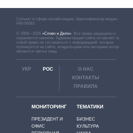
Субъект в сфере онлайн-медиа. Идентификатор медиа –
R40-05063
© 2009—2026
«Слово и Дело»
.
Все права защищены и
охраняются законом. Администрация сайта оставляет за
собой право не соглашаться с информацией, которая
публикуется на сайте, владельцами или авторами которой
являются третьи лица.
УКР
РОС
О НАС
КОНТАКТЫ
ПРАВИЛА
МОНИТОРИНГ
ТЕМАТИКИ
ПРЕЗИДЕНТ И
БИЗНЕС
ОФИС
КУЛЬТУРА