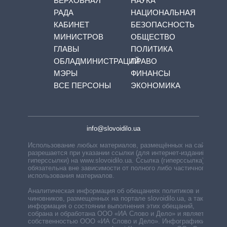
ВЕРХОВНАЯ
НАУКА
РАДА
НАЦИОНАЛЬНАЯ
КАБИНЕТ
БЕЗОПАСНОСТЬ
МИНИСТРОВ
ОБЩЕСТВО
ГЛАВЫ
ПОЛИТИКА
ОБЛАДМИНИСТРАЦИЙ
ПРАВО
МЭРЫ
ФИНАНСЫ
ВСЕ ПЕРСОНЫ
ЭКОНОМИКА
info@slovoidilo.ua
Использование любых материалов, размещённых на сайте,
разрешается при указании ссылки (для интернет-изданий —
гиперссылки) на www.slovoidilo.ua. Ссылка (гиперссылка)
обязательна вне зависимости от полного либо частичного
использования материалов.
Аналитическая информация об обещаниях политиков и
чиновников, размещенных на портале slovoidilo.ua, а также
информация о состоянии выполнения этих обещаний,
собрана и обработана ООО «ИА Слово и Дело» и является
собственностью ООО «ИА Слово и Дело». Инфографики,