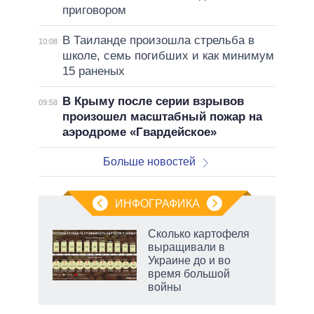
приговором
В Таиланде произошла стрельба в
10:08
школе, семь погибших и как минимум
15 раненых
В Крыму после серии взрывов
09:58
произошел масштабный пожар на
аэродроме «Гвардейское»
Больше новостей
ИНФОГРАФИКА
Сколько картофеля
выращивали в
Украине до и во
ет
время большой
войны
рф