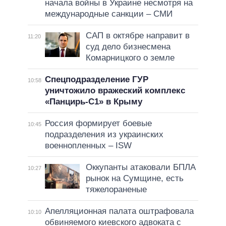
начала войны в Украине несмотря на
международные санкции – СМИ
САП в октябре направит в
11:20
суд дело бизнесмена
Комарницкого о земле
Спецподразделение ГУР
10:58
уничтожило вражеский комплекс
«Панцирь-С1» в Крыму
Россия формирует боевые
10:45
подразделения из украинских
военнопленных – ISW
Оккупанты атаковали БПЛА
10:27
рынок на Сумщине, есть
тяжелораненые
Апелляционная палата оштрафовала
10:10
обвиняемого киевского адвоката с