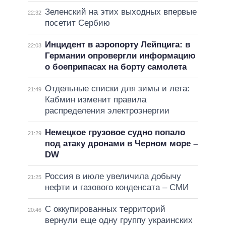
Зеленский на этих выходных впервые
22:32
посетит Сербию
Инцидент в аэропорту Лейпцига: в
22:03
Германии опровергли информацию
о боеприпасах на борту самолета
Отдельные списки для зимы и лета:
21:49
Кабмин изменит правила
распределения электроэнергии
Немецкое грузовое судно попало
21:29
под атаку дронами в Черном море –
DW
Россия в июле увеличила добычу
21:25
нефти и газового конденсата – СМИ
С оккупированных территорий
20:46
вернули еще одну группу украинских