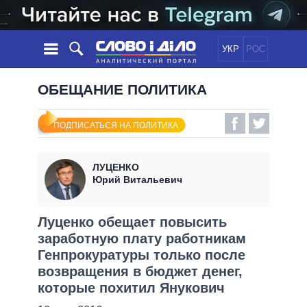
УКР
РОС
НОВОСТИ
ОБЕЩАНИЕ ПОЛИТИКА
ОБЕЩАНИЯ
ЛЕНТА
ПОЛИТИКА
ПОДПИСАТЬСЯ НА ПОЛИТИКА
СОБЫТИЯ
ЭКОНОМИКА
ПОЛИТИКИ
СТАТЬИ
ОБЩЕСТВО
ЛУЦЕНКО
ИНФОГРАФИКА
МНЕНИЯ
МИР
ВСЕ ПОЛИТИКИ
Юрий Витальевич
ОБЗОРЫ
ПРЕЗИДЕНТ И ОФИС
ВИДЕО
ДАЙДЖЕСТЫ
ВЕРХОВНАЯ РАДА
Луценко обещает повысить
ПОДДЕРЖАТЬ
заработную плату работникам
КАБИНЕТ МИНИСТРОВ
Генпрокуратуры только после
ГЛАВЫ ОБЛАДМИНИСТРАЦИЙ
СРАВНЕНИЕ ПОЛИТИКОВ
возвращения в бюджет денег,
МЭРЫ
которые похитил Янукович
ВСЕ ПЕРСОНЫ