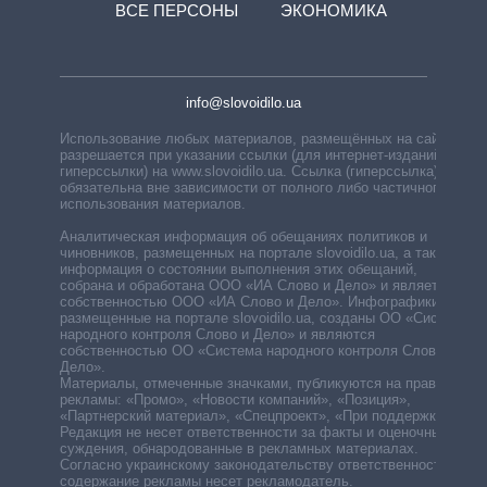
ВСЕ ПЕРСОНЫ
ЭКОНОМИКА
info@slovoidilo.ua
Использование любых материалов, размещённых на сайте,
разрешается при указании ссылки (для интернет-изданий —
гиперссылки) на www.slovoidilo.ua. Ссылка (гиперссылка)
обязательна вне зависимости от полного либо частичного
использования материалов.
Аналитическая информация об обещаниях политиков и
чиновников, размещенных на портале slovoidilo.ua, а также
информация о состоянии выполнения этих обещаний,
собрана и обработана ООО «ИА Слово и Дело» и является
собственностью ООО «ИА Слово и Дело». Инфографики,
размещенные на портале slovoidilo.ua, созданы ОО «Система
народного контроля Слово и Дело» и являются
собственностью ОО «Система народного контроля Слово и
Дело».
Материалы, отмеченные значками, публикуются на правах
рекламы: «Промо», «Новости компаний», «Позиция»,
«Партнерский материал», «Спецпроект», «При поддержке».
Редакция не несет ответственности за факты и оценочные
суждения, обнародованные в рекламных материалах.
Согласно украинскому законодательству ответственность за
содержание рекламы несет рекламодатель.