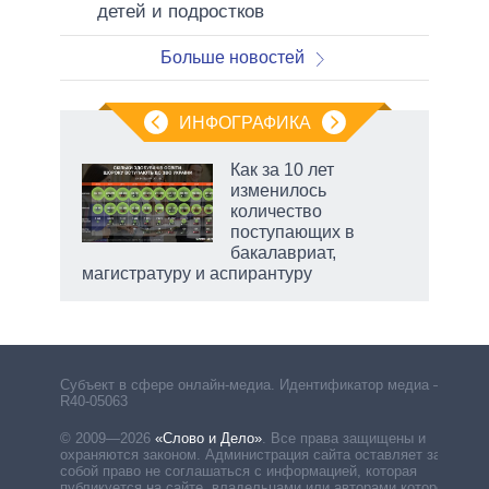
детей и подростков
Больше новостей
ИНФОГРАФИКА
Как за 10 лет
о
изменилось
количество
поступающих в
ic
бакалавриат,
магистратуру и аспирантуру
рф
Субъект в сфере онлайн-медиа. Идентификатор медиа –
R40-05063
© 2009—2026
«Слово и Дело»
.
Все права защищены и
охраняются законом. Администрация сайта оставляет за
собой право не соглашаться с информацией, которая
публикуется на сайте, владельцами или авторами которой