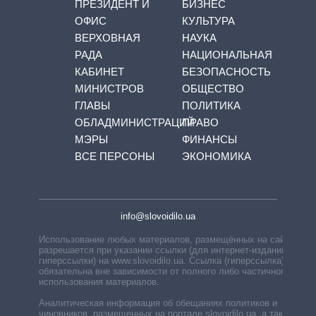
ПРЕЗИДЕНТ И
БИЗНЕС
ОФИС
КУЛЬТУРА
ВЕРХОВНАЯ
НАУКА
РАДА
НАЦИОНАЛЬНАЯ
КАБИНЕТ
БЕЗОПАСНОСТЬ
МИНИСТРОВ
ОБЩЕСТВО
ГЛАВЫ
ПОЛИТИКА
ОБЛАДМИНИСТРАЦИЙ
ПРАВО
МЭРЫ
ФИНАНСЫ
ВСЕ ПЕРСОНЫ
ЭКОНОМИКА
info@slovoidilo.ua
Использование любых материалов, размещённых на сайте,
разрешается при указании ссылки (для интернет-изданий —
гиперссылки) на www.slovoidilo.ua. Ссылка (гиперссылка)
обязательна вне зависимости от полного либо частичного
использования материалов.
Аналитическая информация об обещаниях политиков и
чиновников, размещенных на портале slovoidilo.ua, а также