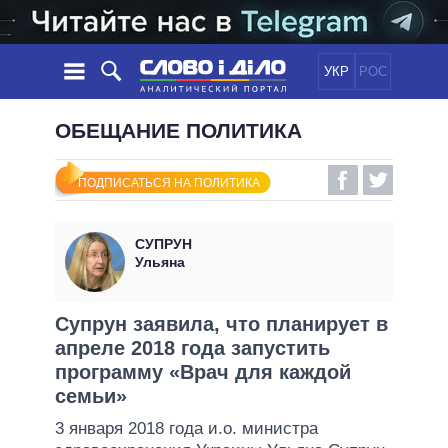
УКР
РОС
НОВОСТИ
ОБЕЩАНИЕ ПОЛИТИКА
ОБЕЩАНИЯ
ЛЕНТА
ПОЛИТИКА
ПОДПИСАТЬСЯ НА ПОЛИТИКА
СОБЫТИЯ
ЭКОНОМИКА
ПОЛИТИКИ
СТАТЬИ
ОБЩЕСТВО
СУПРУН
ИНФОГРАФИКА
МНЕНИЯ
МИР
ВСЕ ПОЛИТИКИ
Ульяна
ОБЗОРЫ
ПРЕЗИДЕНТ И ОФИС
ВИДЕО
ДАЙДЖЕСТЫ
ВЕРХОВНАЯ РАДА
Супрун заявила, что планирует в
ПОДДЕРЖАТЬ
апреле 2018 года запустить
КАБИНЕТ МИНИСТРОВ
программу «Врач для каждой
ГЛАВЫ ОБЛАДМИНИСТРАЦИЙ
СРАВНЕНИЕ ПОЛИТИКОВ
семьи»
МЭРЫ
3 января 2018 года и.о. министра
ВСЕ ПЕРСОНЫ