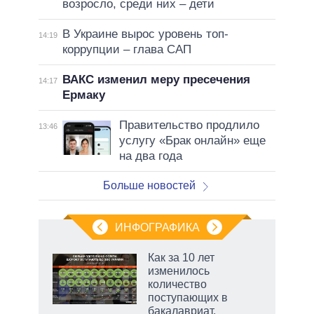
возросло, среди них – дети
В Украине вырос уровень топ-
14:19
коррупции – глава САП
ВАКС изменил меру пресечения
14:17
Ермаку
Правительство продлило
13:46
услугу «Брак онлайн» еще
на два года
Больше новостей
ИНФОГРАФИКА
Как за 10 лет
изменилось
не за
количество
асть
поступающих в
елью
бакалавриат,