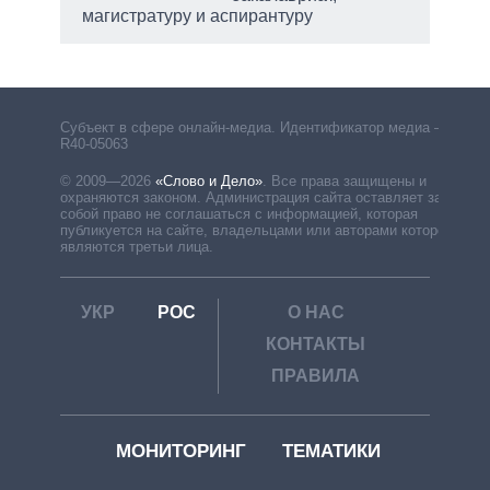
магистратуру и аспирантуру
Субъект в сфере онлайн-медиа. Идентификатор медиа –
R40-05063
© 2009—2026
«Слово и Дело»
.
Все права защищены и
охраняются законом. Администрация сайта оставляет за
собой право не соглашаться с информацией, которая
публикуется на сайте, владельцами или авторами которой
являются третьи лица.
УКР
РОС
О НАС
КОНТАКТЫ
ПРАВИЛА
МОНИТОРИНГ
ТЕМАТИКИ