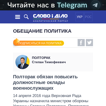
УКР
РОС
НОВОСТИ
ОБЕЩАНИЕ ПОЛИТИКА
ОБЕЩАНИЯ
ЛЕНТА
ПОЛИТИКА
ПОДПИСАТЬСЯ НА ПОЛИТИКА
СОБЫТИЯ
ЭКОНОМИКА
ПОЛИТИКИ
СТАТЬИ
ОБЩЕСТВО
ПОЛТОРАК
ИНФОГРАФИКА
МНЕНИЯ
МИР
ВСЕ ПОЛИТИКИ
Степан Тимофеевич
ОБЗОРЫ
ПРЕЗИДЕНТ И ОФИС
ВИДЕО
ДАЙДЖЕСТЫ
ВЕРХОВНАЯ РАДА
Полторак обязан повысить
ПОДДЕРЖАТЬ
должностные оклады
КАБИНЕТ МИНИСТРОВ
военнослужащих
ГЛАВЫ ОБЛАДМИНИСТРАЦИЙ
СРАВНЕНИЕ ПОЛИТИКОВ
14 апреля 2016 года Верховная Рада
МЭРЫ
Украины назначила министром обороны
ВСЕ ПЕРСОНЫ