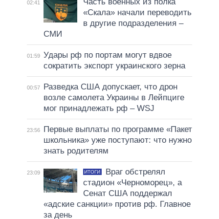
Часть военных из полка
02:41
«Скала» начали переводить
в другие подразделения –
СМИ
Удары рф по портам могут вдвое
01:59
сократить экспорт украинского зерна
Разведка США допускает, что дрон
00:57
возле самолета Украины в Лейпциге
мог принадлежать рф – WSJ
Первые выплаты по программе «Пакет
23:56
школьника» уже поступают: что нужно
знать родителям
Враг обстрелял
ИТОГИ
23:09
стадион «Черноморец», а
Сенат США поддержал
«адские санкции» против рф. Главное
за день