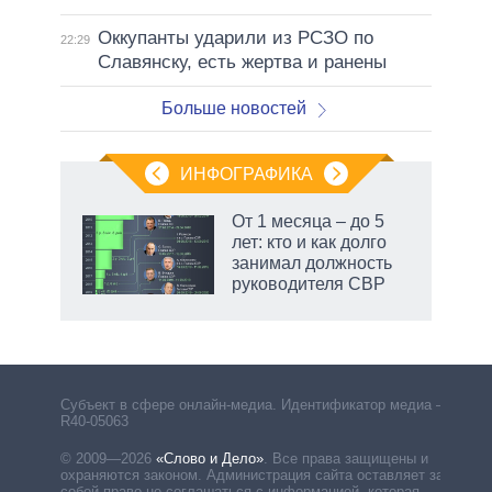
Оккупанты ударили из РСЗО по
22:29
Славянску, есть жертва и ранены
Больше новостей
ИНФОГРАФИКА
еля
От 1 месяца – до 5
лет: кто и как долго
занимал должность
руководителя СВР
Субъект в сфере онлайн-медиа. Идентификатор медиа –
R40-05063
© 2009—2026
«Слово и Дело»
.
Все права защищены и
охраняются законом. Администрация сайта оставляет за
собой право не соглашаться с информацией, которая