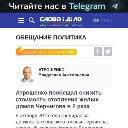
УКР
РОС
НОВОСТИ
ОБЕЩАНИЕ ПОЛИТИКА
ОБЕЩАНИЯ
ЛЕНТА
ПОЛИТИКА
ПОДПИСАТЬСЯ НА ПОЛИТИКА
СОБЫТИЯ
ЭКОНОМИКА
ПОЛИТИКИ
СТАТЬИ
ОБЩЕСТВО
АТРОШЕНКО
ИНФОГРАФИКА
МНЕНИЯ
МИР
ВСЕ ПОЛИТИКИ
Владислав Анатольевич
ОБЗОРЫ
ПРЕЗИДЕНТ И ОФИС
ВИДЕО
ДАЙДЖЕСТЫ
ВЕРХОВНАЯ РАДА
Атрошенко пообещал снизить
ПОДДЕРЖАТЬ
стоимость отопления жилых
КАБИНЕТ МИНИСТРОВ
домов Чернигова в 2 раза
ГЛАВЫ ОБЛАДМИНИСТРАЦИЙ
СРАВНЕНИЕ ПОЛИТИКОВ
8 октября 2015 года кандидат на
МЭРЫ
должность городского головы Чернигова,
ВСЕ ПЕРСОНЫ