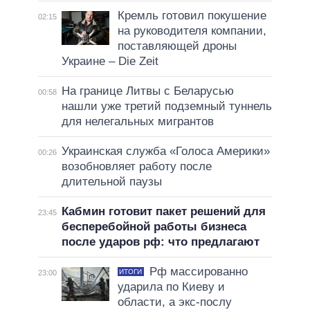
Кремль готовил покушение
02:15
на руководителя компании,
поставляющей дроны
Украине – Die Zeit
На границе Литвы с Беларусью
00:58
нашли уже третий подземный туннель
для нелегальных мигрантов
Украинская служба «Голоса Америки»
00:26
возобновляет работу после
длительной паузы
Кабмин готовит пакет решений для
23:45
бесперебойной работы бизнеса
после ударов рф: что предлагают
Рф массированно
ИТОГИ
23:00
ударила по Киеву и
области, а экс-послу