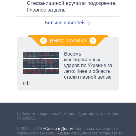
Стефанишиной вручили подозрение.
Главное за день
Больше новостей
ИНФОГРАФИКА
Восемь
массированных
в
ударов по Украине за
лето: Киев и область
стали главной целью
рф
Субъект в сфере онлайн-медиа. Идентификатор медиа –
R40-05063
© 2009—2026
«Слово и Дело»
.
Все права защищены и
охраняются законом. Администрация сайта оставляет за