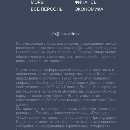
МЭРЫ
ФИНАНСЫ
ВСЕ ПЕРСОНЫ
ЭКОНОМИКА
info@slovoidilo.ua
Использование любых материалов, размещённых на сайте,
разрешается при указании ссылки (для интернет-изданий —
гиперссылки) на www.slovoidilo.ua. Ссылка (гиперссылка)
обязательна вне зависимости от полного либо частичного
использования материалов.
Аналитическая информация об обещаниях политиков и
чиновников, размещенных на портале slovoidilo.ua, а также
информация о состоянии выполнения этих обещаний,
собрана и обработана ООО «ИА Слово и Дело» и является
собственностью ООО «ИА Слово и Дело». Инфографики,
размещенные на портале slovoidilo.ua, созданы ОО «Система
народного контроля Слово и Дело» и являются
собственностью ОО «Система народного контроля Слово и
Дело».
Материалы, отмеченные значками, публикуются на правах
рекламы: «Промо», «Новости компаний», «Позиция»,
«Партнерский материал», «Спецпроект», «При поддержке».
Редакция не несет ответственности за факты и оценочные
суждения, обнародованные в рекламных материалах.