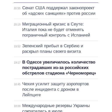
Сенат США поддержал законопроект
20:55
об «адских санкциях» против россии
Миграционный кризис в Сеуте:
20:19
Италия пока не будет отменять
пограничный контроль с Испанией
Зеленский прибыл в Сербию и
19:52
раскрыл планы своего визита
В Одессе увеличилось количество
19:17
пострадавших из-за российских
обстрелов стадиона «Черноморец»
Чехия усилит защиту аэропортов
18:45
после инцидента с дроном в
Лейпциге
Международные резервы Украины
18:09
сократились в июле