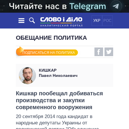
УКР
РОС
НОВОСТИ
ОБЕЩАНИЕ ПОЛИТИКА
ОБЕЩАНИЯ
ЛЕНТА
ПОЛИТИКА
ПОДПИСАТЬСЯ НА ПОЛИТИКА
СОБЫТИЯ
ЭКОНОМИКА
ПОЛИТИКИ
СТАТЬИ
ОБЩЕСТВО
КИШКАР
ИНФОГРАФИКА
МНЕНИЯ
МИР
ВСЕ ПОЛИТИКИ
Павел Николаевич
ОБЗОРЫ
ПРЕЗИДЕНТ И ОФИС
ВИДЕО
ДАЙДЖЕСТЫ
ВЕРХОВНАЯ РАДА
Кишкар пообещал добиваться
ПОДДЕРЖАТЬ
производства и закупки
КАБИНЕТ МИНИСТРОВ
современного вооружения
ГЛАВЫ ОБЛАДМИНИСТРАЦИЙ
СРАВНЕНИЕ ПОЛИТИКОВ
20 сентября 2014 года кандидат в
МЭРЫ
народные депутаты Украины от
ВСЕ ПЕРСОНЫ