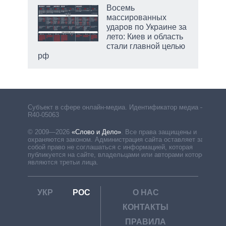
Восемь
массированных
ударов по Украине за
лето: Киев и область
стали главной целью
рф
Субъект в сфере онлайн-медиа. Идентификатор медиа –
R40-05063
© 2009—2026
«Слово и Дело»
.
Все права защищены и
охраняются законом. Администрация сайта оставляет за
собой право не соглашаться с информацией, которая
публикуется на сайте, владельцами или авторами которой
являются третьи лица.
УКР
РОС
О НАС
КОНТАКТЫ
ПРАВИЛА