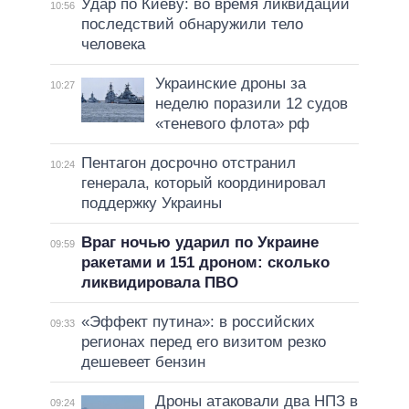
Удар по Киеву: во время ликвидации
10:56
последствий обнаружили тело
человека
Украинские дроны за
10:27
неделю поразили 12 судов
«теневого флота» рф
Пентагон досрочно отстранил
10:24
генерала, который координировал
поддержку Украины
Враг ночью ударил по Украине
09:59
ракетами и 151 дроном: сколько
ликвидировала ПВО
«Эффект путина»: в российских
09:33
регионах перед его визитом резко
дешевеет бензин
Дроны атаковали два НПЗ в
09:24