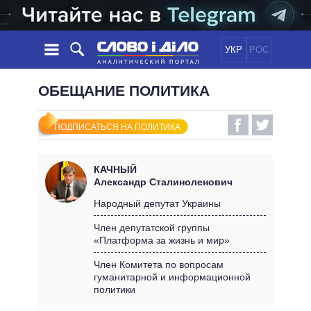
УКР
РОС
НОВОСТИ
ОБЕЩАНИЕ ПОЛИТИКА
ОБЕЩАНИЯ
ЛЕНТА
ПОЛИТИКА
ПОДПИСАТЬСЯ НА ПОЛИТИКА
СОБЫТИЯ
ЭКОНОМИКА
ПОЛИТИКИ
СТАТЬИ
ОБЩЕСТВО
КАЧНЫЙ
ИНФОГРАФИКА
МНЕНИЯ
МИР
ВСЕ ПОЛИТИКИ
Александр Сталиноленович
ОБЗОРЫ
ПРЕЗИДЕНТ И ОФИС
Народный депутат Украины
ВИДЕО
ДАЙДЖЕСТЫ
ВЕРХОВНАЯ РАДА
Член депутатской группы
ПОДДЕРЖАТЬ
«Платформа за жизнь и мир»
КАБИНЕТ МИНИСТРОВ
ГЛАВЫ ОБЛАДМИНИСТРАЦИЙ
Член Комитета по вопросам
СРАВНЕНИЕ ПОЛИТИКОВ
гуманитарной и информационной
МЭРЫ
политики
ВСЕ ПЕРСОНЫ