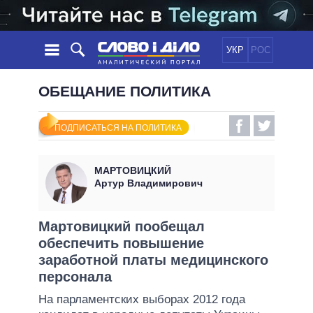
УКР
РОС
НОВОСТИ
ОБЕЩАНИЕ ПОЛИТИКА
ОБЕЩАНИЯ
ЛЕНТА
ПОЛИТИКА
ПОДПИСАТЬСЯ НА ПОЛИТИКА
СОБЫТИЯ
ЭКОНОМИКА
ПОЛИТИКИ
СТАТЬИ
ОБЩЕСТВО
МАРТОВИЦКИЙ
ИНФОГРАФИКА
МНЕНИЯ
МИР
ВСЕ ПОЛИТИКИ
Артур Владимирович
ОБЗОРЫ
ПРЕЗИДЕНТ И ОФИС
ВИДЕО
ДАЙДЖЕСТЫ
ВЕРХОВНАЯ РАДА
Мартовицкий пообещал
ПОДДЕРЖАТЬ
обеспечить повышение
КАБИНЕТ МИНИСТРОВ
заработной платы медицинского
ГЛАВЫ ОБЛАДМИНИСТРАЦИЙ
СРАВНЕНИЕ ПОЛИТИКОВ
персонала
МЭРЫ
На парламентских выборах 2012 года
ВСЕ ПЕРСОНЫ