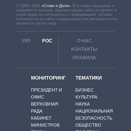
© 2009—2026
«Слово и Дело»
.
Все права защищены и
охраняются законом. Администрация сайта оставляет за
собой право не соглашаться с информацией, которая
публикуется на сайте, владельцами или авторами которой
являются третьи лица.
УКР
РОС
О НАС
КОНТАКТЫ
ПРАВИЛА
МОНИТОРИНГ
ТЕМАТИКИ
ПРЕЗИДЕНТ И
БИЗНЕС
ОФИС
КУЛЬТУРА
ВЕРХОВНАЯ
НАУКА
РАДА
НАЦИОНАЛЬНАЯ
КАБИНЕТ
БЕЗОПАСНОСТЬ
МИНИСТРОВ
ОБЩЕСТВО