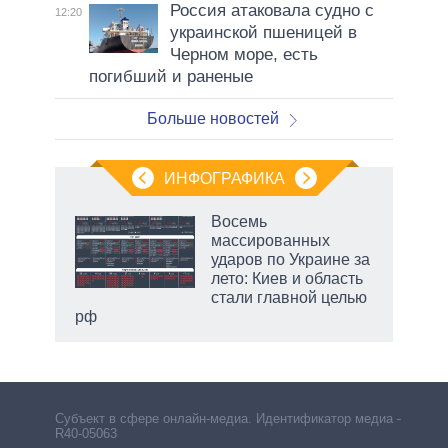
Россия атаковала судно с
12:20
украинской пшеницей в
Черном море, есть
погибший и раненые
Больше новостей
ИНФОГРАФИКА
Восемь
массированных
в
ударов по Украине за
лето: Киев и область
стали главной целью
рф
Субъект в сфере онлайн-медиа. Идентификатор медиа –
R40-05063