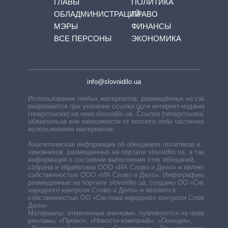
ГЛАВЫ
ПОЛИТИКА
ОБЛАДМИНИСТРАЦИЙ
ПРАВО
МЭРЫ
ФИНАНСЫ
ВСЕ ПЕРСОНЫ
ЭКОНОМИКА
info@slovoidilo.ua
Использование любых материалов, размещённых на сайте,
разрешается при указании ссылки (для интернет-изданий —
гиперссылки) на www.slovoidilo.ua. Ссылка (гиперссылка)
обязательна вне зависимости от полного либо частичного
использования материалов.
Аналитическая информация об обещаниях политиков и
чиновников, размещенных на портале slovoidilo.ua, а также
информация о состоянии выполнения этих обещаний,
собрана и обработана ООО «ИА Слово и Дело» и является
собственностью ООО «ИА Слово и Дело». Инфографики,
размещенные на портале slovoidilo.ua, созданы ОО «Система
народного контроля Слово и Дело» и являются
собственностью ОО «Система народного контроля Слово и
Дело».
Материалы, отмеченные значками, публикуются на правах
рекламы: «Промо», «Новости компаний», «Позиция»,