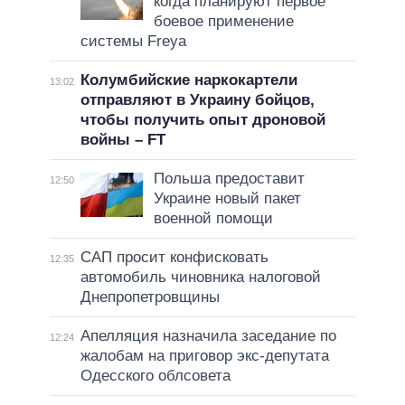
когда планируют первое
боевое применение
системы Freya
Колумбийские наркокартели
13:02
отправляют в Украину бойцов,
чтобы получить опыт дроновой
войны – FT
Польша предоставит
12:50
Украине новый пакет
военной помощи
САП просит конфисковать
12:35
автомобиль чиновника налоговой
Днепропетровщины
Апелляция назначила заседание по
12:24
жалобам на приговор экс-депутата
Одесского облсовета