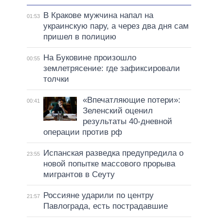
В Кракове мужчина напал на
01:53
украинскую пару, а через два дня сам
пришел в полицию
На Буковине произошло
00:55
землетрясение: где зафиксировали
толчки
«Впечатляющие потери»:
00:41
Зеленский оценил
результаты 40-дневной
операции против рф
Испанская разведка предупредила о
23:55
новой попытке массового прорыва
мигрантов в Сеуту
Россияне ударили по центру
21:57
Павлограда, есть пострадавшие