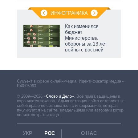
ИНФОГРАФИКА
Как изменился
бюджет
Министерства
обороны за 13 лет
войны с россией
Субъект в сфере онлайн-медиа. Идентификатор медиа –
R40-05063
© 2009—2026
«Слово и Дело»
.
Все права защищены и
охраняются законом. Администрация сайта оставляет за
собой право не соглашаться с информацией, которая
публикуется на сайте, владельцами или авторами которой
являются третьи лица.
УКР
РОС
О НАС