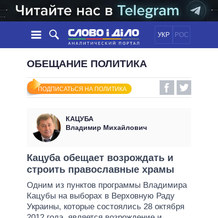
УКР
РОС
НОВОСТИ
ОБЕЩАНИЕ ПОЛИТИКА
ОБЕЩАНИЯ
ЛЕНТА
ПОЛИТИКА
ПОДПИСАТЬСЯ НА ПОЛИТИКА
СОБЫТИЯ
ЭКОНОМИКА
ПОЛИТИКИ
СТАТЬИ
ОБЩЕСТВО
КАЦУБА
ИНФОГРАФИКА
МНЕНИЯ
МИР
ВСЕ ПОЛИТИКИ
Владимир Михайлович
ОБЗОРЫ
ПРЕЗИДЕНТ И ОФИС
ВИДЕО
ДАЙДЖЕСТЫ
ВЕРХОВНАЯ РАДА
Кацуба обещает возрождать и
ПОДДЕРЖАТЬ
строить православные храмы
КАБИНЕТ МИНИСТРОВ
ГЛАВЫ ОБЛАДМИНИСТРАЦИЙ
Одним из пунктов программы Владимира
СРАВНЕНИЕ ПОЛИТИКОВ
Кацубы на выборах в Верховную Раду
МЭРЫ
Украины, которые состоялись 28 октября
ВСЕ ПЕРСОНЫ
2012 года, является возрождение и