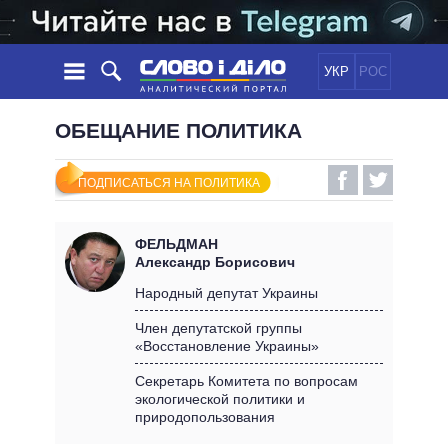
УКР
РОС
НОВОСТИ
ОБЕЩАНИЕ ПОЛИТИКА
ОБЕЩАНИЯ
ЛЕНТА
ПОЛИТИКА
ПОДПИСАТЬСЯ НА ПОЛИТИКА
СОБЫТИЯ
ЭКОНОМИКА
ПОЛИТИКИ
СТАТЬИ
ОБЩЕСТВО
ФЕЛЬДМАН
ИНФОГРАФИКА
МНЕНИЯ
МИР
ВСЕ ПОЛИТИКИ
Александр Борисович
ОБЗОРЫ
ПРЕЗИДЕНТ И ОФИС
Народный депутат Украины
ВИДЕО
ДАЙДЖЕСТЫ
ВЕРХОВНАЯ РАДА
Член депутатской группы
ПОДДЕРЖАТЬ
«Восстановление Украины»
КАБИНЕТ МИНИСТРОВ
ГЛАВЫ ОБЛАДМИНИСТРАЦИЙ
Секретарь Комитета по вопросам
СРАВНЕНИЕ ПОЛИТИКОВ
экологической политики и
МЭРЫ
природопользования
ВСЕ ПЕРСОНЫ