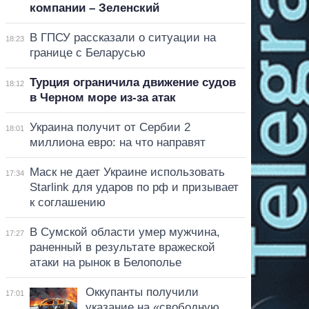
компании – Зеленский
В ГПСУ рассказали о ситуации на
18:23
границе с Беларусью
Турция ограничила движение судов
18:12
в Черном море из-за атак
Украина получит от Сербии 2
18:01
миллиона евро: на что направят
Маск не дает Украине использовать
17:34
Starlink для ударов по рф и призывает
к соглашению
В Сумской области умер мужчина,
17:27
раненный в результате вражеской
атаки на рынок в Белополье
Оккупанты получили
17:01
указание на «свободную