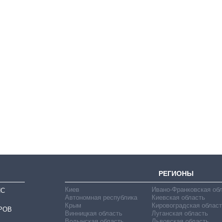
От 1 месяца – до 5
лет: кто и как долго
занимал
должность
руководителя СВР
РЕГИОНЫ
Киев
Ивано-Франковская об
ИС
Автономная республика
Киевская область
Крым
Кировоградская област
РОВ
Винницкая область
Луганская область
Волынская область
Львовская область