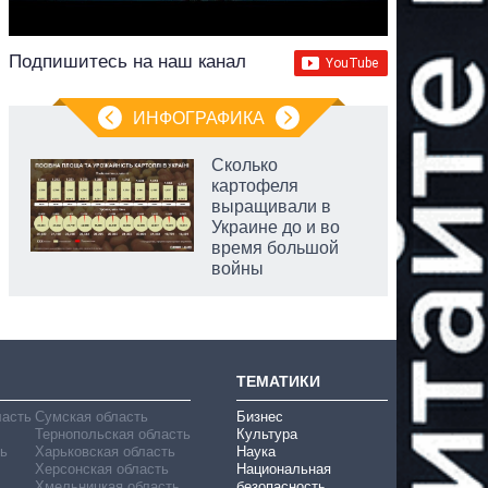
Подпишитесь на наш канал
ИНФОГРАФИКА
Сколько
картофеля
выращивали в
Украине до и во
время большой
войны
ТЕМАТИКИ
ласть
Сумская область
Бизнес
Тернопольская область
Культура
ь
Харьковская область
Наука
Херсонская область
Национальная
Хмельницкая область
безопасность