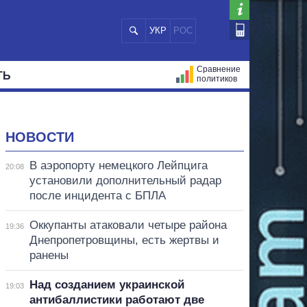
УКР
РОС
Сравнение
ТЬ
политиков
СТРАЦИЙ
МЭРЫ
ВСЕ ПЕРСОНЫ
НОВОСТИ
В аэропорту немецкого Лейпцига
20:08
установили дополнительный радар
после инцидента с БПЛА
Оккупанты атаковали четыре района
19:36
Днепропетровщины, есть жертвы и
ранены
Над созданием украинской
19:03
антибаллистики работают две