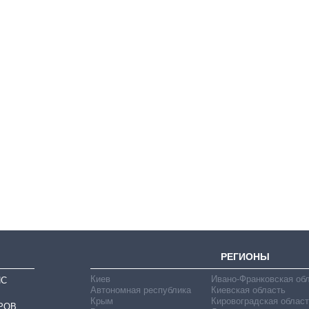
Как за 10 лет
изменилось
количество
поступающих в
бакалавриат,
магистратуру и
аспирантуру
РЕГИОНЫ
Киев
Ивано-Франковская об
ИС
Автономная республика
Киевская область
Крым
Кировоградская област
РОВ