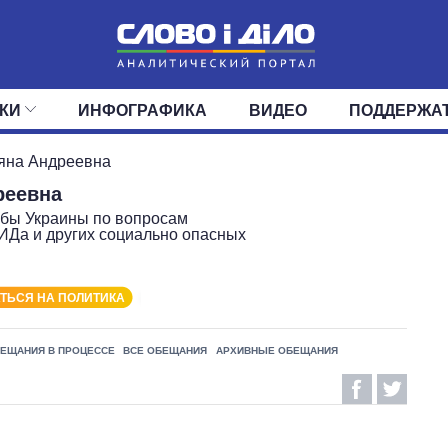
КИ
ИНФОГРАФИКА
ВИДЕО
ПОДДЕРЖА
ИС
ЛЕНТА
ВЕРХОВНАЯ РАДА
СОБЫТИЯ
СТАТЬИ
КАБИНЕТ МИНИСТРОВ
МНЕНИЯ
ОБЗОРЫ
ГЛАВЫ ОБЛАДМИНИ
ДАЙДЖЕСТЫ
яна Андреевна
реевна
ПОЛИТИКА
ДЕПУТАТЫ
ЭКОНОМИКА
КОМИТЕТЫ
ФРАКЦИИ
ОБЩЕСТВО
ОКРУГА
МИР
жбы Украины по вопросам
Да и других социально опасных
ТЬСЯ НА ПОЛИТИКА
ЕЩАНИЯ В ПРОЦЕССЕ
ВСЕ ОБЕЩАНИЯ
АРХИВНЫЕ ОБЕЩАНИЯ