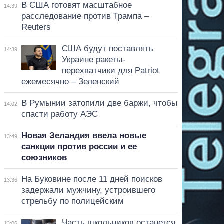
В США готовят масштабное
14:39
расследование против Трампа –
Reuters
США будут поставлять
14:39
Украине ракеты-
перехватчики для Patriot
ежемесячно – Зеленский
В Румынии затопили две баржи, чтобы
14:02
спасти работу АЭС
Новая Зеландия ввела новые
13:49
санкции против россии и ее
союзников
На Буковине после 11 дней поисков
13:36
задержали мужчину, устроившего
стрельбу по полицейским
Часть школьников останется
13:06