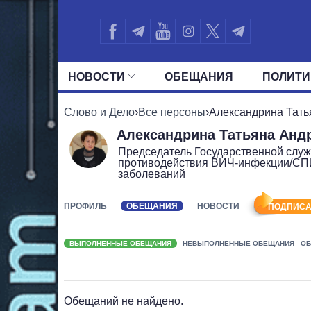
НОВОСТИ
ОБЕЩАНИЯ
ПОЛИТИ
ВСЕ ПОЛИТИКИ
ПРЕЗИДЕНТ И ОФ
Слово и Дело
›
Все персоны
›
Александрина Тать
Александрина Татьяна Анд
Председатель Государственной слу
противодействия ВИЧ-инфекции/СПИ
заболеваний
ПРОФИЛЬ
ОБЕЩАНИЯ
НОВОСТИ
ПОДПИСА
ВЫПОЛНЕННЫЕ ОБЕЩАНИЯ
НЕВЫПОЛНЕННЫЕ ОБЕЩАНИЯ
ОБ
Обещаний не найдено.