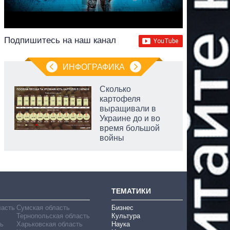
Подпишитесь на наш канал
ИНФОГРАФИКА
Сколько
картофеля
выращивали в
Украине до и во
время большой
войны
ТЕМАТИКИ
ласть
Сумская область
Бизнес
Тернопольская область
Культура
ь
Харьковская область
Наука