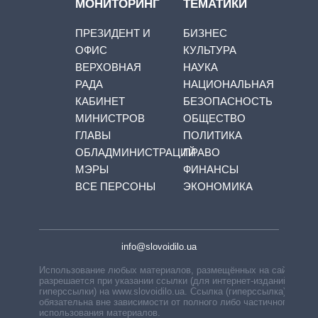
МОНИТОРИНГ
ТЕМАТИКИ
ПРЕЗИДЕНТ И
БИЗНЕС
ОФИС
КУЛЬТУРА
ВЕРХОВНАЯ
НАУКА
РАДА
НАЦИОНАЛЬНАЯ
КАБИНЕТ
БЕЗОПАСНОСТЬ
МИНИСТРОВ
ОБЩЕСТВО
ГЛАВЫ
ПОЛИТИКА
ОБЛАДМИНИСТРАЦИЙ
ПРАВО
МЭРЫ
ФИНАНСЫ
ВСЕ ПЕРСОНЫ
ЭКОНОМИКА
info@slovoidilo.ua
Использование любых материалов, размещённых на сайте,
разрешается при указании ссылки (для интернет-изданий —
гиперссылки) на www.slovoidilo.ua. Ссылка (гиперссылка)
обязательна вне зависимости от полного либо частичного
использования материалов.