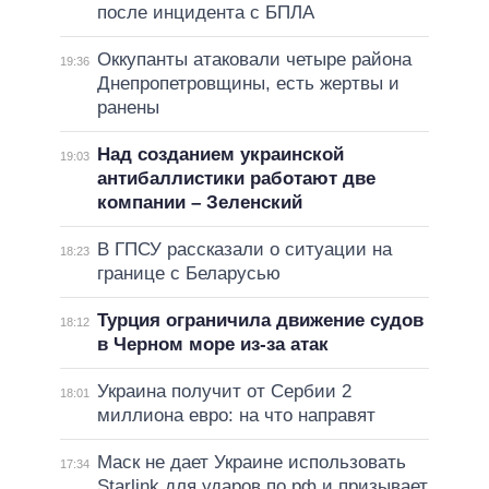
после инцидента с БПЛА
Оккупанты атаковали четыре района
19:36
Днепропетровщины, есть жертвы и
ранены
Над созданием украинской
19:03
антибаллистики работают две
компании – Зеленский
В ГПСУ рассказали о ситуации на
18:23
границе с Беларусью
Турция ограничила движение судов
18:12
в Черном море из-за атак
Украина получит от Сербии 2
18:01
миллиона евро: на что направят
Маск не дает Украине использовать
17:34
Starlink для ударов по рф и призывает