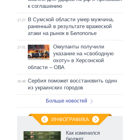
к соглашению
В Сумской области умер мужчина,
17:27
раненный в результате вражеской
атаки на рынок в Белополье
Оккупанты получили
17:01
указание на «свободную
охоту» в Херсонской
области – ОВА
Сербия поможет восстановить один
16:48
из украинских городов
Больше новостей
ИНФОГРАФИКА
 5
Как изменился
го
бюджет