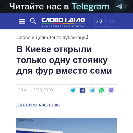
УКР
РОС
НОВОСТИ
Слово и Дело
›
Лента публикаций
В Киеве открыли
ОБЕЩАНИЯ
ЛЕНТА
ПОЛИТИКА
только одну стоянку
СОБЫТИЯ
ЭКОНОМИКА
ПОЛИТИКИ
для фур вместо семи
СТАТЬИ
ОБЩЕСТВО
ИНФОГРАФИКА
МНЕНИЯ
МИР
ВСЕ ПОЛИТИКИ
ОБЗОРЫ
ПРЕЗИДЕНТ И ОФИС
ВИДЕО
19 июля 2013, 00:00
ДАЙДЖЕСТЫ
ВЕРХОВНАЯ РАДА
ПОДДЕРЖАТЬ
КАБИНЕТ МИНИСТРОВ
Читати українською
ГЛАВЫ ОБЛАДМИНИСТРАЦИЙ
СРАВНЕНИЕ ПОЛИТИКОВ
МЭРЫ
ВСЕ ПЕРСОНЫ