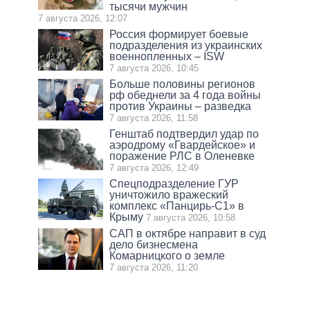
тысячи мужчин
7 августа 2026, 12:07
Россия формирует боевые
подразделения из украинских
военнопленных – ISW
7 августа 2026, 10:45
Больше половины регионов
рф обеднели за 4 года войны
против Украины – разведка
7 августа 2026, 11:58
Генштаб подтвердил удар по
аэродрому «Гвардейское» и
поражение РЛС в Оленевке
7 августа 2026, 12:49
Спецподразделение ГУР
уничтожило вражеский
комплекс «Панцирь-С1» в
Крыму
7 августа 2026, 10:58
САП в октябре направит в суд
дело бизнесмена
Комарницкого о земле
7 августа 2026, 11:20