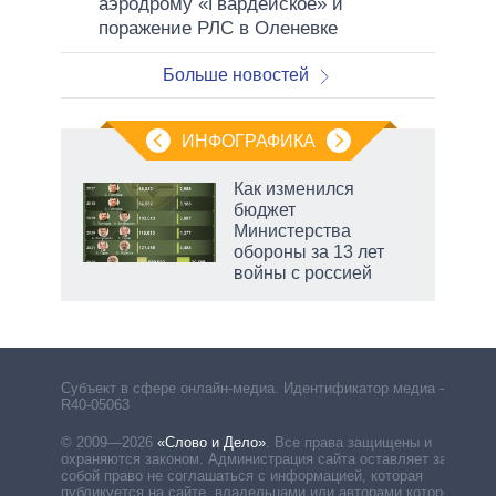
аэродрому «Гвардейское» и
поражение РЛС в Оленевке
Больше новостей
ИНФОГРАФИКА
 5
Как изменился
го
бюджет
сть
Министерства
ВР
обороны за 13 лет
войны с россией
рф
Субъект в сфере онлайн-медиа. Идентификатор медиа –
R40-05063
© 2009—2026
«Слово и Дело»
.
Все права защищены и
охраняются законом. Администрация сайта оставляет за
собой право не соглашаться с информацией, которая
публикуется на сайте, владельцами или авторами которой