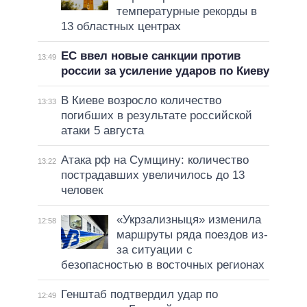
температурные рекорды в
13 областных центрах
ЕС ввел новые санкции против
13:49
россии за усиление ударов по Киеву
В Киеве возросло количество
13:33
погибших в результате российской
атаки 5 августа
Атака рф на Сумщину: количество
13:22
пострадавших увеличилось до 13
человек
«Укрзализныця» изменила
12:58
маршруты ряда поездов из-
за ситуации с
безопасностью в восточных регионах
Генштаб подтвердил удар по
12:49