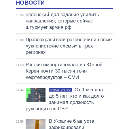
НОВОСТИ
Зеленский дал задание усилить
15:36
направления, которые сейчас
штурмует армия рф
Правоохранители разоблачили новые
15:00
«уклонистские схемы» в трех
регионах
Россия импортировала из Южной
14:58
Кореи почти 30 тысяч тонн
нефтепродуктов – СМИ
От 1 месяца –
ИНФОГРАФИКА
14:44
до 5 лет: кто и как долго
занимал должность
руководителя СВР
В Украине 6 августа
13:58
зафиксировали