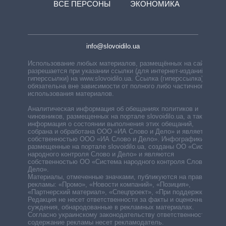
ВСЕ ПЕРСОНЫ
ЭКОНОМИКА
info@slovoidilo.ua
Использование любых материалов, размещённых на сайте,
разрешается при указании ссылки (для интернет-изданий —
гиперссылки) на www.slovoidilo.ua. Ссылка (гиперссылка)
обязательна вне зависимости от полного либо частичного
использования материалов.
Аналитическая информация об обещаниях политиков и
чиновников, размещенных на портале slovoidilo.ua, а также
информация о состоянии выполнения этих обещаний,
собрана и обработана ООО «ИА Слово и Дело» и является
собственностью ООО «ИА Слово и Дело». Инфографики,
размещенные на портале slovoidilo.ua, созданы ОО «Система
народного контроля Слово и Дело» и являются
собственностью ОО «Система народного контроля Слово и
Дело».
Материалы, отмеченные значками, публикуются на правах
рекламы: «Промо», «Новости компаний», «Позиция»,
«Партнерский материал», «Спецпроект», «При поддержке».
Редакция не несет ответственности за факты и оценочные
суждения, обнародованные в рекламных материалах.
Согласно украинскому законодательству ответственность за
содержание рекламы несет рекламодатель.