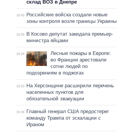
склад ВОЗ в Днепре
Российские войска создали новые
16:43
зоны контроля возле границы Украины
В Косово депутат закидала премьер-
16:29
министра яйцами
Лесные пожары в Европе:
16:24
во Франции арестовали
сотни людей по
подозрениям в поджогах
На Херсонщине расширили перечень
15:53
населенных пунктов для
обязательной эвакуации
Главный генерал США предостерег
15:34
команду Трампа от эскалации с
Ираном