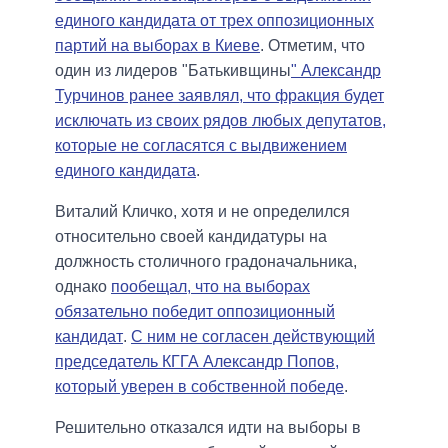
единого кандидата от трех оппозиционных
партий на выборах в Киеве
. Отметим, что
один из лидеров "Батькивщины
" Александр
Турчинов ранее заявлял, что фракция будет
исключать из своих рядов любых депутатов,
которые не согласятся с выдвижением
единого кандидата
.
Виталий Кличко, хотя и не определился
относительно своей кандидатуры на
должность столичного градоначальника,
однако
пообещал, что на выборах
обязательно победит оппозиционный
кандидат
.
С ним не согласен действующий
председатель КГГА Александр Попов,
который уверен в собственной победе
.
Решительно отказался идти на выборы в