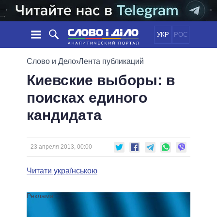
УКР
РОС
НОВОСТИ
Слово и Дело
›
Лента публикаций
Киевские выборы: в
ОБЕЩАНИЯ
ЛЕНТА
ПОЛИТИКА
поисках единого
СОБЫТИЯ
ЭКОНОМИКА
ПОЛИТИКИ
кандидата
СТАТЬИ
ОБЩЕСТВО
ИНФОГРАФИКА
МНЕНИЯ
МИР
ВСЕ ПОЛИТИКИ
ОБЗОРЫ
ПРЕЗИДЕНТ И ОФИС
ВИДЕО
23 апреля 2013, 00:00
ДАЙДЖЕСТЫ
ВЕРХОВНАЯ РАДА
ПОДДЕРЖАТЬ
КАБИНЕТ МИНИСТРОВ
Читати українською
ГЛАВЫ ОБЛАДМИНИСТРАЦИЙ
СРАВНЕНИЕ ПОЛИТИКОВ
МЭРЫ
ВСЕ ПЕРСОНЫ