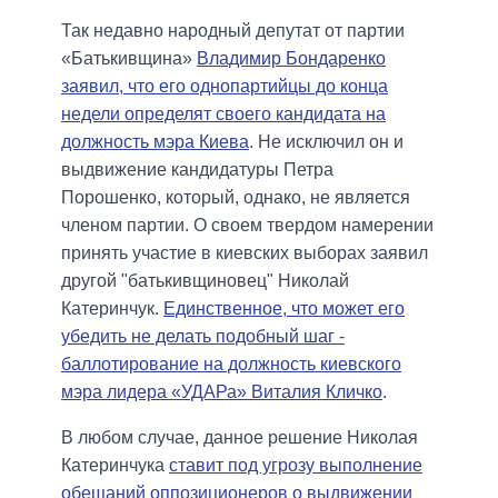
Так недавно народный депутат от партии
«Батькивщина»
Владимир Бондаренко
заявил, что его однопартийцы до конца
недели определят своего кандидата на
должность мэра Киева
. Не исключил он и
выдвижение кандидатуры Петра
Порошенко, который, однако, не является
членом партии. О своем твердом намерении
принять участие в киевских выборах заявил
другой "батькивщиновец" Николай
Катеринчук.
Единственное, что может его
убедить не делать подобный шаг -
баллотирование на должность киевского
мэра лидера «УДАРа» Виталия Кличко
.
В любом случае, данное решение Николая
Катеринчука
ставит под угрозу выполнение
обещаний оппозиционеров о выдвижении