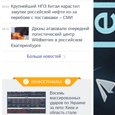
Крупнейший НПЗ Китая нарастил
08:54
закупки российской нефти из-за
перебоев с поставками – СМИ
Дроны атаковали очередной
08:16
логистический центр
Wildberries в российском
Екатеринбурге
Больше новостей
ИНФОГРАФИКА
Восемь
массированных
ударов по Украине
за лето: Киев и
область стали