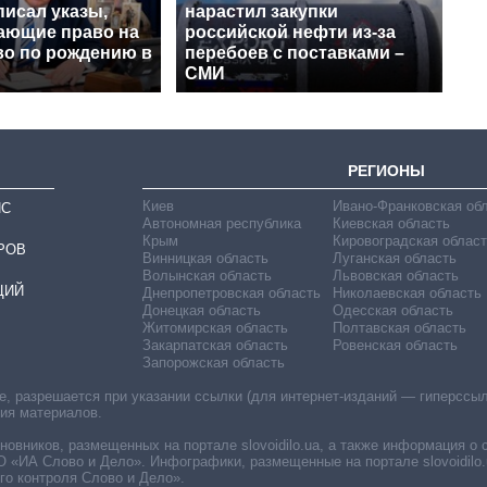
писал указы,
нарастил закупки
ающие право на
российской нефти из-за
во по рождению в
перебоев с поставками –
СМИ
РЕГИОНЫ
Киев
Ивано-Франковская об
ИС
Автономная республика
Киевская область
Крым
Кировоградская област
РОВ
Винницкая область
Луганская область
Волынская область
Львовская область
ЦИЙ
Днепропетровская область
Николаевская область
Донецкая область
Одесская область
Житомирская область
Полтавская область
Закарпатская область
Ровенская область
Запорожская область
 разрешается при указании ссылки (для интернет-изданий — гиперссылки
ния материалов.
овников, размещенных на портале slovoidilo.ua, а также информация о 
«ИА Слово и Дело». Инфографики, размещенные на портале slovoidilo.
о контроля Слово и Дело».