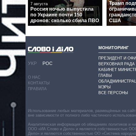
Трамп под
7 августа
Россия ночью выпустила
ограничив
по Украине почти 150
гражданст
дронов: сколько сбила ПВО
США
МОНИТОРИНГ
ПРЕЗИДЕНТ И ОФ
УКР
РОС
ВЕРХОВНАЯ РАДА
КАБИНЕТ МИНИСТ
ГЛАВЫ
О НАС
ОБЛАДМИНИСТРА
КОНТАКТЫ
МЭРЫ
ПРАВИЛА
ВСЕ ПЕРСОНЫ
Использование любых материалов, размещённых на сайте,
вне зависимости от полного либо частичного использова
Аналитическая информация об обещаниях политиков и чин
ООО «ИА Слово и Дело» и является собственностью ООО 
Дело» и являются собственностью ОО «Система народног