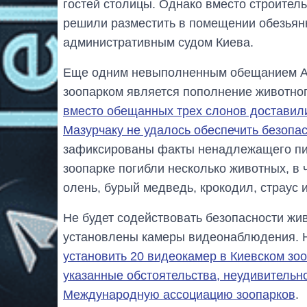
гостей столицы. Однако вместо строител
решили разместить в помещении обезьянн
административным судом Киева.
Еще одним невыполненным обещанием Ал
зоопарком является пополнение животно
вместо обещанных трех слонов доставили
Мазурчаку не удалось обеспечить безоп
зафиксированы факты ненадлежащего пита
зоопарке погибли несколько животных, в 
олень, бурый медведь, крокодил, страус 
Не будет содействовать безопасности живо
установлены камеры видеонаблюдения. 
установить 20 видеокамер в Киевском зо
указанные обстоятельства, неудивительно,
Международную ассоциацию зоопарков
.