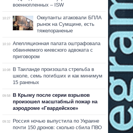
военнопленных – ISW
Оккупанты атаковали БПЛА
10:27
рынок на Сумщине, есть
тяжелораненые
Апелляционная палата оштрафовала
10:10
обвиняемого киевского адвоката с
приговором
В Таиланде произошла стрельба в
10:08
школе, семь погибших и как минимум
15 раненых
В Крыму после серии взрывов
09:58
произошел масштабный пожар на
аэродроме «Гвардейское»
Россия ночью выпустила по Украине
09:32
почти 150 дронов: сколько сбила ПВО