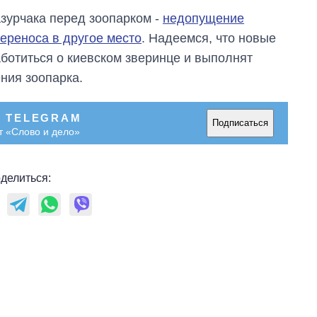
зурчака перед зоопарком -
недопущение
переноса в другое место
. Надеемся, что новые
аботиться о киевском зверинце и выполнят
ния зоопарка.
В TELEGRAM
Подписаться
т «Слово и дело»
делиться: