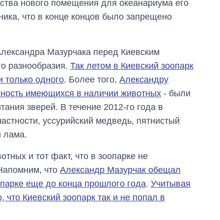
ьства нового помещения для океанариума его
ика, что в конце концов было запрещено
ександра Мазурчака перед Киевским
го разнообразия.
Так летом в Киевский зоопарк
 только одного
. Более того,
Александру
асность имеющихся в наличии животных
- были
ния зверей. В течение 2012-го года в
частности, уссурийский медведь, пятнистый
и лама.
тных и тот факт, что в зоопарке не
Напомним, что
Александр Мазурчак обещал
Как выросли
опарке еще до конца прошлого года
.
Учитывая
тарифы на
 что Киевский зоопарк так и не попал в
холодную воду в
городах Украины
на начало августа