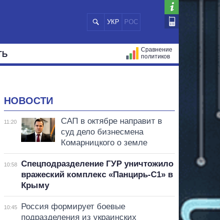
УКР
РОС
Сравнение
ТЬ
политиков
СТРАЦИЙ
МЭРЫ
ВСЕ ПЕРСОНЫ
НОВОСТИ
САП в октябре направит в
11:20
суд дело бизнесмена
Комарницкого о земле
Спецподразделение ГУР уничтожило
10:58
вражеский комплекс «Панцирь-С1» в
Крыму
Россия формирует боевые
10:45
подразделения из украинских