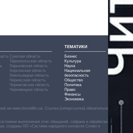
ТЕМАТИКИ
ласть
Сумская область
Бизнес
Тернопольская область
Культура
ь
Харьковская область
Наука
Херсонская область
Национальная
Хмельницкая область
безопасность
Черкасская область
Общество
Черниговская область
Политика
Черновицкая область
Право
Финансы
Экономика
) на www.slovoidilo.ua. Ссылка (гиперссылка) обязательна
состоянии выполнения этих обещаний, собрана и обработана
ua, созданы ОО «Система народного контроля Слово и