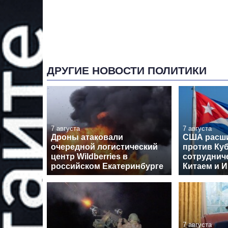
ДРУГИЕ НОВОСТИ ПОЛИТИКИ
7 августа
7 августа
Дроны атаковали
США расши
очередной логистический
против Куб
центр Wildberries в
сотрудниче
российском Екатеринбурге
Китаем и 
7 августа