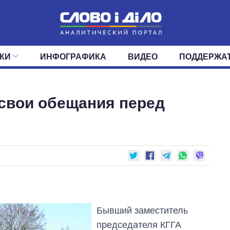
КИ
ИНФОГРАФИКА
ВИДЕО
ПОДДЕРЖА
ИС
ЛЕНТА
ВЕРХОВНАЯ РАДА
СОБЫТИЯ
СТАТЬИ
КАБИНЕТ МИНИСТРОВ
МНЕНИЯ
ОБЗОРЫ
ГЛАВЫ ОБЛАДМИНИ
ДАЙДЖЕСТЫ
свои обещания перед
ПОЛИТИКА
ДЕПУТАТЫ
ЭКОНОМИКА
КОМИТЕТЫ
ФРАКЦИИ
ОБЩЕСТВО
ОКРУГА
МИР
Бывший заместитель
председателя КГГА