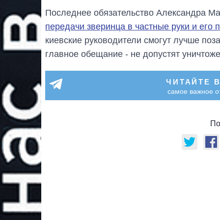
Последнее обязательство Александра Ма
передачи зверинца в частные руки и его 
киевские руководители смогут лучше поз
главное обещание - не допустят уничтоже
ЧИТАЙТЕ 
самое важное о
По