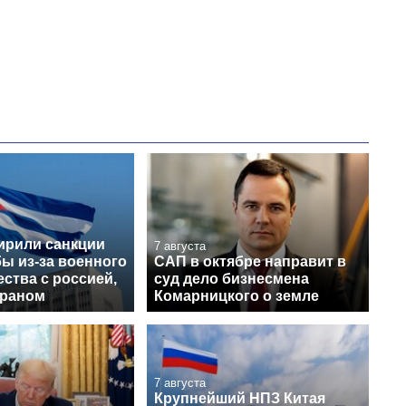
рили санкции
7 августа
ы из-за военного
САП в октябре направит в
ства с россией,
суд дело бизнесмена
Ираном
Комарницкого о земле
7 августа
Крупнейший НПЗ Китая