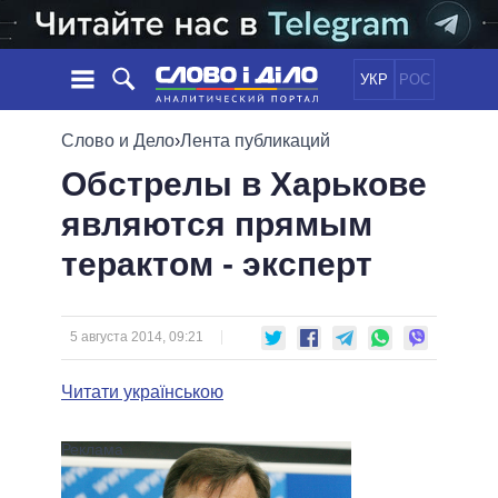
УКР
РОС
НОВОСТИ
Слово и Дело
›
Лента публикаций
Обстрелы в Харькове
ОБЕЩАНИЯ
ЛЕНТА
ПОЛИТИКА
являются прямым
СОБЫТИЯ
ЭКОНОМИКА
ПОЛИТИКИ
терактом - эксперт
СТАТЬИ
ОБЩЕСТВО
ИНФОГРАФИКА
МНЕНИЯ
МИР
ВСЕ ПОЛИТИКИ
ОБЗОРЫ
ПРЕЗИДЕНТ И ОФИС
ВИДЕО
5 августа 2014, 09:21
ДАЙДЖЕСТЫ
ВЕРХОВНАЯ РАДА
ПОДДЕРЖАТЬ
КАБИНЕТ МИНИСТРОВ
Читати українською
ГЛАВЫ ОБЛАДМИНИСТРАЦИЙ
СРАВНЕНИЕ ПОЛИТИКОВ
МЭРЫ
ВСЕ ПЕРСОНЫ