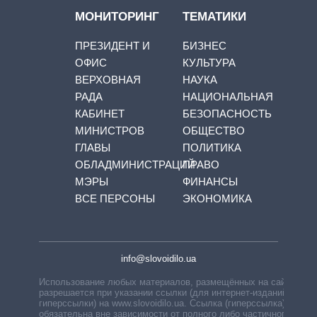
МОНИТОРИНГ
ТЕМАТИКИ
ПРЕЗИДЕНТ И
БИЗНЕС
ОФИС
КУЛЬТУРА
ВЕРХОВНАЯ
НАУКА
РАДА
НАЦИОНАЛЬНАЯ
КАБИНЕТ
БЕЗОПАСНОСТЬ
МИНИСТРОВ
ОБЩЕСТВО
ГЛАВЫ
ПОЛИТИКА
ОБЛАДМИНИСТРАЦИЙ
ПРАВО
МЭРЫ
ФИНАНСЫ
ВСЕ ПЕРСОНЫ
ЭКОНОМИКА
info@slovoidilo.ua
Использование любых материалов, размещённых на сайте,
разрешается при указании ссылки (для интернет-изданий —
гиперссылки) на www.slovoidilo.ua. Ссылка (гиперссылка)
обязательна вне зависимости от полного либо частичного