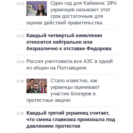
Один год для Кабмина: 28%
12:21
украинцев называют этот
срок достаточным для
оценки действий правительства
Каждый четвертый киевлянин
12:12
относится нейтрально или
безразлично к отставке Федорова
Россия уничтожила все АЗС в одной
12:06
из общин на Полтавщине
Стало известно, как
11:39
украинцы оценивают
участие блогеров в
протестных акциях
Каждый третий украинец считает,
11:35
что смена главкома произошла под
давлением протестов