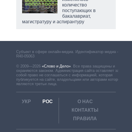
количество
поступающих в
бакалавриат,
магистратуру и аспирантуру
рф
Субъект в сфере онлайн-медиа. Идентификатор медиа –
R40-05063
© 2009—2026
«Слово и Дело»
.
Все права защищены и
охраняются законом. Администрация сайта оставляет за
собой право не соглашаться с информацией, которая
публикуется на сайте, владельцами или авторами которой
являются третьи лица.
УКР
РОС
О НАС
КОНТАКТЫ
ПРАВИЛА