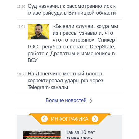
Суд назначил к рассмотрению иск к
11:20
главе райсуда в Винницкой области
«Бывали случаи, когда мы
11:01
из прессы узнавали, что
что-то потеряно». Спикер
ГОС Трегубов о спорах с DeepState,
работе с Драпатым и изменениях в
ВСУ
На Донетчине местный блогер
10:58
корректировал удары рф через
Telegram-каналы
Больше новостей
ИНФОГРАФИКА
еля
Как за 10 лет
изменилось