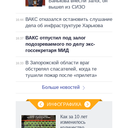
Банькова внесли залог, он
вышел из СИЗО
ВАКС отказался остановить слушание
16:44
дела об инфраструктуре Харькова
ВАКС отпустил под залог
16:37
подозреваемого по делу экс-
госсекретаря МИД
В Запорожской области враг
16:33
обстрелял спасателей, когда те
тушили пожар после «прилета»
Больше новостей
ИНФОГРАФИКА
еля
Как за 10 лет
изменилось
количество