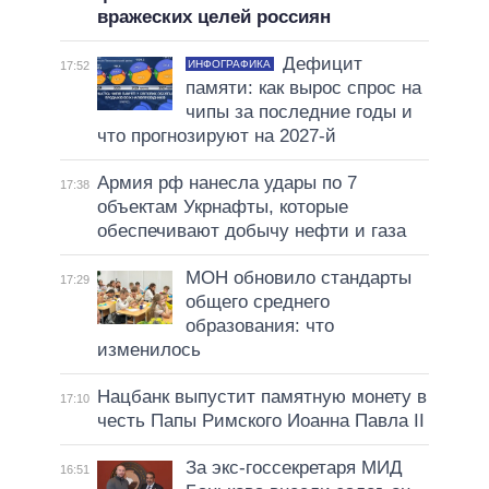
вражеских целей россиян
Дефицит
ИНФОГРАФИКА
17:52
памяти: как вырос спрос на
чипы за последние годы и
что прогнозируют на 2027-й
Армия рф нанесла удары по 7
17:38
объектам Укрнафты, которые
обеспечивают добычу нефти и газа
МОН обновило стандарты
17:29
общего среднего
образования: что
изменилось
Нацбанк выпустит памятную монету в
17:10
честь Папы Римского Иоанна Павла II
За экс-госсекретаря МИД
16:51