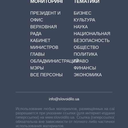
МОНИТОРИНГ
ТЕМАТИКИ
ПРЕЗИДЕНТ И
БИЗНЕС
ОФИС
КУЛЬТУРА
ВЕРХОВНАЯ
НАУКА
РАДА
НАЦИОНАЛЬНАЯ
КАБИНЕТ
БЕЗОПАСНОСТЬ
МИНИСТРОВ
ОБЩЕСТВО
ГЛАВЫ
ПОЛИТИКА
ОБЛАДМИНИСТРАЦИЙ
ПРАВО
МЭРЫ
ФИНАНСЫ
ВСЕ ПЕРСОНЫ
ЭКОНОМИКА
info@slovoidilo.ua
Использование любых материалов, размещённых на сайте,
разрешается при указании ссылки (для интернет-изданий —
гиперссылки) на www.slovoidilo.ua. Ссылка (гиперссылка)
обязательна вне зависимости от полного либо частичного
использования материалов.