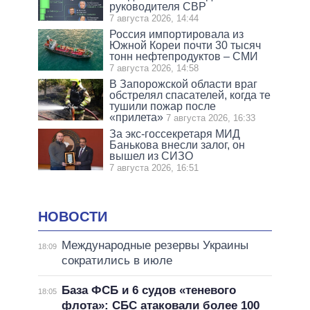
руководителя СВР
7 августа 2026, 14:44
Россия импортировала из
Южной Кореи почти 30 тысяч
тонн нефтепродуктов – СМИ
7 августа 2026, 14:58
В Запорожской области враг
обстрелял спасателей, когда те
тушили пожар после
«прилета»
7 августа 2026, 16:33
За экс-госсекретаря МИД
Банькова внесли залог, он
вышел из СИЗО
7 августа 2026, 16:51
НОВОСТИ
Международные резервы Украины
18:09
сократились в июле
База ФСБ и 6 судов «теневого
18:05
флота»: СБС атаковали более 100