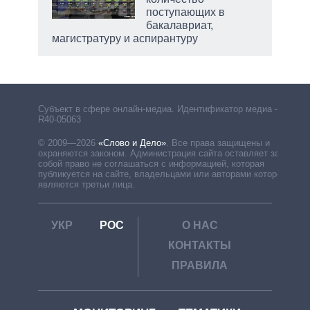
поступающих в
бакалавриат,
магистратуру и аспирантуру
Субъект в сфере онлайн-медиа. Идентификатор медиа –
R40-05063
© 2009—2026
«Слово и Дело»
.
Все права защищены и
охраняются законом. Администрация сайта оставляет за
собой право не соглашаться с информацией, которая
публикуется на сайте, владельцами или авторами которой
являются третьи лица.
УКР
РОС
О НАС
КОНТАКТЫ
ПРАВИЛА