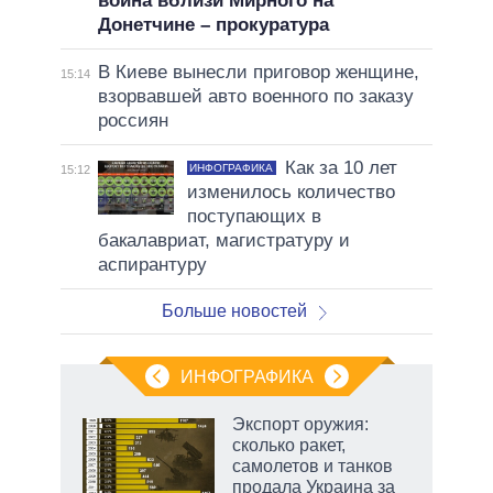
воина вблизи Мирного на
Донетчине – прокуратура
В Киеве вынесли приговор женщине,
15:14
взорвавшей авто военного по заказу
россиян
Как за 10 лет
ИНФОГРАФИКА
15:12
изменилось количество
поступающих в
бакалавриат, магистратуру и
аспирантуру
Больше новостей
ИНФОГРАФИКА
Экспорт оружия:
сколько ракет,
не за
самолетов и танков
асть
продала Украина за