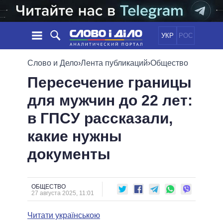
УКР
РОС
НОВОСТИ
Слово и Дело
›
Лента публикаций
›
Общество
Пересечение границы
ОБЕЩАНИЯ
ЛЕНТА
ПОЛИТИКА
для мужчин до 22 лет:
СОБЫТИЯ
ЭКОНОМИКА
ПОЛИТИКИ
в ГПСУ рассказали,
СТАТЬИ
ОБЩЕСТВО
ИНФОГРАФИКА
МНЕНИЯ
МИР
ВСЕ ПОЛИТИКИ
какие нужны
ОБЗОРЫ
ПРЕЗИДЕНТ И ОФИС
документы
ВИДЕО
ДАЙДЖЕСТЫ
ВЕРХОВНАЯ РАДА
ПОДДЕРЖАТЬ
КАБИНЕТ МИНИСТРОВ
ГЛАВЫ ОБЛАДМИНИСТРАЦИЙ
ОБЩЕСТВО
СРАВНЕНИЕ ПОЛИТИКОВ
27 августа 2025, 11:01
МЭРЫ
Читати українською
ВСЕ ПЕРСОНЫ