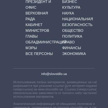
ПРЕЗИДЕНТ И
БИЗНЕС
ОФИС
КУЛЬТУРА
ВЕРХОВНАЯ
НАУКА
РАДА
НАЦИОНАЛЬНАЯ
КАБИНЕТ
БЕЗОПАСНОСТЬ
МИНИСТРОВ
ОБЩЕСТВО
ГЛАВЫ
ПОЛИТИКА
ОБЛАДМИНИСТРАЦИЙ
ПРАВО
МЭРЫ
ФИНАНСЫ
ВСЕ ПЕРСОНЫ
ЭКОНОМИКА
info@slovoidilo.ua
Использование любых материалов, размещённых на сайте,
разрешается при указании ссылки (для интернет-изданий —
гиперссылки) на www.slovoidilo.ua. Ссылка (гиперссылка)
обязательна вне зависимости от полного либо частичного
использования материалов.
Аналитическая информация об обещаниях политиков и
чиновников, размещенных на портале slovoidilo.ua, а также