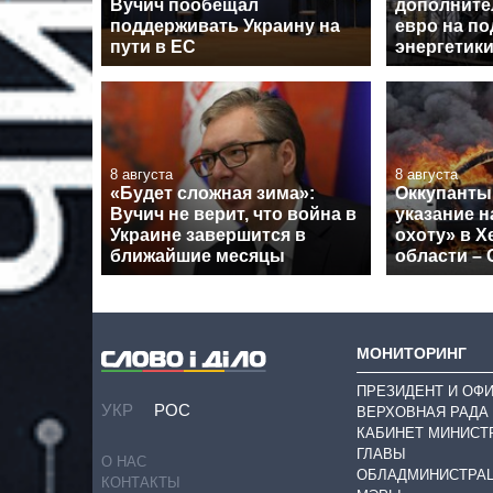
Вучич пообещал
дополните
поддерживать Украину на
евро на п
пути в ЕС
энергетик
8 августа
8 августа
«Будет сложная зима»:
Оккупанты
Вучич не верит, что война в
указание 
Украине завершится в
охоту» в Х
ближайшие месяцы
области –
МОНИТОРИНГ
ПРЕЗИДЕНТ И ОФ
УКР
РОС
ВЕРХОВНАЯ РАДА
КАБИНЕТ МИНИСТ
ГЛАВЫ
О НАС
ОБЛАДМИНИСТРА
КОНТАКТЫ