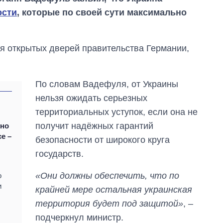
ости
, которые по своей сути максимально
ня открытых дверей правительства Германии,
По словам Вадефуля, от Украины
нельзя ожидать серьезных
территориальных уступок, если она не
получит надёжных гарантий
 но
е –
От 1 месяца – до 5
безопасности от широкого круга
лет: кто и как долго
государств.
занимал
должность
руководителя СВР
«Они должны обеспечить, что по
о
и
крайней мере остальная украинская
территория будет под защитой»
, –
подчеркнул министр.