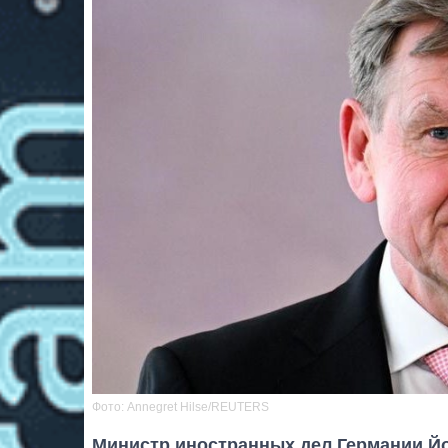
Фото: Annegret Hilse/REUTERS
Министр иностранных дел Германии Йо