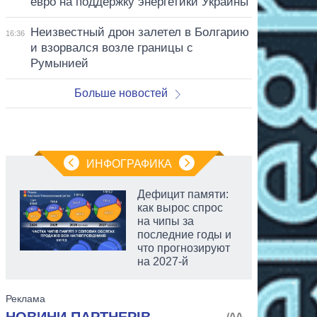
евро на поддержку энергетики Украины
Неизвестный дрон залетел в Болгарию
16:36
и взорвался возле границы с
Румынией
Больше новостей
ИНФОГРАФИКА
Дефицит памяти:
как вырос спрос
на чипы за
последние годы и
что прогнозируют
на 2027-й