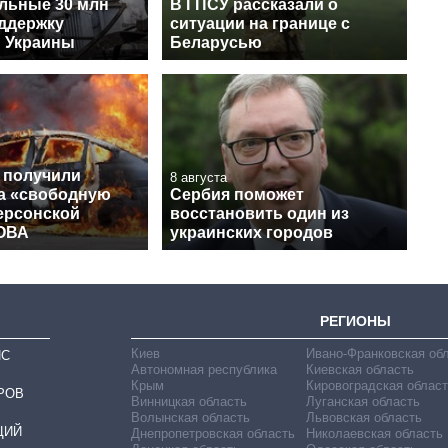
льные 30 млн
В ГПСУ рассказали о
оддержку
ситуации на границе с
и Украины
Беларусью
 получили
8 августа
на «свободную
Сербия поможет
ерсонской
восстановить один из
 ОВА
украинских городов
РЕГИОНЫ
Киев
Ивано-Франковская об
ИС
Автономная республика
Киевская область
Крым
Кировоградская област
РОВ
Винницкая область
Луганская область
Волынская область
Львовская область
ЦИЙ
Днепропетровская область
Николаевская область