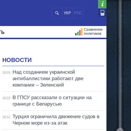
УКР
РОС
Сравнение
ТЬ
политиков
СТРАЦИЙ
МЭРЫ
ВСЕ ПЕРСОНЫ
НОВОСТИ
Над созданием украинской
19:03
антибаллистики работают две
компании – Зеленский
В ГПСУ рассказали о ситуации на
18:23
границе с Беларусью
Турция ограничила движение судов в
18:12
Черном море из-за атак