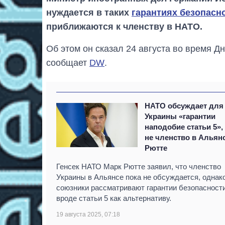
нуждается в таких
гарантиях безопасн
приближаются к членству в НАТО.
Об этом он сказал 24 августа во время Д
сообщает
DW
.
НАТО обсуждает для
Украины «гарантии
наподобие статьи 5»,
не членство в Альянс
Рютте
Генсек НАТО Марк Рютте заявил, что членство
Украины в Альянсе пока не обсуждается, однак
союзники рассматривают гарантии безопасност
вроде статьи 5 как альтернативу.
19 августа 2025, 07:18