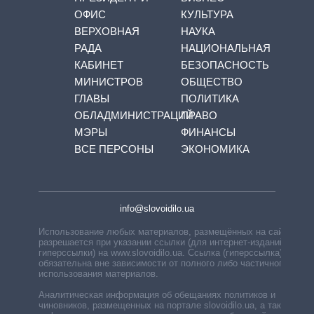
ОФИС
КУЛЬТУРА
ВЕРХОВНАЯ
НАУКА
РАДА
НАЦИОНАЛЬНАЯ
КАБИНЕТ
БЕЗОПАСНОСТЬ
МИНИСТРОВ
ОБЩЕСТВО
ГЛАВЫ
ПОЛИТИКА
ОБЛАДМИНИСТРАЦИЙ
ПРАВО
МЭРЫ
ФИНАНСЫ
ВСЕ ПЕРСОНЫ
ЭКОНОМИКА
info@slovoidilo.ua
Использование любых материалов, размещённых на сайте,
разрешается при указании ссылки (для интернет-изданий —
гиперссылки) на www.slovoidilo.ua. Ссылка (гиперссылка)
обязательна вне зависимости от полного либо частичного
использования материалов.
Аналитическая информация об обещаниях политиков и
чиновников, размещенных на портале slovoidilo.ua, а также