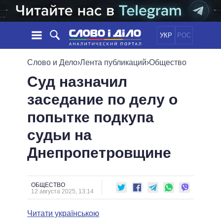
УКР
РОС
НОВОСТИ
Слово и Дело
›
Лента публикаций
›
Общество
Суд назначил
ОБЕЩАНИЯ
ЛЕНТА
ПОЛИТИКА
заседание по делу о
СОБЫТИЯ
ЭКОНОМИКА
ПОЛИТИКИ
попытке подкупа
СТАТЬИ
ОБЩЕСТВО
ИНФОГРАФИКА
МНЕНИЯ
МИР
ВСЕ ПОЛИТИКИ
судьи на
ОБЗОРЫ
ПРЕЗИДЕНТ И ОФИС
Днепропетровщине
ВИДЕО
ДАЙДЖЕСТЫ
ВЕРХОВНАЯ РАДА
ПОДДЕРЖАТЬ
КАБИНЕТ МИНИСТРОВ
ГЛАВЫ ОБЛАДМИНИСТРАЦИЙ
ОБЩЕСТВО
СРАВНЕНИЕ ПОЛИТИКОВ
12 августа 2025, 13:14
МЭРЫ
Читати українською
ВСЕ ПЕРСОНЫ