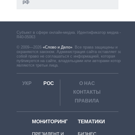
рф
Субъект в сфере онлайн-медиа. Идентификатор медиа –
R40-05063
© 2009—2026
«Слово и Дело»
.
Все права защищены и
охраняются законом. Администрация сайта оставляет за
собой право не соглашаться с информацией, которая
публикуется на сайте, владельцами или авторами которой
являются третьи лица.
УКР
РОС
О НАС
КОНТАКТЫ
ПРАВИЛА
МОНИТОРИНГ
ТЕМАТИКИ
ПРЕЗИДЕНТ И
БИЗНЕС