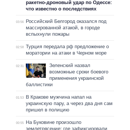
ракетно-дроновый удар по Одессе:
что известно о последствиях
Российский Белгород оказался под
03:56
массированной атакой, в городе
вспыхнули пожары
Турция передала рф предложение о
02:58
моратории на атаки в Черном море
Зеленский назвал
02:31
возможные сроки боевого
применения украинской
баллистики
В Кракове мужчина напал на
01:53
украинскую пару, а через два дня сам
пришел в полицию
На Буковине произошло
00:55
землетрясение: где зафиксировали