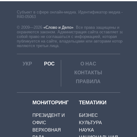
Субъект в сфере онлайн-медиа. Идентификатор медиа –
R40-05063
© 2009—2026
«Слово и Дело»
.
Все права защищены и
охраняются законом. Администрация сайта оставляет за
собой право не соглашаться с информацией, которая
публикуется на сайте, владельцами или авторами которой
являются третьи лица.
УКР
РОС
О НАС
КОНТАКТЫ
ПРАВИЛА
МОНИТОРИНГ
ТЕМАТИКИ
ПРЕЗИДЕНТ И
БИЗНЕС
ОФИС
КУЛЬТУРА
ВЕРХОВНАЯ
НАУКА