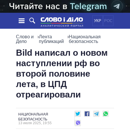
УКР
РОС
НОВОСТИ
Слово и
›
Лента
›
Национальная
Дело
публикаций
безопасность
ОБЕЩАНИЯ
ЛЕНТА
ПОЛИТИКА
Bild написал о новом
СОБЫТИЯ
ЭКОНОМИКА
наступлении рф во
ПОЛИТИКИ
СТАТЬИ
ОБЩЕСТВО
второй половине
ИНФОГРАФИКА
МНЕНИЯ
МИР
ВСЕ ПОЛИТИКИ
лета, в ЦПД
ОБЗОРЫ
ПРЕЗИДЕНТ И ОФИС
ВИДЕО
отреагировали
ДАЙДЖЕСТЫ
ВЕРХОВНАЯ РАДА
ПОДДЕРЖАТЬ
КАБИНЕТ МИНИСТРОВ
ГЛАВЫ ОБЛАДМИНИСТРАЦИЙ
СРАВНЕНИЕ ПОЛИТИКОВ
НАЦИОНАЛЬНАЯ
МЭРЫ
БЕЗОПАСНОСТЬ
13 июля 2025, 19:55
ВСЕ ПЕРСОНЫ