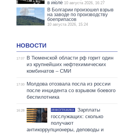
в июле
10 августа 2026, 16:27
В Болгарии произошел взрыв
на заводе по производству
боеприпасов
10 августа 2026, 15:24
НОВОСТИ
В Тюменской области рф горит один
17:07
из крупнейших нефтехимических
комбинатов – СМИ
Молдова отозвала посла из россии
17:00
после инцидента со взрывом боевого
беспилотника
Зарплаты
ИНФОГРАФИКА
16:28
госслужащих: сколько
получают
антикоррупционеры, деловоды и