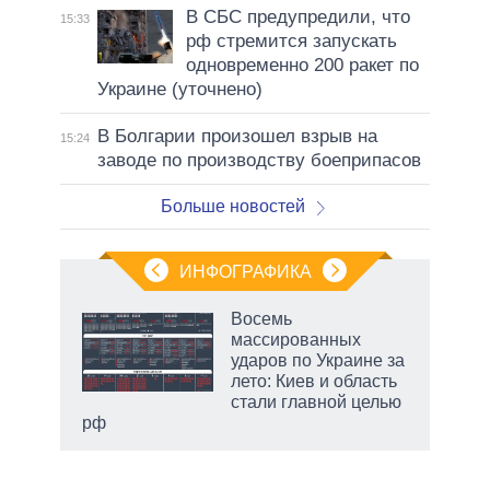
В СБС предупредили, что
15:33
рф стремится запускать
одновременно 200 ракет по
Украине (уточнено)
В Болгарии произошел взрыв на
15:24
заводе по производству боеприпасов
Больше новостей
ИНФОГРАФИКА
Восемь
массированных
т
ударов по Украине за
еры,
лето: Киев и область
ие
стали главной целью
рф