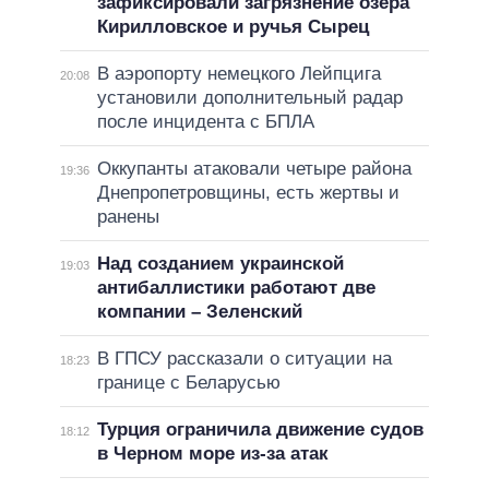
зафиксировали загрязнение озера
Кирилловское и ручья Сырец
В аэропорту немецкого Лейпцига
20:08
установили дополнительный радар
после инцидента с БПЛА
Оккупанты атаковали четыре района
19:36
Днепропетровщины, есть жертвы и
ранены
Над созданием украинской
19:03
антибаллистики работают две
компании – Зеленский
В ГПСУ рассказали о ситуации на
18:23
границе с Беларусью
Турция ограничила движение судов
18:12
в Черном море из-за атак