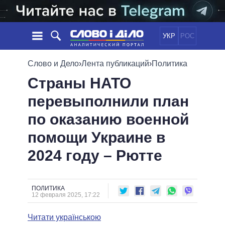
УКР
РОС
НОВОСТИ
Слово и Дело
›
Лента публикаций
›
Политика
Страны НАТО
ОБЕЩАНИЯ
ЛЕНТА
ПОЛИТИКА
перевыполнили план
СОБЫТИЯ
ЭКОНОМИКА
ПОЛИТИКИ
по оказанию военной
СТАТЬИ
ОБЩЕСТВО
ИНФОГРАФИКА
МНЕНИЯ
МИР
ВСЕ ПОЛИТИКИ
помощи Украине в
ОБЗОРЫ
ПРЕЗИДЕНТ И ОФИС
2024 году – Рютте
ВИДЕО
ДАЙДЖЕСТЫ
ВЕРХОВНАЯ РАДА
ПОДДЕРЖАТЬ
КАБИНЕТ МИНИСТРОВ
ГЛАВЫ ОБЛАДМИНИСТРАЦИЙ
ПОЛИТИКА
СРАВНЕНИЕ ПОЛИТИКОВ
12 февраля 2025, 17:22
МЭРЫ
Читати українською
ВСЕ ПЕРСОНЫ