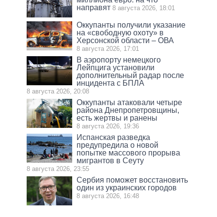
направят
8 августа 2026, 18:01
Оккупанты получили указание
на «свободную охоту» в
Херсонской области – ОВА
8 августа 2026, 17:01
В аэропорту немецкого
Лейпцига установили
дополнительный радар после
инцидента с БПЛА
8 августа 2026, 20:08
Оккупанты атаковали четыре
района Днепропетровщины,
есть жертвы и ранены
8 августа 2026, 19:36
Испанская разведка
предупредила о новой
попытке массового прорыва
мигрантов в Сеуту
8 августа 2026, 23:55
Сербия поможет восстановить
один из украинских городов
8 августа 2026, 16:48