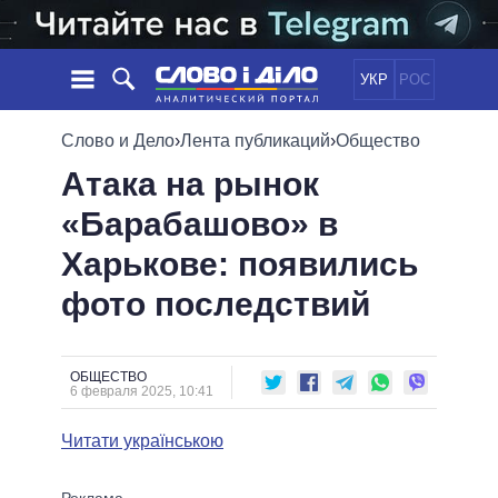
УКР
РОС
НОВОСТИ
Слово и Дело
›
Лента публикаций
›
Общество
Атака на рынок
ОБЕЩАНИЯ
ЛЕНТА
ПОЛИТИКА
«Барабашово» в
СОБЫТИЯ
ЭКОНОМИКА
ПОЛИТИКИ
Харькове: появились
СТАТЬИ
ОБЩЕСТВО
ИНФОГРАФИКА
МНЕНИЯ
МИР
ВСЕ ПОЛИТИКИ
фото последствий
ОБЗОРЫ
ПРЕЗИДЕНТ И ОФИС
ВИДЕО
ДАЙДЖЕСТЫ
ВЕРХОВНАЯ РАДА
ОБЩЕСТВО
ПОДДЕРЖАТЬ
КАБИНЕТ МИНИСТРОВ
6 февраля 2025, 10:41
ГЛАВЫ ОБЛАДМИНИСТРАЦИЙ
СРАВНЕНИЕ ПОЛИТИКОВ
Читати українською
МЭРЫ
ВСЕ ПЕРСОНЫ