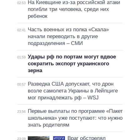
На Киевщине из-за российской атаки
02:53
погибли три человека, среди них
ребенок
Часть военных из полка «Скала»
02:41
начали переводить в другие
подразделения – СМИ
Удары рф по портам могут вдвое
01:59
сократить экспорт украинского
зерна
Разведка США допускает, что дрон
00:57
возле самолета Украины в Лейпциге
мог принадлежать рф – WSJ
Первые выплаты по программе «Пакет
23:56
школьника» уже поступают: что нужно
знать родителям
Враг обстрелял
ИТОГИ
23:09