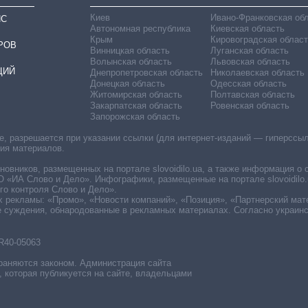
Киев
Ивано-Франковская об
ИС
Автономная республика
Киевская область
Крым
Кировоградская област
РОВ
Винницкая область
Луганская область
Волынская область
Львовская область
ЦИЙ
Днепропетровская область
Николаевская область
Донецкая область
Одесская область
Житомирская область
Полтавская область
Закарпатская область
Ровенская область
Запорожская область
 разрешается при указании ссылки (для интернет-изданий — гиперссылки
ния материалов.
овников, размещенных на портале slovoidilo.ua, а также информация о 
«ИА Слово и Дело». Инфографики, размещенные на портале slovoidilo.
о контроля Слово и Дело».
х рекламы: «Промо», «Новости компаний», «Позиция», «Партнерский мат
е суждения, обнародованные в рекламных материалах. Согласно украин
R40-05063
раняются законом. Администрация сайта
, которая публикуется на сайте, владельцами