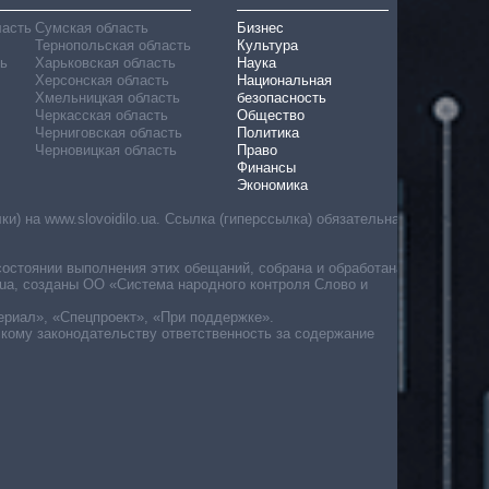
ласть
Сумская область
Бизнес
Тернопольская область
Культура
ь
Харьковская область
Наука
Херсонская область
Национальная
Хмельницкая область
безопасность
Черкасская область
Общество
Черниговская область
Политика
Черновицкая область
Право
Финансы
Экономика
) на www.slovoidilo.ua. Ссылка (гиперссылка) обязательна
состоянии выполнения этих обещаний, собрана и обработана
ua, созданы ОО «Система народного контроля Слово и
ериал», «Спецпроект», «При поддержке».
скому законодательству ответственность за содержание