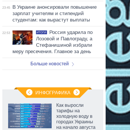
В Украине анонсировали повышение
23:45
зарплат учителям и стипендий
студентам: как вырастут выплаты
Россия ударила по
ИТОГИ
22:53
Лозовой и Павлограду, а
Стефанишиной избрали
меру пресечения. Главное за день
Больше новостей
ИНФОГРАФИКА
Как выросли
тарифы на
холодную воду в
городах Украины
на начало августа