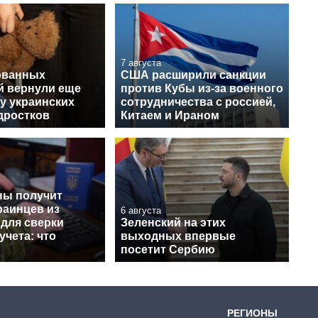
7 августа
ованных
США расширили санкции
й вернули еще
против Кубы из-за военного
у украинских
сотрудничества с россией,
дростков
Китаем и Ираном
ы получит
раинцев из
6 августа
 для сверки
Зеленский на этих
учета: что
выходных впервые
посетит Сербию
РЕГИОНЫ