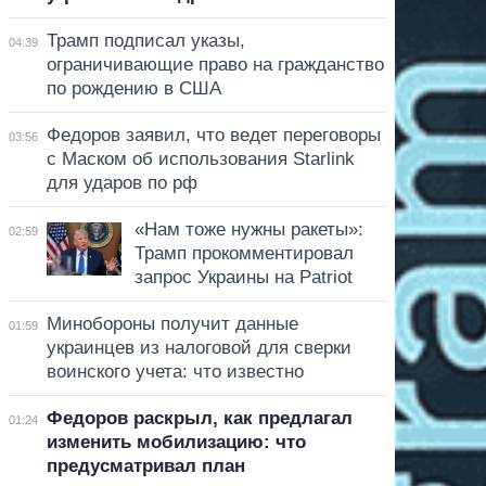
Трамп подписал указы,
04:39
ограничивающие право на гражданство
по рождению в США
Федоров заявил, что ведет переговоры
03:56
с Маском об использования Starlink
для ударов по рф
«Нам тоже нужны ракеты»:
02:59
Трамп прокомментировал
запрос Украины на Patriot
Минобороны получит данные
01:59
украинцев из налоговой для сверки
воинского учета: что известно
Федоров раскрыл, как предлагал
01:24
изменить мобилизацию: что
предусматривал план