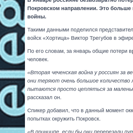
Покровском направлении. Это больше 
войны.
Такими данными поделился представител
войск «Хортица» Виктор Трегубов в эфир
По его словам, за январь общие потери в
человек.
«Вторая чеченская война у россиян за в
они теряют очень большое количество л
пытаются просто цепляться за маленьки
рассказал он.
Спикер добавил, что в данный момент ок
попытках окружить Покровск.
«В принципе, если бы они перерезали пут