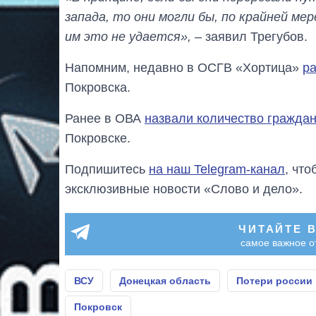
запада, то они могли бы, по крайней ме
им это не удается»,
– заявил Трегубов.
Напомним, недавно в ОСГВ «Хортица»
ра
Покровска.
Ранее в ОВА
назвали количество граждан
Покровске.
Подпишитесь
на наш Telegram-канал
, чт
эксклюзивные новости «Слово и дело».
ЧИТАЙТЕ 
самое важное о
ВСУ
Донецкая область
Потери россии 
Покровск