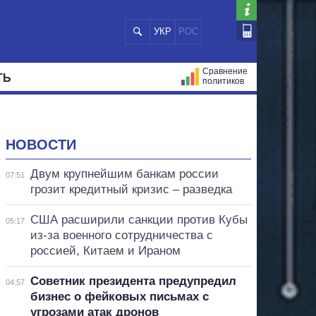
УКР
РОС
Сравнение
ТЬ
политиков
СТРАЦИЙ
МЭРЫ
ВСЕ ПЕРСОНЫ
НОВОСТИ
Двум крупнейшим банкам россии
07:51
грозит кредитный кризис – разведка
США расширили санкции против Кубы
05:17
из-за военного сотрудничества с
россией, Китаем и Ираном
Советник президента предупредил
04:57
бизнес о фейковых письмах с
угрозами атак дронов