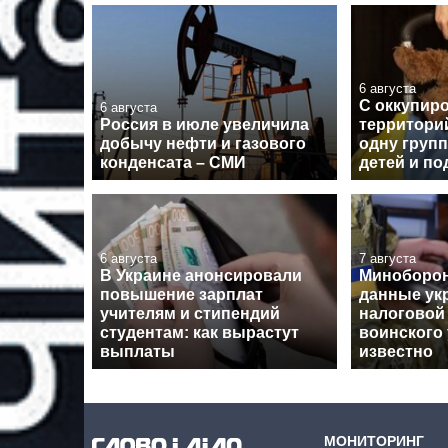
6 августа
С оккупир
6 августа
Россия в июле увеличила
территори
добычу нефти и газового
одну групп
конденсата – СМИ
детей и по
6 августа
7 августа
В Украине анонсировали
Миноборон
повышение зарплат
данные ук
учителям и стипендий
налоговой
студентам: как вырастут
воинского 
выплаты
известно
МОНИТОРИНГ