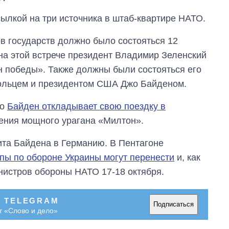
ылкой на три источника в штаб-квартире НАТО.
в государств должно было состояться 12
 на этой встрече президент Владимир Зеленский
н победы». Также должны были состояться его
ольцем и президентом США Джо Байденом.
то
Байден откладывает свою поездку в
жения мощного урагана «Милтон».
ита Байдена в Германию. В Пентагоне
ппы по обороне Украины могут перенести
и, как
От 1 месяца – до 5
инистров обороны НАТО 17-18 октября.
лет: кто и как долго
занимал
должность
В TELEGRAM
руководителя СВР
Подписаться
т «Слово и дело»