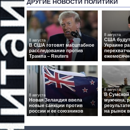
ДРУГИЕ НОВОСТИ ПОЛИТИКИ
8 августа
США будут
8 августа
В США готовят масштабное
Украине ра
расследование против
перехватчи
Трампа – Reuters
ежемесячн
8 августа
В Сумской
8 августа
Новая Зеландия ввела
мужчина, 
новые санкции против
результате
россии и ее союзников
на рынок 