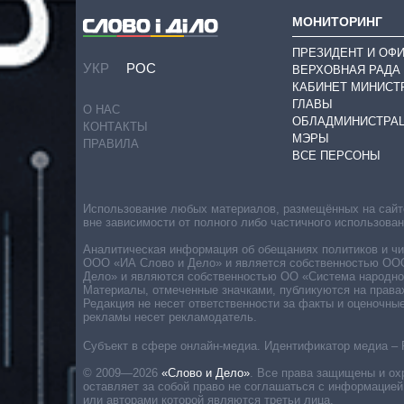
МОНИТОРИНГ
ПРЕЗИДЕНТ И ОФ
УКР
РОС
ВЕРХОВНАЯ РАДА
КАБИНЕТ МИНИСТ
ГЛАВЫ
О НАС
ОБЛАДМИНИСТРА
КОНТАКТЫ
МЭРЫ
ПРАВИЛА
ВСЕ ПЕРСОНЫ
Использование любых материалов, размещённых на сайте,
вне зависимости от полного либо частичного использова
Аналитическая информация об обещаниях политиков и чин
ООО «ИА Слово и Дело» и является собственностью ООО 
Дело» и являются собственностью ОО «Система народног
Материалы, отмеченные значками, публикуются на права
Редакция не несет ответственности за факты и оценочны
рекламы несет рекламодатель.
Субъект в сфере онлайн-медиа. Идентификатор медиа – 
© 2009—2026
«Слово и Дело»
.
Все права защищены и ох
оставляет за собой право не соглашаться с информацией
или авторами которой являются третьи лица.