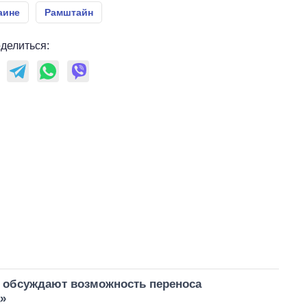
аине
Рамштайн
делиться:
е обсуждают возможность переноса
»