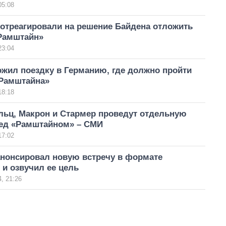
05:08
 отреагировали на решение Байдена отложить
«Рамштайн»
23:04
жил поездку в Германию, где должно пройти
«Рамштайна»
18:18
льц, Макрон и Стармер проведут отдельную
ред «Рамштайном» – СМИ
17:02
анонсировал новую встречу в формате
и озвучил ее цель
, 21:26