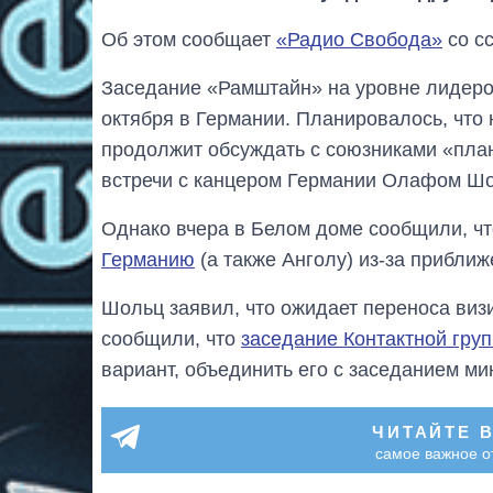
Об этом сообщает
«Радио Свобода»
со сс
Заседание «Рамштайн» на уровне лидеро
октября в Германии. Планировалось, что
продолжит обсуждать с союзниками «пла
встречи с канцером Германии Олафом Ш
Однако вчера в Белом доме сообщили, ч
Германию
(а также Анголу) из-за прибли
Шольц заявил, что ожидает переноса виз
сообщили, что
заседание Контактной гру
вариант, объединить его с заседанием м
ЧИТАЙТЕ 
самое важное о