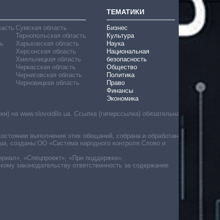
ТЕМАТИКИ
ласть
Сумская область
Бизнес
Тернопольская область
Культура
ь
Харьковская область
Наука
Херсонская область
Национальная
Хмельницкая область
безопасность
Черкасская область
Общество
Черниговская область
Политика
Черновицкая область
Право
Финансы
Экономика
) на www.slovoidilo.ua. Ссылка (гиперссылка) обязательна
состоянии выполнения этих обещаний, собрана и обработана
ua, созданы ОО «Система народного контроля Слово и
ериал», «Спецпроект», «При поддержке».
скому законодательству ответственность за содержание