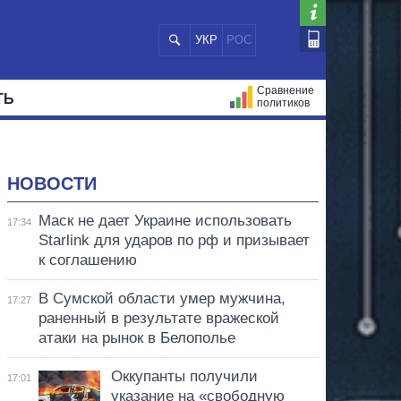
УКР
РОС
Сравнение
ТЬ
политиков
СТРАЦИЙ
МЭРЫ
ВСЕ ПЕРСОНЫ
НОВОСТИ
Маск не дает Украине использовать
17:34
Starlink для ударов по рф и призывает
к соглашению
В Сумской области умер мужчина,
17:27
раненный в результате вражеской
атаки на рынок в Белополье
Оккупанты получили
17:01
указание на «свободную