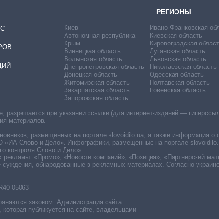
РЕГИОНЫ
Киев
Ивано-Франковская об
ИС
Автономная республика
Киевская область
Крым
Кировоградская област
РОВ
Винницкая область
Луганская область
Волынская область
Львовская область
ЦИЙ
Днепропетровская область
Николаевская область
Донецкая область
Одесская область
Житомирская область
Полтавская область
Закарпатская область
Ровенская область
Запорожская область
 разрешается при указании ссылки (для интернет-изданий — гиперссылки
ния материалов.
овников, размещенных на портале slovoidilo.ua, а также информация о 
«ИА Слово и Дело». Инфографики, размещенные на портале slovoidilo.
о контроля Слово и Дело».
х рекламы: «Промо», «Новости компаний», «Позиция», «Партнерский мат
е суждения, обнародованные в рекламных материалах. Согласно украин
R40-05063
раняются законом. Администрация сайта
, которая публикуется на сайте, владельцами