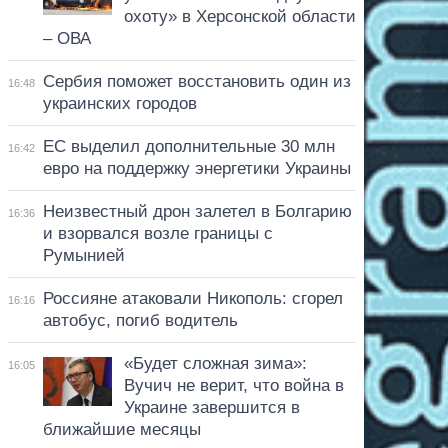
охоту» в Херсонской области
– ОВА
Сербия поможет восстановить один из
16:48
украинских городов
ЕС выделил дополнительные 30 млн
16:42
евро на поддержку энергетики Украины
Неизвестный дрон залетел в Болгарию
16:36
и взорвался возле границы с
Румынией
Россияне атаковали Никополь: сгорел
16:16
автобус, погиб водитель
«Будет сложная зима»:
16:05
Вучич не верит, что война в
Украине завершится в
ближайшие месяцы