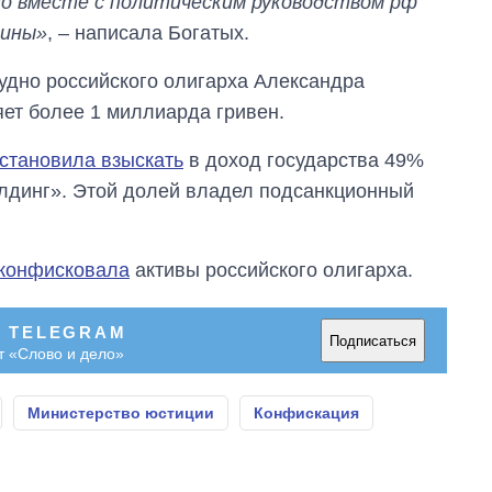
то вместе с политическим руководством рф
аспирантуру
аины»
, – написала Богатых.
удно российского олигарха Александра
яет более 1 миллиарда гривен.
становила взыскать
в доход государства 49%
олдинг». Этой долей владел подсанкционный
конфисковала
активы российского олигарха.
В TELEGRAM
Подписаться
т «Слово и дело»
Министерство юстиции
Конфискация