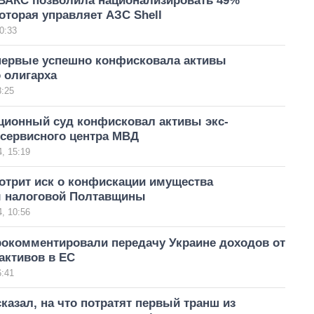
ВАКС позволила национализировать 49%
оторая управляет АЗС Shell
0:33
первые успешно конфисковала активы
 олигарха
8:25
ционный суд конфисковал активы экс-
 сервисного центра МВД
, 15:19
отрит иск о конфискации имущества
 налоговой Полтавщины
, 10:56
рокомментировали передачу Украине доходов от
активов в ЕС
6:41
казал, на что потратят первый транш из