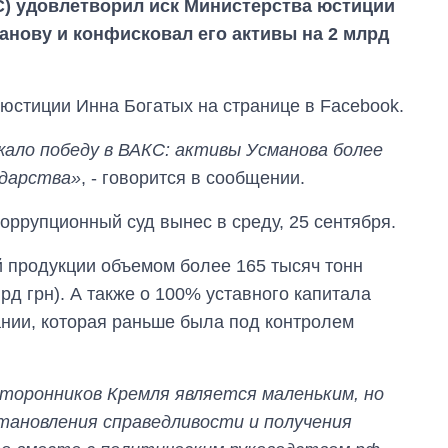
) удовлетворил иск Министерства юстиции
анову и конфисковал его активы на 2 млрд
юстиции Инна Богатых на странице в Facebook.
ло победу в ВАКС: активы Усманова более
ударства»
, - говорится в сообщении.
ррупционный суд вынес в среду, 25 сентября.
й продукции объемом более 165 тысяч тонн
рд грн). А также о 100% уставного капитала
нии, которая раньше была под контролем
Как за 10 лет
изменилось
количество
сторонников Кремля является маленьким, но
поступающих в
бакалавриат,
тановления справедливости и получения
магистратуру и