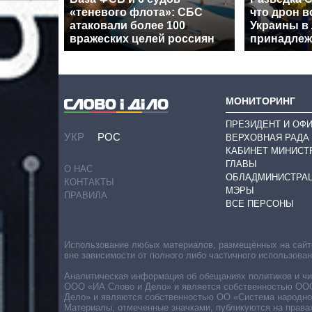
«теневого флота»: СБС
что дрон в
атаковали более 100
Украины в
вражеских целей россиян
принадлеж
МОНИТОРИНГ
ПРЕЗИДЕНТ И ОФ
УКР
РОС
ВЕРХОВНАЯ РАДА
КАБИНЕТ МИНИСТ
ГЛАВЫ
О НАС
ОБЛАДМИНИСТРА
КОНТАКТЫ
МЭРЫ
ПРАВИЛА
ВСЕ ПЕРСОНЫ
Использование любых материалов, размещённых на сайте,
вне зависимости от полного либо частичного использова
Аналитическая информация об обещаниях политиков и чин
ООО «ИА Слово и Дело» и является собственностью ООО 
Дело» и являются собственностью ОО «Система народног
Материалы, отмеченные значками, публикуются на права