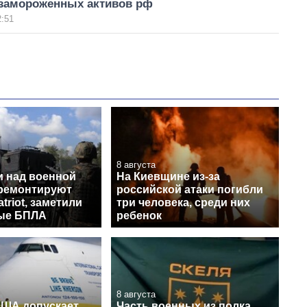
 замороженных активов рф
2:51
8 августа
и над военной
На Киевщине из-за
 ремонтируют
российской атаки погибли
triot, заметили
три человека, среди них
ые БПЛА
ребенок
8 августа
США допускает,
Часть военных из полка