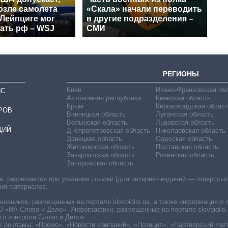
озле самолета
«Скала» начали переводить
 Лейпциге мог
в другие подразделения –
ать рф – WSJ
СМИ
РЕГИОНЫ
Киев
Ивано-Франковская об
ИС
Автономная республика
Киевская область
Крым
Кировоградская област
РОВ
Винницкая область
Луганская область
Волынская область
Львовская область
ЦИЙ
Днепропетровская область
Николаевская область
Донецкая область
Одесская область
Житомирская область
Полтавская область
Закарпатская область
Ровенская область
Запорожская область
 разрешается при указании ссылки (для интернет-изданий — гиперссылки
ния материалов.
овников, размещенных на портале slovoidilo.ua, а также информация о 
«ИА Слово и Дело». Инфографики, размещенные на портале slovoidilo.
о контроля Слово и Дело».
х рекламы: «Промо», «Новости компаний», «Позиция», «Партнерский мат