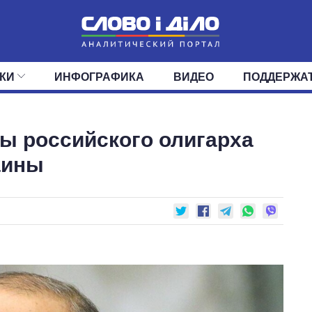
КИ
ИНФОГРАФИКА
ВИДЕО
ПОДДЕРЖА
ИС
ЛЕНТА
ВЕРХОВНАЯ РАДА
СОБЫТИЯ
СТАТЬИ
КАБИНЕТ МИНИСТРОВ
МНЕНИЯ
ОБЗОРЫ
ГЛАВЫ ОБЛАДМИНИ
ДАЙДЖЕСТЫ
ы российского олигарха
ПОЛИТИКА
ДЕПУТАТЫ
ЭКОНОМИКА
КОМИТЕТЫ
ФРАКЦИИ
ОБЩЕСТВО
ОКРУГА
МИР
аины