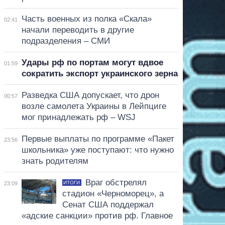
Часть военных из полка «Скала»
02:41
начали переводить в другие
подразделения – СМИ
Удары рф по портам могут вдвое
01:59
сократить экспорт украинского зерна
Разведка США допускает, что дрон
00:57
возле самолета Украины в Лейпциге
мог принадлежать рф – WSJ
Первые выплаты по программе «Пакет
23:56
школьника» уже поступают: что нужно
знать родителям
Враг обстрелял
ИТОГИ
23:09
стадион «Черноморец», а
Сенат США поддержал
«адские санкции» против рф. Главное