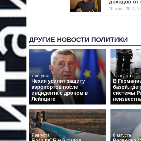
доходов от
10 июля 2024, 2
ДРУГИЕ НОВОСТИ ПОЛИТИКИ
7 августа
7 августа
Чехия усилит защиту
В Германи
аэропортов после
базой, где
инцидента с дроном в
системы Pa
Лейпциге
неизвестн
7 августа
8 августа
База ФСБ и 6 судов
Разведка 