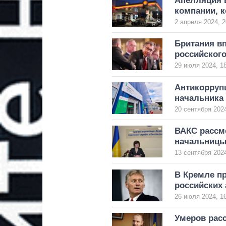
Апелляция 
компании, к
2 апреля 2024, 2
Британия в
российского
29 июля 2024, 1
Антикорруп
начальника
20 сентября 2024
ВАКС рассм
начальницы
13 сентября 2024
В Кремле п
российских 
26 июля 2024, 1
Умеров расс