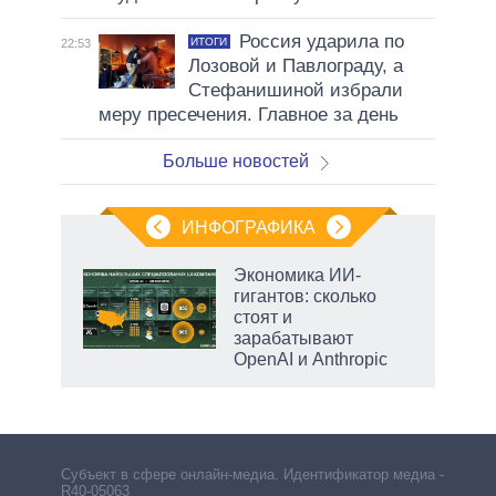
Россия ударила по
ИТОГИ
22:53
Лозовой и Павлограду, а
Стефанишиной избрали
меру пресечения. Главное за день
Больше новостей
ИНФОГРАФИКА
рифы
Экономика ИИ-
у в
гигантов: сколько
 на
стоят и
зарабатывают
OpenAI и Anthropic
рф
Субъект в сфере онлайн-медиа. Идентификатор медиа –
R40-05063