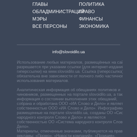
ГЛАВЫ
ПОЛИТИКА
ОБЛАДМИНИСТРАЦИЙ
ПРАВО
МЭРЫ
ФИНАНСЫ
ВСЕ ПЕРСОНЫ
ЭКОНОМИКА
info@slovoidilo.ua
Использование любых материалов, размещённых на сайте,
разрешается при указании ссылки (для интернет-изданий —
гиперссылки) на www.slovoidilo.ua. Ссылка (гиперссылка)
обязательна вне зависимости от полного либо частичного
использования материалов.
Аналитическая информация об обещаниях политиков и
чиновников, размещенных на портале slovoidilo.ua, а также
информация о состоянии выполнения этих обещаний,
собрана и обработана ООО «ИА Слово и Дело» и является
собственностью ООО «ИА Слово и Дело». Инфографики,
размещенные на портале slovoidilo.ua, созданы ОО «Система
народного контроля Слово и Дело» и являются
собственностью ОО «Система народного контроля Слово и
Дело».
Материалы, отмеченные значками, публикуются на правах
рекламы: «Промо», «Новости компаний», «Позиция»,