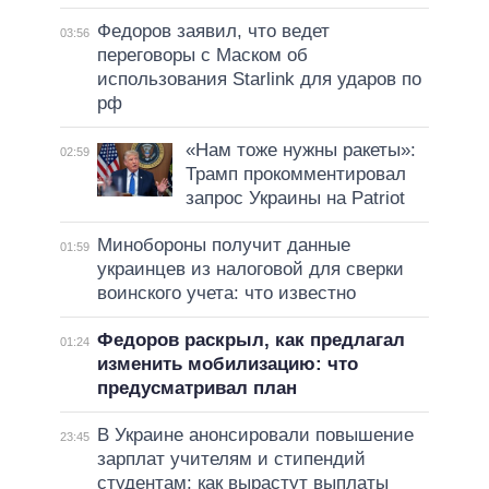
Федоров заявил, что ведет
03:56
переговоры с Маском об
использования Starlink для ударов по
рф
«Нам тоже нужны ракеты»:
02:59
Трамп прокомментировал
запрос Украины на Patriot
Минобороны получит данные
01:59
украинцев из налоговой для сверки
воинского учета: что известно
Федоров раскрыл, как предлагал
01:24
изменить мобилизацию: что
предусматривал план
В Украине анонсировали повышение
23:45
зарплат учителям и стипендий
студентам: как вырастут выплаты