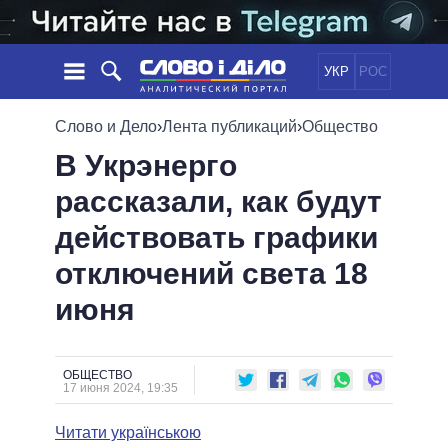
УКР
РОС
НОВОСТИ
Слово и Дело
›
Лента публикаций
›
Общество
В Укрэнерго
ОБЕЩАНИЯ
ЛЕНТА
ПОЛИТИКА
рассказали, как будут
СОБЫТИЯ
ЭКОНОМИКА
ПОЛИТИКИ
действовать графики
СТАТЬИ
ОБЩЕСТВО
ИНФОГРАФИКА
МНЕНИЯ
МИР
ВСЕ ПОЛИТИКИ
отключений света 18
ОБЗОРЫ
ПРЕЗИДЕНТ И ОФИС
июня
ВИДЕО
ДАЙДЖЕСТЫ
ВЕРХОВНАЯ РАДА
ПОДДЕРЖАТЬ
КАБИНЕТ МИНИСТРОВ
ГЛАВЫ ОБЛАДМИНИСТРАЦИЙ
ОБЩЕСТВО
СРАВНЕНИЕ ПОЛИТИКОВ
17 июня 2024, 19:35
МЭРЫ
Читати українською
ВСЕ ПЕРСОНЫ