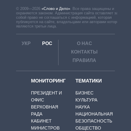
© 2009—2026
«Слово и Дело»
.
Все права защищены и
охраняются законом. Администрация сайта оставляет за
собой право не соглашаться с информацией, которая
публикуется на сайте, владельцами или авторами которой
являются третьи лица.
УКР
РОС
О НАС
КОНТАКТЫ
ПРАВИЛА
МОНИТОРИНГ
ТЕМАТИКИ
ПРЕЗИДЕНТ И
БИЗНЕС
ОФИС
КУЛЬТУРА
ВЕРХОВНАЯ
НАУКА
РАДА
НАЦИОНАЛЬНАЯ
КАБИНЕТ
БЕЗОПАСНОСТЬ
МИНИСТРОВ
ОБЩЕСТВО