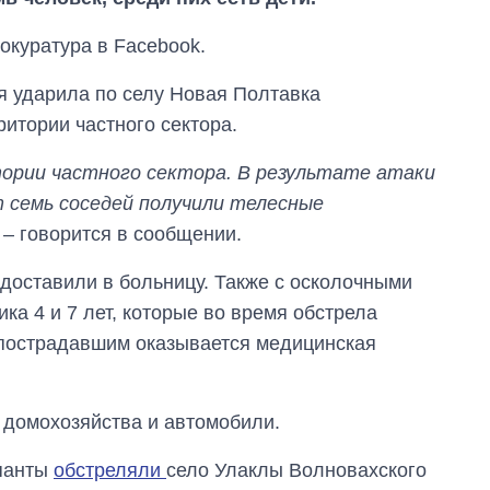
окуратура в Facebook.
ия ударила по селу Новая Полтавка
ритории частного сектора.
ории частного сектора. В результате атаки
 семь соседей получили телесные
, – говорится в сообщении.
Дефицит памяти:
 доставили в больницу. Также с осколочными
как вырос спрос
на чипы за
а 4 и 7 лет, которые во время обстрела
последние годы и
 пострадавшим оказывается медицинская
что прогнозируют
на 2027-й
 домохозяйства и автомобили.
упанты
обстреляли
село Улаклы Волновахского