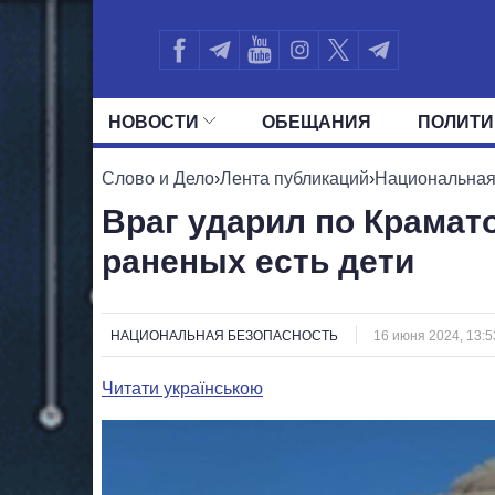
НОВОСТИ
ОБЕЩАНИЯ
ПОЛИТИ
ВСЕ ПОЛИТИКИ
ПРЕЗИДЕНТ И ОФ
Слово и Дело
›
Лента публикаций
›
Национальная
Враг ударил по Крамат
раненых есть дети
НАЦИОНАЛЬНАЯ БЕЗОПАСНОСТЬ
16 июня 2024, 13:5
Читати українською