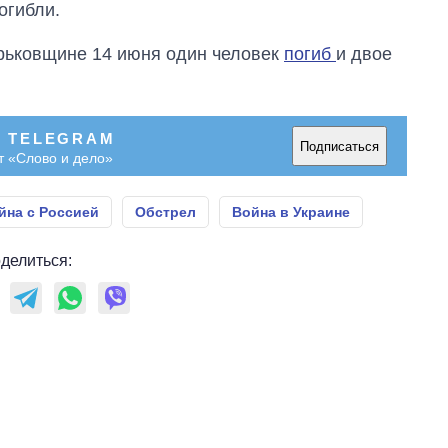
огибли.
Харьковщине 14 июня один человек
погиб
и двое
В TELEGRAM
Подписаться
т «Слово и дело»
йна с Россией
Обстрел
Война в Украине
делиться: