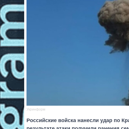
Укринформ
Российские войска нанесли удар по Кр
результате атаки получили ранения сем