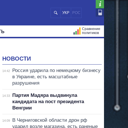
УКР
РОС
Сравнение
ТЬ
политиков
СТРАЦИЙ
МЭРЫ
ВСЕ ПЕРСОНЫ
НОВОСТИ
Россия ударила по немецкому бизнесу
14:42
в Украине, есть масштабные
разрушения
Партия Мадяра выдвинула
14:33
кандидата на пост президента
Венгрии
В Черниговской области дрон рф
14:09
ударил возле магазина, есть раненые