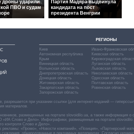
е дроны ударили
Партия Мадяра выдвинула
ской ПВО и судам
кандидата на пост
море
президента Венгрии
РЕГИОНЫ
Киев
Ивано-Франковская об
ИС
Автономная республика
Киевская область
Крым
Кировоградская област
РОВ
Винницкая область
Луганская область
Волынская область
Львовская область
ЦИЙ
Днепропетровская область
Николаевская область
Донецкая область
Одесская область
Житомирская область
Полтавская область
Закарпатская область
Ровенская область
Запорожская область
 разрешается при указании ссылки (для интернет-изданий — гиперссылки
ния материалов.
овников, размещенных на портале slovoidilo.ua, а также информация о 
«ИА Слово и Дело». Инфографики, размещенные на портале slovoidilo.
о контроля Слово и Дело».
х рекламы: «Промо», «Новости компаний», «Позиция», «Партнерский мат
е суждения, обнародованные в рекламных материалах. Согласно украин