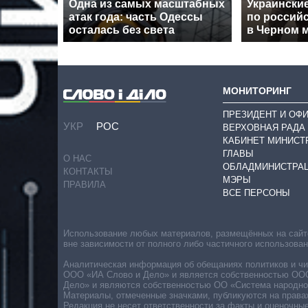
Одна из самых масштабных
Украински
атак года: часть Одессы
по россий
осталась без света
в Черном 
МОНИТОРИНГ
ПРЕЗИДЕНТ И ОФ
УКР
РОС
ВЕРХОВНАЯ РАДА
КАБИНЕТ МИНИСТ
ГЛАВЫ
О НАС
ОБЛАДМИНИСТРА
КОНТАКТЫ
МЭРЫ
ПРАВИЛА
ВСЕ ПЕРСОНЫ
Использование любых материалов, размещённых на сайте,
вне зависимости от полного либо частичного использова
Аналитическая информация об обещаниях политиков и чин
ООО «ИА Слово и Дело» и является собственностью ООО 
Дело» и являются собственностью ОО «Система народног
Материалы, отмеченные значками, публикуются на права
Редакция не несет ответственности за факты и оценочны