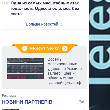
Одна из самых масштабных атак
12:22
года: часть Одессы осталась без
света
Больше новостей
ИНФОГРАФИКА
Восемь
массированных
ударов по Украине
за лето: Киев и
область стали
главной целью рф
аспирант