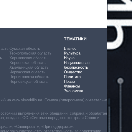
ТЕМАТИКИ
ласть
Сумская область
Бизнес
Тернопольская область
Культура
ь
Харьковская область
Наука
Херсонская область
Национальная
Хмельницкая область
безопасность
Черкасская область
Общество
Черниговская область
Политика
Черновицкая область
Право
Финансы
Экономика
) на www.slovoidilo.ua. Ссылка (гиперссылка) обязательна
состоянии выполнения этих обещаний, собрана и обработана
ua, созданы ОО «Система народного контроля Слово и
ериал», «Спецпроект», «При поддержке».
скому законодательству ответственность за содержание