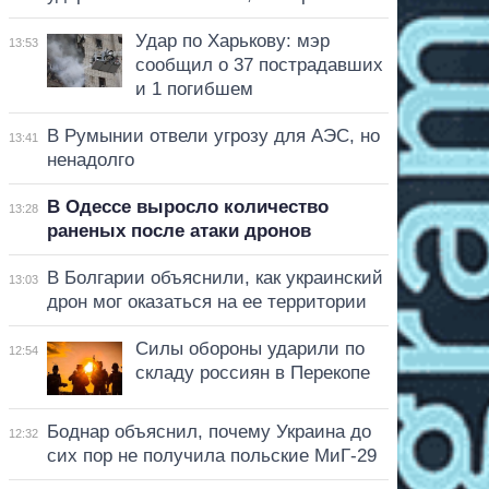
Удар по Харькову: мэр
13:53
сообщил о 37 пострадавших
и 1 погибшем
В Румынии отвели угрозу для АЭС, но
13:41
ненадолго
В Одессе выросло количество
13:28
раненых после атаки дронов
В Болгарии объяснили, как украинский
13:03
дрон мог оказаться на ее территории
Силы обороны ударили по
12:54
складу россиян в Перекопе
Боднар объяснил, почему Украина до
12:32
сих пор не получила польские МиГ-29