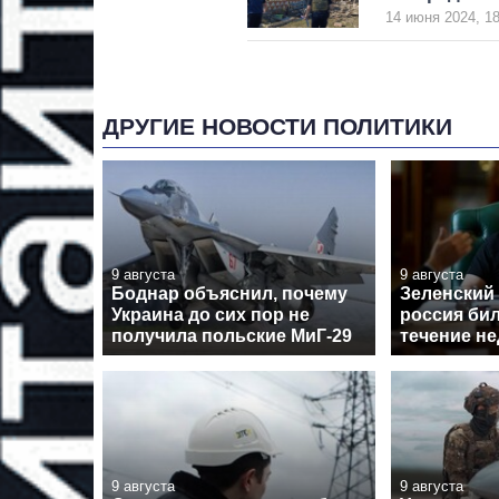
14 июня 2024, 18
ДРУГИЕ НОВОСТИ ПОЛИТИКИ
9 августа
9 августа
Боднар объяснил, почему
Зеленский 
Украина до сих пор не
россия бил
получила польские МиГ-29
течение н
9 августа
9 августа