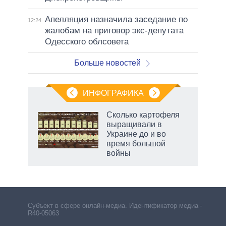
Апелляция назначила заседание по
12:24
жалобам на приговор экс-депутата
Одесского облсовета
Больше новостей
ИНФОГРАФИКА
Сколько картофеля
выращивали в
ков
Украине до и во
 за
время большой
ости
войны
Субъект в сфере онлайн-медиа. Идентификатор медиа –
R40-05063