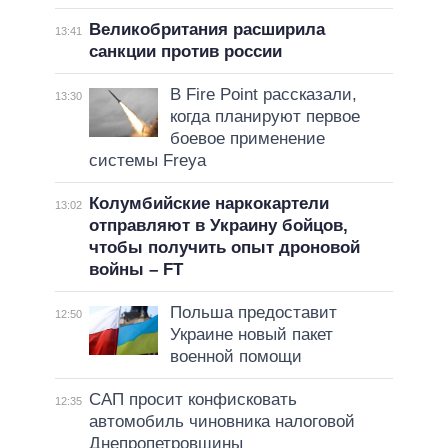
Великобритания расширила
13:41
санкции против россии
В Fire Point рассказали,
13:30
когда планируют первое
боевое применение
системы Freya
Колумбийские наркокартели
13:02
отправляют в Украину бойцов,
чтобы получить опыт дроновой
войны – FT
Польша предоставит
12:50
Украине новый пакет
военной помощи
САП просит конфисковать
12:35
автомобиль чиновника налоговой
Днепропетровщины