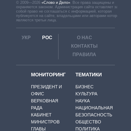
© 2009—2026
«Слово и Дело»
.
Все права защищены и
охраняются законом. Администрация сайта оставляет за
собой право не соглашаться с информацией, которая
публикуется на сайте, владельцами или авторами которой
являются третьи лица.
УКР
РОС
О НАС
КОНТАКТЫ
ПРАВИЛА
МОНИТОРИНГ
ТЕМАТИКИ
ПРЕЗИДЕНТ И
БИЗНЕС
ОФИС
КУЛЬТУРА
ВЕРХОВНАЯ
НАУКА
РАДА
НАЦИОНАЛЬНАЯ
КАБИНЕТ
БЕЗОПАСНОСТЬ
МИНИСТРОВ
ОБЩЕСТВО
ГЛАВЫ
ПОЛИТИКА