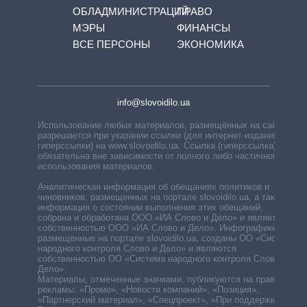
ОБЛАДМИНИСТРАЦИЙ
ПРАВО
МЭРЫ
ФИНАНСЫ
ВСЕ ПЕРСОНЫ
ЭКОНОМИКА
info@slovoidilo.ua
Использование любых материалов, размещённых на сайте,
разрешается при указании ссылки (для интернет-изданий —
гиперссылки) на www.slovoidilo.ua. Ссылка (гиперссылка)
обязательна вне зависимости от полного либо частичного
использования материалов.
Аналитическая информация об обещаниях политиков и
чиновников, размещенных на портале slovoidilo.ua, а также
информация о состоянии выполнения этих обещаний,
собрана и обработана ООО «ИА Слово и Дело» и является
собственностью ООО «ИА Слово и Дело». Инфографики,
размещенные на портале slovoidilo.ua, созданы ОО «Система
народного контроля Слово и Дело» и являются
собственностью ОО «Система народного контроля Слово и
Дело».
Материалы, отмеченные значками, публикуются на правах
рекламы: «Промо», «Новости компаний», «Позиция»,
«Партнерский материал», «Спецпроект», «При поддержке».