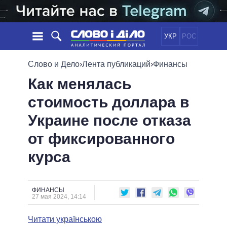
УКР
РОС
НОВОСТИ
Слово и Дело
›
Лента публикаций
›
Финансы
Как менялась
ОБЕЩАНИЯ
ЛЕНТА
ПОЛИТИКА
стоимость доллара в
СОБЫТИЯ
ЭКОНОМИКА
ПОЛИТИКИ
Украине после отказа
СТАТЬИ
ОБЩЕСТВО
ИНФОГРАФИКА
МНЕНИЯ
МИР
ВСЕ ПОЛИТИКИ
от фиксированного
ОБЗОРЫ
ПРЕЗИДЕНТ И ОФИС
курса
ВИДЕО
ДАЙДЖЕСТЫ
ВЕРХОВНАЯ РАДА
ПОДДЕРЖАТЬ
КАБИНЕТ МИНИСТРОВ
ГЛАВЫ ОБЛАДМИНИСТРАЦИЙ
ФИНАНСЫ
СРАВНЕНИЕ ПОЛИТИКОВ
27 мая 2024, 14:14
МЭРЫ
Читати українською
ВСЕ ПЕРСОНЫ