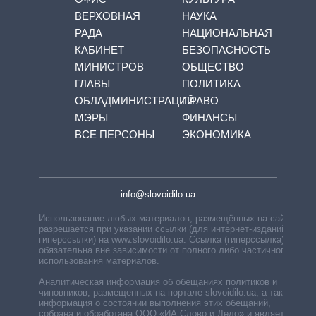
ВЕРХОВНАЯ
НАУКА
РАДА
НАЦИОНАЛЬНАЯ
КАБИНЕТ
БЕЗОПАСНОСТЬ
МИНИСТРОВ
ОБЩЕСТВО
ГЛАВЫ
ПОЛИТИКА
ОБЛАДМИНИСТРАЦИЙ
ПРАВО
МЭРЫ
ФИНАНСЫ
ВСЕ ПЕРСОНЫ
ЭКОНОМИКА
info@slovoidilo.ua
Использование любых материалов, размещённых на сайте,
разрешается при указании ссылки (для интернет-изданий —
гиперссылки) на www.slovoidilo.ua. Ссылка (гиперссылка)
обязательна вне зависимости от полного либо частичного
использования материалов.
Аналитическая информация об обещаниях политиков и
чиновников, размещенных на портале slovoidilo.ua, а также
информация о состоянии выполнения этих обещаний,
собрана и обработана ООО «ИА Слово и Дело» и является