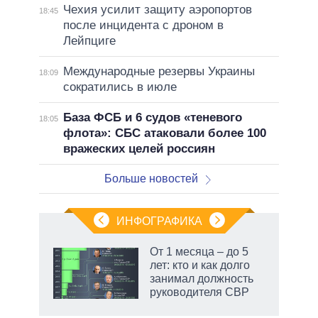
Чехия усилит защиту аэропортов
18:45
после инцидента с дроном в
Лейпциге
Международные резервы Украины
18:09
сократились в июле
База ФСБ и 6 судов «теневого
18:05
флота»: СБС атаковали более 100
вражеских целей россиян
Больше новостей
ИНФОГРАФИКА
От 1 месяца – до 5
лет: кто и как долго
не за
занимал должность
асть
руководителя СВР
елью