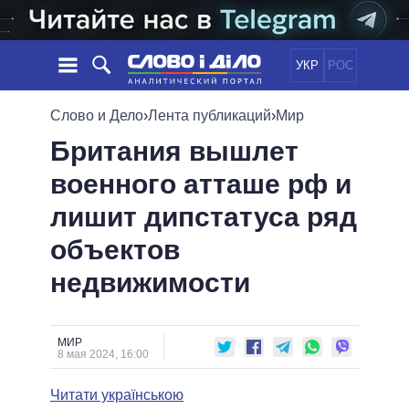
УКР
РОС
НОВОСТИ
Слово и Дело
›
Лента публикаций
›
Мир
Британия вышлет
ОБЕЩАНИЯ
ЛЕНТА
ПОЛИТИКА
военного атташе рф и
СОБЫТИЯ
ЭКОНОМИКА
ПОЛИТИКИ
лишит дипстатуса ряд
СТАТЬИ
ОБЩЕСТВО
ИНФОГРАФИКА
МНЕНИЯ
МИР
ВСЕ ПОЛИТИКИ
объектов
ОБЗОРЫ
ПРЕЗИДЕНТ И ОФИС
недвижимости
ВИДЕО
ДАЙДЖЕСТЫ
ВЕРХОВНАЯ РАДА
ПОДДЕРЖАТЬ
КАБИНЕТ МИНИСТРОВ
ГЛАВЫ ОБЛАДМИНИСТРАЦИЙ
МИР
СРАВНЕНИЕ ПОЛИТИКОВ
8 мая 2024, 16:00
МЭРЫ
Читати українською
ВСЕ ПЕРСОНЫ