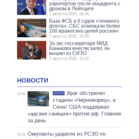
аэропортов после инцидента с
дроном в Лейпциге
7 августа 2026, 18:45
База ФСБ и 6 судов «теневого
флота»: СБС атаковали более
100 вражеских целей россиян
7 августа 2026, 18:05
За экс-госсекретаря МИД
Банькова внесли залог, он
вышел из СИЗО
7 августа 2026, 16:51
НОВОСТИ
Враг обстрелял
ИТОГИ
23:09
стадион «Черноморец», а
Сенат США поддержал
«адские санкции» против рф. Главное
за день
Оккупанты ударили из РСЗО по
22:29