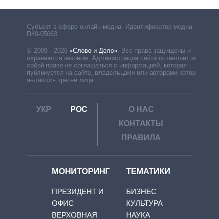
Субъект в сфере онлайн-медиа. Идентификатор медиа –
R40-05063
© 2009—2026
«Слово и Дело»
.
Все права защищены и
охраняются законом. Администрация сайта оставляет за
собой право не соглашаться с информацией, которая
публикуется на сайте, владельцами или авторами которой
являются третьи лица.
УКР
РОС
О НАС
КОНТАКТЫ
ПРАВИЛА
МОНИТОРИНГ
ТЕМАТИКИ
ПРЕЗИДЕНТ И
БИЗНЕС
ОФИС
КУЛЬТУРА
ВЕРХОВНАЯ
НАУКА