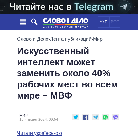
УКР
РОС
НОВОСТИ
Слово и Дело
›
Лента публикаций
›
Мир
Искусственный
ОБЕЩАНИЯ
ЛЕНТА
ПОЛИТИКА
интеллект может
СОБЫТИЯ
ЭКОНОМИКА
ПОЛИТИКИ
заменить около 40%
СТАТЬИ
ОБЩЕСТВО
ИНФОГРАФИКА
МНЕНИЯ
МИР
ВСЕ ПОЛИТИКИ
рабочих мест во всем
ОБЗОРЫ
ПРЕЗИДЕНТ И ОФИС
мире – МВФ
ВИДЕО
ДАЙДЖЕСТЫ
ВЕРХОВНАЯ РАДА
ПОДДЕРЖАТЬ
КАБИНЕТ МИНИСТРОВ
ГЛАВЫ ОБЛАДМИНИСТРАЦИЙ
МИР
СРАВНЕНИЕ ПОЛИТИКОВ
15 января 2024, 09:54
МЭРЫ
Читати українською
ВСЕ ПЕРСОНЫ