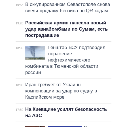
В оккупированном Севастополе снова
19:53
ввели продажу бензина по QR-кодам
Российская армия нанесла новый
19:20
удар авиабомбами по Сумам, есть
пострадавшие
Генштаб ВСУ подтвердил
18:39
поражение
нефтехимического
комбината в Тюменской области
россии
Иран требует от Украины
18:06
компенсации за удар по судну в
Каспийском море
На Киевщине усилят безопасность
17:50
на АЗС