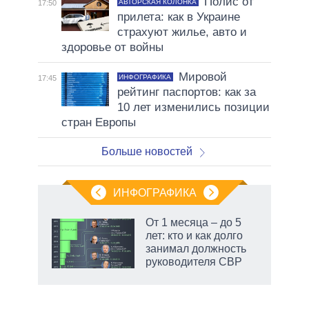
Полис от
АВТОРСКАЯ КОЛОНКА
17:50
прилета: как в Украине
страхуют жилье, авто и
здоровье от войны
Мировой
ИНФОГРАФИКА
17:45
рейтинг паспортов: как за
10 лет изменились позиции
стран Европы
Больше новостей
ИНФОГРАФИКА
 как
От 1 месяца – до 5
чипы
лет: кто и как долго
ды и
занимал должность
т на
руководителя СВР