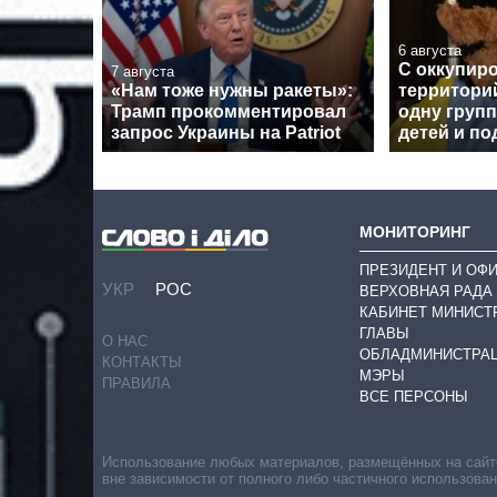
6 августа
С оккупир
7 августа
«Нам тоже нужны ракеты»:
территори
Трамп прокомментировал
одну групп
запрос Украины на Patriot
детей и по
МОНИТОРИНГ
ПРЕЗИДЕНТ И ОФ
УКР
РОС
ВЕРХОВНАЯ РАДА
КАБИНЕТ МИНИСТ
ГЛАВЫ
О НАС
ОБЛАДМИНИСТРА
КОНТАКТЫ
МЭРЫ
ПРАВИЛА
ВСЕ ПЕРСОНЫ
Использование любых материалов, размещённых на сайте,
вне зависимости от полного либо частичного использова