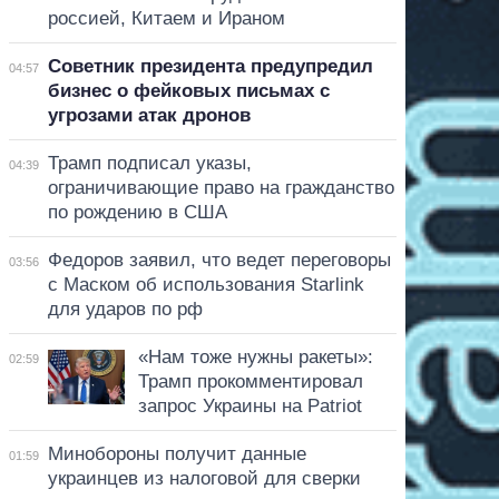
россией, Китаем и Ираном
Советник президента предупредил
04:57
бизнес о фейковых письмах с
угрозами атак дронов
Трамп подписал указы,
04:39
ограничивающие право на гражданство
по рождению в США
Федоров заявил, что ведет переговоры
03:56
с Маском об использования Starlink
для ударов по рф
«Нам тоже нужны ракеты»:
02:59
Трамп прокомментировал
запрос Украины на Patriot
Минобороны получит данные
01:59
украинцев из налоговой для сверки