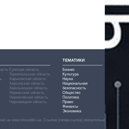
ТЕМАТИКИ
ласть
Сумская область
Бизнес
Тернопольская область
Культура
ь
Харьковская область
Наука
Херсонская область
Национальная
Хмельницкая область
безопасность
Черкасская область
Общество
Черниговская область
Политика
Черновицкая область
Право
Финансы
Экономика
) на www.slovoidilo.ua. Ссылка (гиперссылка) обязательна