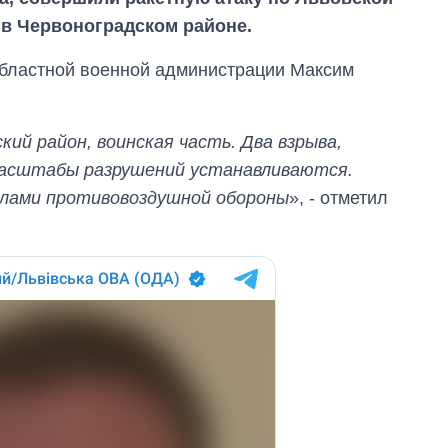
ь в Червоноградском районе.
областной военной администрации Максим
кий район, воинская часть. Два взрыва,
асштабы разрушений устанавливаются.
илами противовоздушной обороны
», - отметил
Как за 10 лет
изменилось
количество
поступающих в
бакалавриат,