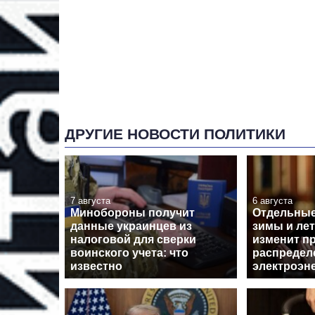
ДРУГИЕ НОВОСТИ ПОЛИТИКИ
7 августа
6 августа
Минобороны получит
Отдельные
данные украинцев из
зимы и лет
налоговой для сверки
изменит п
воинского учета: что
распредел
известно
электроэн