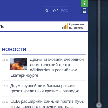
УКР
РОС
Сравнение
ТЬ
политиков
СТРАЦИЙ
МЭРЫ
ВСЕ ПЕРСОНЫ
НОВОСТИ
Дроны атаковали очередной
08:16
логистический центр
Wildberries в российском
Екатеринбурге
Двум крупнейшим банкам россии
07:51
грозит кредитный кризис – разведка
США расширили санкции против Кубы
05:17
из-за военного сотрудничества с