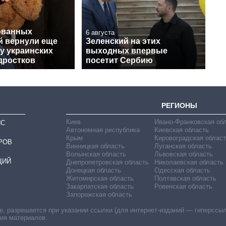
ованных
6 августа
й вернули еще
Зеленский на этих
у украинских
выходных впервые
дростков
посетит Сербию
РЕГИОНЫ
Киев
Ивано-Франковская об
ИС
Автономная республика
Киевская область
Крым
Кировоградская област
РОВ
Винницкая область
Луганская область
Волынская область
Львовская область
ЦИЙ
Днепропетровская область
Николаевская область
Донецкая область
Одесская область
Житомирская область
Полтавская область
Закарпатская область
Ровенская область
Запорожская область
 разрешается при указании ссылки (для интернет-изданий — гиперссылки
ния материалов.