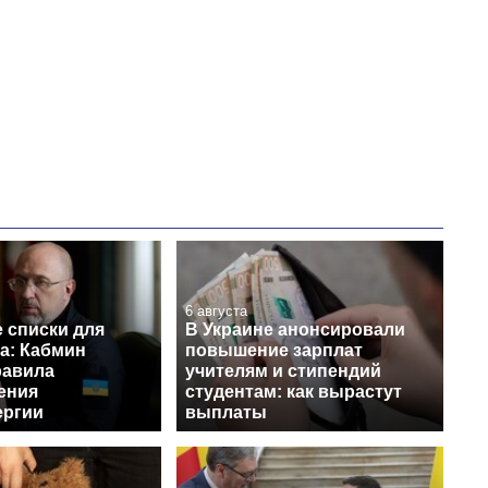
6 августа
 списки для
В Украине анонсировали
а: Кабмин
повышение зарплат
равила
учителям и стипендий
ения
студентам: как вырастут
ергии
выплаты