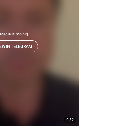
магистратуру и
аспирантуру