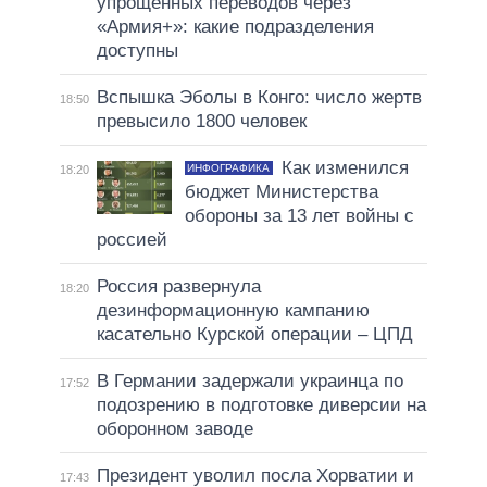
упрощенных переводов через
«Армия+»: какие подразделения
доступны
Вспышка Эболы в Конго: число жертв
18:50
превысило 1800 человек
Как изменился
ИНФОГРАФИКА
18:20
бюджет Министерства
обороны за 13 лет войны с
россией
Россия развернула
18:20
дезинформационную кампанию
касательно Курской операции – ЦПД
В Германии задержали украинца по
17:52
подозрению в подготовке диверсии на
оборонном заводе
Президент уволил посла Хорватии и
17:43