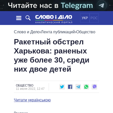
УКР
РОС
НОВОСТИ
Слово и Дело
›
Лента публикаций
›
Общество
Ракетный обстрел
ОБЕЩАНИЯ
ЛЕНТА
ПОЛИТИКА
Харькова: раненых
СОБЫТИЯ
ЭКОНОМИКА
ПОЛИТИКИ
уже более 30, среди
СТАТЬИ
ОБЩЕСТВО
ИНФОГРАФИКА
МНЕНИЯ
МИР
ВСЕ ПОЛИТИКИ
них двое детей
ОБЗОРЫ
ПРЕЗИДЕНТ И ОФИС
ВИДЕО
ДАЙДЖЕСТЫ
ВЕРХОВНАЯ РАДА
ОБЩЕСТВО
ПОДДЕРЖАТЬ
КАБИНЕТ МИНИСТРОВ
11 июля 2022, 12:47
ГЛАВЫ ОБЛАДМИНИСТРАЦИЙ
СРАВНЕНИЕ ПОЛИТИКОВ
Читати українською
МЭРЫ
ВСЕ ПЕРСОНЫ