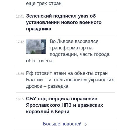
еще трех стран
Зеленский подписал указ об
17:41
установлении нового военного
праздника
Во Львове взорвался
17:12
трансформатор на
подстанции, часть города
обесточена
Рф готовит атаки на объекты стран
16:59
Балтии с использованием украинских
дронов – разведка
СБУ подтвердила поражение
16:55
Ярославского НПЗ и вражеских
кораблей в Керчи
Больше новостей