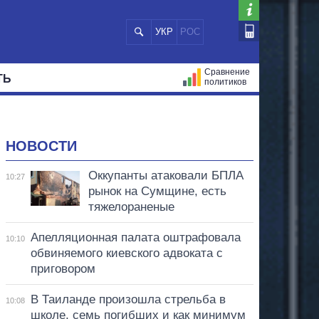
УКР
РОС
Сравнение
ТЬ
политиков
СТРАЦИЙ
МЭРЫ
ВСЕ ПЕРСОНЫ
НОВОСТИ
Оккупанты атаковали БПЛА
10:27
рынок на Сумщине, есть
тяжелораненые
Апелляционная палата оштрафовала
10:10
обвиняемого киевского адвоката с
приговором
В Таиланде произошла стрельба в
10:08
школе, семь погибших и как минимум