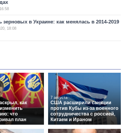
одах
16:58
 зерновых в Украине: как менялась в 2014-2019
20, 18:08
7 августа
аскрыл, как
США расширили санкции
 изменить
против Кубы из-за военного
ию: что
сотрудничества с россией,
ривал план
Китаем и Ираном