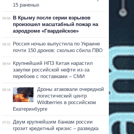
15 раненых
В Крыму после серии взрывов
09:58
произошел масштабный пожар на
аэродроме «Гвардейское»
Россия ночью выпустила по Украине
09:32
почти 150 дронов: сколько сбила ПВО
Крупнейший НПЗ Китая нарастил
08:54
закупки российской нефти из-за
перебоев с поставками – СМИ
Дроны атаковали очередной
08:16
логистический центр
Wildberries в российском
Екатеринбурге
Двум крупнейшим банкам россии
07:51
грозит кредитный кризис – разведка