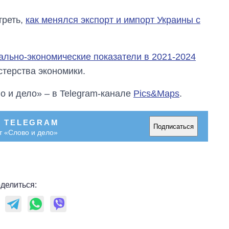
треть,
как менялся экспорт и импорт Украины с
ально-экономические показатели в 2021-2024
стерства экономики.
о и дело» – в Telegram-канале
Pics&Maps
.
В TELEGRAM
Подписаться
т «Слово и дело»
делиться: