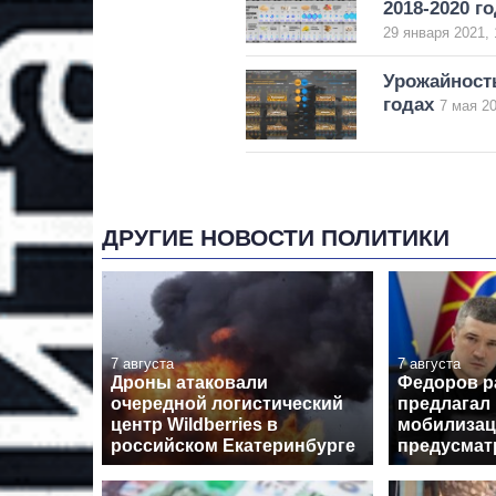
2018-2020 г
29 января 2021, 
Урожайность
годах
7 мая 20
ДРУГИЕ НОВОСТИ ПОЛИТИКИ
7 августа
7 августа
Дроны атаковали
Федоров р
очередной логистический
предлагал
центр Wildberries в
мобилизац
российском Екатеринбурге
предусмат