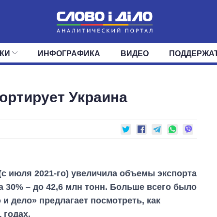
КИ
ИНФОГРАФИКА
ВИДЕО
ПОДДЕРЖА
ИС
ЛЕНТА
ВЕРХОВНАЯ РАДА
СОБЫТИЯ
СТАТЬИ
КАБИНЕТ МИНИСТРОВ
МНЕНИЯ
ОБЗОРЫ
ГЛАВЫ ОБЛАДМИНИ
ДАЙДЖЕСТЫ
ортирует Украина
ПОЛИТИКА
ДЕПУТАТЫ
ЭКОНОМИКА
КОМИТЕТЫ
ФРАКЦИИ
ОБЩЕСТВО
ОКРУГА
МИР
 (с июля 2021-го) увеличила объемы экспорта
 30% – до 42,6 млн тонн. Больше всего было
и дело» предлагает посмотреть, как
 годах.