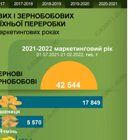
Как за 10 лет
изменилось
количество
поступающих в
бакалавриат,
магистратуру и