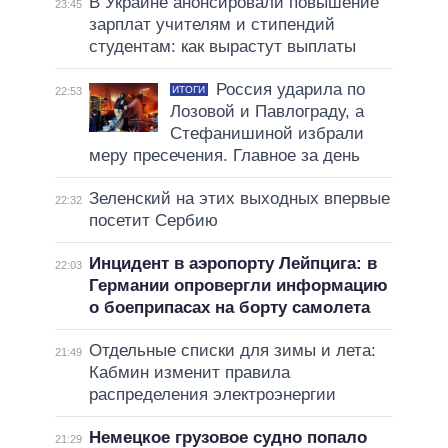
В Украине анонсировали повышение
23:45
зарплат учителям и стипендий
студентам: как вырастут выплаты
Россия ударила по
ИТОГИ
22:53
Лозовой и Павлограду, а
Стефанишиной избрали
меру пресечения. Главное за день
Зеленский на этих выходных впервые
22:32
посетит Сербию
Инцидент в аэропорту Лейпцига: в
22:03
Германии опровергли информацию
о боеприпасах на борту самолета
Отдельные списки для зимы и лета:
21:49
Кабмин изменит правила
распределения электроэнергии
Немецкое грузовое судно попало
21:29