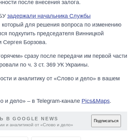
ности после внесения залога.
главной целью рф
СБУ
задержали начальника Службы
, который для решения вопроса по изменению
лся подкупить председателя Винницкой
и Сергея Борзова.
орячем» сразу после передачи им первой части
овали по ч. 3 ст. 369 УК Украины.
сти и аналитику от «Слово и дело» в вашем
о и дело» – в Telegram-канале
Pics&Maps
.
Ь В GOOGLE NEWS
Подписаться
ми и аналитикой от «Слово и дело»