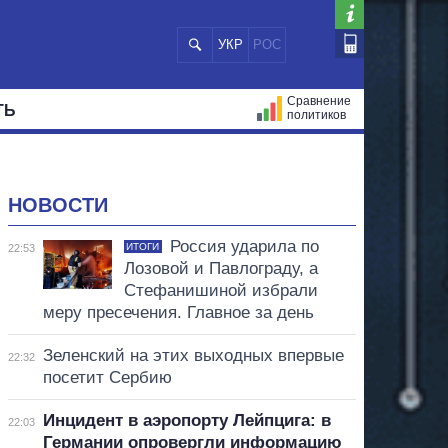
УКР
РОС
Сравнение
ТЬ
политиков
СТРАЦИЙ
МЭРЫ
ВСЕ ПЕРСОНЫ
НОВОСТИ
Россия ударила по
ИТОГИ
22:53
Лозовой и Павлограду, а
Стефанишиной избрали
меру пресечения. Главное за день
Зеленский на этих выходных впервые
22:32
посетит Сербию
Инцидент в аэропорту Лейпцига: в
22:03
Германии опровергли информацию