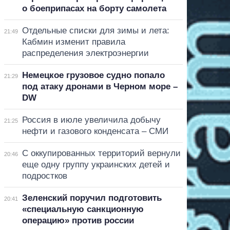
о боеприпасах на борту самолета
Отдельные списки для зимы и лета:
21:49
Кабмин изменит правила
распределения электроэнергии
Немецкое грузовое судно попало
21:29
под атаку дронами в Черном море –
DW
Россия в июле увеличила добычу
21:25
нефти и газового конденсата – СМИ
С оккупированных территорий вернули
20:46
еще одну группу украинских детей и
подростков
Зеленский поручил подготовить
20:41
«специальную санкционную
операцию» против россии