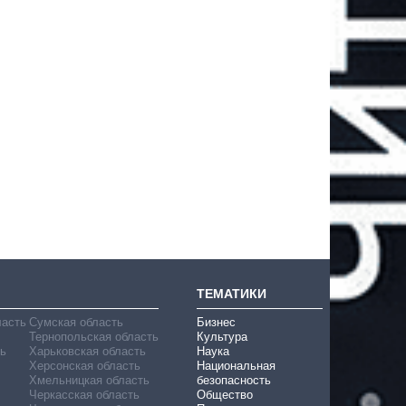
ТЕМАТИКИ
ласть
Сумская область
Бизнес
Тернопольская область
Культура
ь
Харьковская область
Наука
Херсонская область
Национальная
Хмельницкая область
безопасность
Черкасская область
Общество