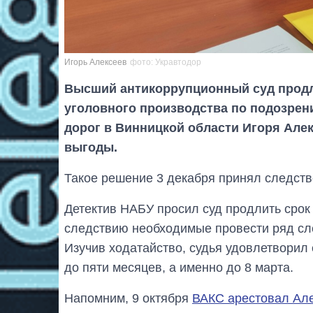
Игорь Алексеев
фото: Укравтодор
Высший антикоррупционный суд продли
уголовного производства по подозре
дорог в Винницкой области Игоря Але
выгоды.
Такое решение 3 декабря принял следств
Детектив НАБУ просил суд продлить срок
следствию необходимые провести ряд сл
Изучив ходатайство, судья удовлетворил 
до пяти месяцев, а именно до 8 марта.
Напомним, 9 октября
ВАКС арестовал Ал