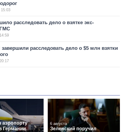
одорог
 15:03
ило расследовать дело о взятке экс-
 ГМС
14:59
завершили расследовать дело о $5 млн взятки
ого
20:17
в аэропорту
6 августа
в Германии
Зеленский поручил