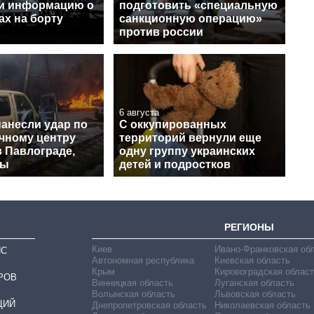
и информацию о
подготовить «специальную
ах на борту
санкционную операцию»
против россии
6 августа
нанесли удар по
С оккупированных
чному центру
территорий вернули еще
в Павлограде,
одну группу украинских
вы
детей и подростков
РЕГИОНЫ
Киев
Ивано-Франковская об
ИС
Автономная республика
Киевская область
Крым
Кировоградская област
РОВ
Винницкая область
Луганская область
Волынская область
Львовская область
ЦИЙ
Днепропетровская область
Николаевская область