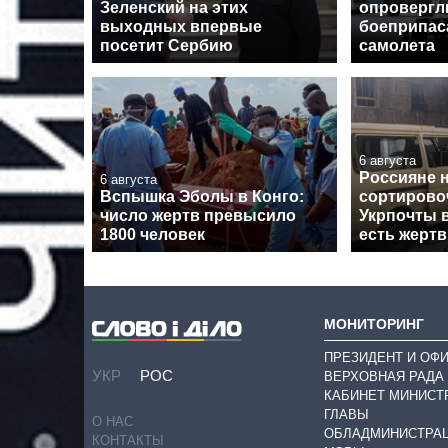
Зеленский на этих
опровергл
выходных впервые
боеприпас
посетит Сербию
самолета
6 августа
Россияне 
6 августа
Вспышка Эболы в Конго:
сортирово
число жертв превысило
Укрпочты 
1800 человек
есть жерт
МОНИТОРИНГ
ПРЕЗИДЕНТ И ОФ
УКР
РОС
ВЕРХОВНАЯ РАДА
КАБИНЕТ МИНИСТ
ГЛАВЫ
О НАС
ОБЛАДМИНИСТРА
КОНТАКТЫ