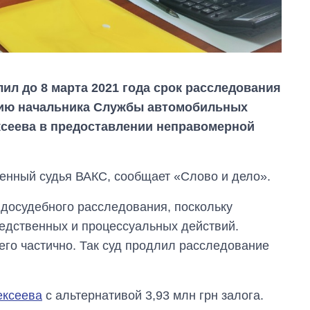
л до 8 марта 2021 года срок расследования
нию начальника Службы автомобильных
ксеева в предоставлении неправомерной
енный судья ВАКС, сообщает «Слово и дело».
 досудебного расследования, поскольку
едственных и процессуальных действий.
его частично. Так суд продлил расследование
Восемь
массированных
ударов по Украине
за лето: Киев и
ексеева
с альтернативой 3,93 млн грн залога.
область стали