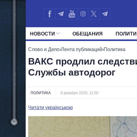
НОВОСТИ
ОБЕЩАНИЯ
ПОЛИТИ
ВСЕ ПОЛИТИКИ
ПРЕЗИДЕНТ И ОФ
Слово и Дело
›
Лента публикаций
›
Политика
ВАКС продлил следстви
Службы автодорог
ПОЛИТИКА
8 декабря 2020, 11:00
Читати українською