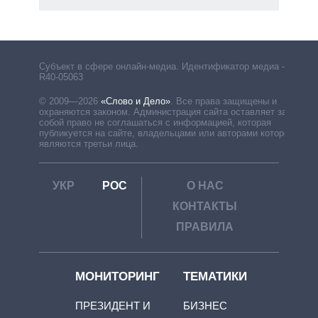
рф
Субъект в сфере онлайн-медиа. Идентификатор медиа –
R40-05063
© 2009—2026
«Слово и Дело»
.
Все права защищены и
охраняются законом. Администрация сайта оставляет за
собой право не соглашаться с информацией, которая
публикуется на сайте, владельцами или авторами которой
являются третьи лица.
УКР
РОС
О НАС
КОНТАКТЫ
ПРАВИЛА
МОНИТОРИНГ
ТЕМАТИКИ
ПРЕЗИДЕНТ И
БИЗНЕС