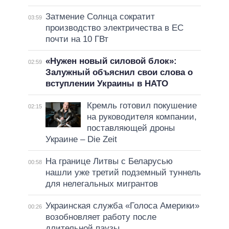
Затмение Солнца сократит
03:59
производство электричества в ЕС
почти на 10 ГВт
«Нужен новый силовой блок»:
02:59
Залужный объяснил свои слова о
вступлении Украины в НАТО
Кремль готовил покушение
02:15
на руководителя компании,
поставляющей дроны
Украине – Die Zeit
На границе Литвы с Беларусью
00:58
нашли уже третий подземный туннель
для нелегальных мигрантов
Украинская служба «Голоса Америки»
00:26
возобновляет работу после
длительной паузы