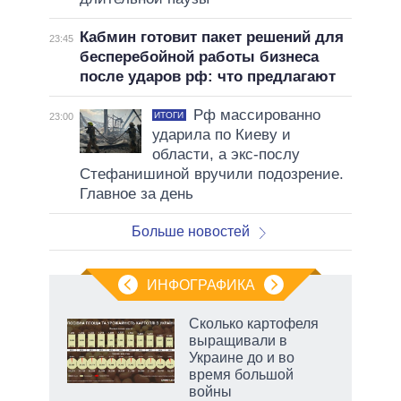
Кабмин готовит пакет решений для
23:45
бесперебойной работы бизнеса
после ударов рф: что предлагают
Рф массированно
ИТОГИ
23:00
ударила по Киеву и
области, а экс-послу
Стефанишиной вручили подозрение.
Главное за день
Больше новостей
ИНФОГРАФИКА
рифы
Сколько картофеля
у в
выращивали в
 на
Украине до и во
время большой
войны