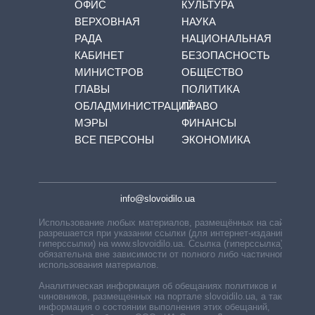
ОФИС
КУЛЬТУРА
ВЕРХОВНАЯ
НАУКА
РАДА
НАЦИОНАЛЬНАЯ
КАБИНЕТ
БЕЗОПАСНОСТЬ
МИНИСТРОВ
ОБЩЕСТВО
ГЛАВЫ
ПОЛИТИКА
ОБЛАДМИНИСТРАЦИЙ
ПРАВО
МЭРЫ
ФИНАНСЫ
ВСЕ ПЕРСОНЫ
ЭКОНОМИКА
info@slovoidilo.ua
Использование любых материалов, размещённых на сайте,
разрешается при указании ссылки (для интернет-изданий —
гиперссылки) на www.slovoidilo.ua. Ссылка (гиперссылка)
обязательна вне зависимости от полного либо частичного
использования материалов.
Аналитическая информация об обещаниях политиков и
чиновников, размещенных на портале slovoidilo.ua, а также
информация о состоянии выполнения этих обещаний,