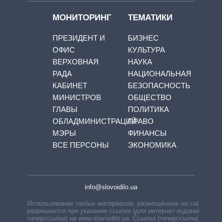
МОНИТОРИНГ
ТЕМАТИКИ
ПРЕЗИДЕНТ И
БИЗНЕС
ОФИС
КУЛЬТУРА
ВЕРХОВНАЯ
НАУКА
РАДА
НАЦИОНАЛЬНАЯ
КАБИНЕТ
БЕЗОПАСНОСТЬ
МИНИСТРОВ
ОБЩЕСТВО
ГЛАВЫ
ПОЛИТИКА
ОБЛАДМИНИСТРАЦИЙ
ПРАВО
МЭРЫ
ФИНАНСЫ
ВСЕ ПЕРСОНЫ
ЭКОНОМИКА
info@slovoidilo.ua
Использование любых материалов, размещённых на сайте,
разрешается при указании ссылки (для интернет-изданий —
гиперссылки) на www.slovoidilo.ua. Ссылка (гиперссылка)