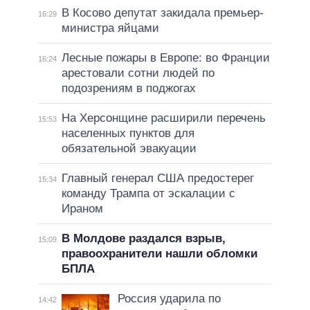
В Косово депутат закидала премьер-
16:29
министра яйцами
Лесные пожары в Европе: во Франции
16:24
арестовали сотни людей по
подозрениям в поджогах
На Херсонщине расширили перечень
15:53
населенных пунктов для
обязательной эвакуации
Главный генерал США предостерег
15:34
команду Трампа от эскалации с
Ираном
В Молдове раздался взрыв,
15:09
правоохранители нашли обломки
БПЛА
Россия ударила по
14:42